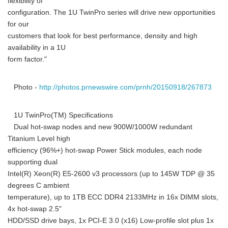
flexibility of
configuration. The 1U TwinPro series will drive new opportunities
for our
customers that look for best performance, density and high
availability in a 1U
form factor."
Photo -
http://photos.prnewswire.com/prnh/20150918/267873
1U TwinPro(TM) Specifications
Dual hot-swap nodes and new 900W/1000W redundant
Titanium Level high
efficiency (96%+) hot-swap Power Stick modules, each node
supporting dual
Intel(R) Xeon(R) E5-2600 v3 processors (up to 145W TDP @ 35
degrees C ambient
temperature), up to 1TB ECC DDR4 2133MHz in 16x DIMM slots,
4x hot-swap 2.5"
HDD/SSD drive bays, 1x PCI-E 3.0 (x16) Low-profile slot plus 1x