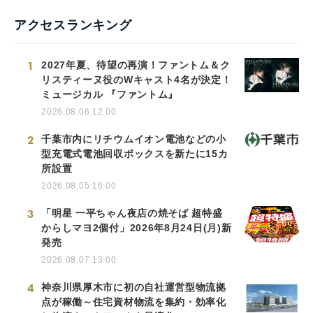
アクセスランキング
1
2027年夏、待望の再演！ファントム＆ク
リスティーヌ役のWキャスト4名が決定！
ミュージカル 『ファントム』
2026.08.06 12:00
2
千葉市内にリチウムイオン電池などの小
型充電式電池回収ボックスを新たに15カ
所設置
2026.08.05 16:00
3
「明星 一平ちゃん夜店の焼そば 超特盛
からしマヨ2個付」2026年8月24日(月)新
発売
2026.08.07 13:00
4
神奈川県厚木市に初の自社運営型物流拠
点が稼働～住宅資材物流を集約・効率化