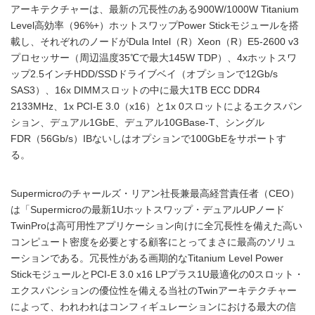
アーキテクチャーは、最新の冗長性のある900W/1000W Titanium
Level高効率（96%+）ホットスワップPower Stickモジュールを搭
載し、それぞれのノードがDula Intel（R）Xeon（R）E5-2600 v3
プロセッサー（周辺温度35℃で最大145W TDP）、4xホットスワ
ップ2.5インチHDD/SSDドライブベイ（オプションで12Gb/s
SAS3）、16x DIMMスロットの中に最大1TB ECC DDR4
2133MHz、1x PCI-E 3.0（x16）と1x 0スロットによるエクスパン
ション、デュアル1GbE、デュアル10GBase-T、シングル
FDR（56Gb/s）IBないしはオプションで100GbEをサポートす
る。
Supermicroのチャールズ・リアン社長兼最高経営責任者（CEO）
は「Supermicroの最新1Uホットスワップ・デュアルUPノード
TwinProは高可用性アプリケーション向けに全冗長性を備えた高い
コンピュート密度を必要とする顧客にとってまさに最高のソリュ
ーションである。冗長性がある画期的なTitanium Level Power
StickモジュールとPCI-E 3.0 x16 LPプラス1U最適化の0スロット・
エクスパンションの優位性を備える当社のTwinアーキテクチャー
によって、われわれはコンフィギュレーションにおける最大の信