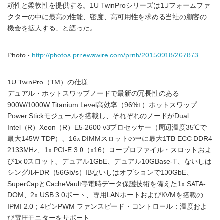
頼性と柔軟性を提供する。1U TwinProシリーズは1Uフォームファ
クターの中に最高の性能、密度、高可用性を求める当社の顧客の
機会を拡大する」と語った。
Photo -
http://photos.prnewswire.com/prnh/20150918/267873
1U TwinPro（TM）の仕様
デュアル・ホットスワップノードで最新の冗長性のある
900W/1000W Titanium Level高効率（96%+）ホットスワップ
Power Stickモジュールを搭載し、それぞれのノードがDual
Intel（R）Xeon（R）E5-2600 v3プロセッサー（周辺温度35℃で
最大145W TDP）、16x DIMMスロットの中に最大1TB ECC DDR4
2133MHz、1x PCI-E 3.0（x16）ロープロファイル・スロットおよ
び1x 0スロット、デュアル1GbE、デュアル10GBase-T、ないしは
シングルFDR（56Gb/s）IBないしはオプションで100GbE、
SuperCapとCacheVault停電時データ保護技術を備えた1x SATA-
DOM、2x USB 3.0ポート、専用LANポートおよびKVMを搭載の
IPMI 2.0；4ピンPWM ファンスピード・コントロール；温度およ
び電圧モニターをサポート