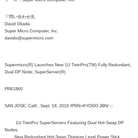
▽問い合わせ先
David Okada
Super Micro Computer, Inc.
davido@supermicro.com
Supermicro(R) Launches New 1U TwinPro(TM) Fully Redundant,
Dual DP Node, SuperServer(R)
PR61860
SAN JOSE, Calif., Sept. 18, 2015 /PRN=KYODO JBN/ --
1U TwinPro SuperServers Featuring Dual Hot-Swap DP
Nodes,
New Redundant Hot-Swap Titanium Level Power Stick