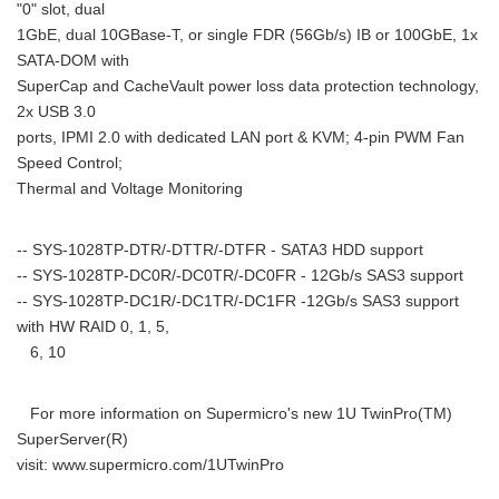
"0" slot, dual
1GbE, dual 10GBase-T, or single FDR (56Gb/s) IB or 100GbE, 1x
SATA-DOM with
SuperCap and CacheVault power loss data protection technology,
2x USB 3.0
ports, IPMI 2.0 with dedicated LAN port & KVM; 4-pin PWM Fan
Speed Control;
Thermal and Voltage Monitoring
-- SYS-1028TP-DTR/-DTTR/-DTFR - SATA3 HDD support
-- SYS-1028TP-DC0R/-DC0TR/-DC0FR - 12Gb/s SAS3 support
-- SYS-1028TP-DC1R/-DC1TR/-DC1FR -12Gb/s SAS3 support
with HW RAID 0, 1, 5,
6, 10
For more information on Supermicro's new 1U TwinPro(TM)
SuperServer(R)
visit: www.supermicro.com/1UTwinPro