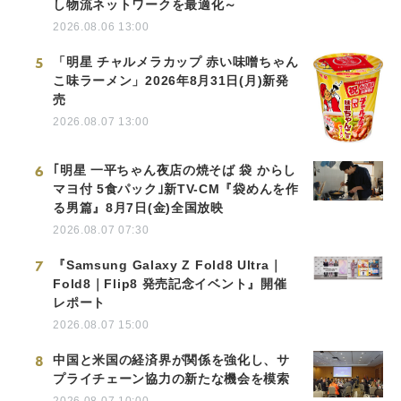
し物流ネットワークを最適化～
2026.08.06 13:00
5
「明星 チャルメラカップ 赤い味噌ちゃん
こ味ラーメン」2026年8月31日(月)新発
売
2026.08.07 13:00
6
｢明星 一平ちゃん夜店の焼そば 袋 からし
マヨ付 5食パック｣新TV-CM『袋めんを作
る男篇』8月7日(金)全国放映
2026.08.07 07:30
7
『Samsung Galaxy Z Fold8 Ultra｜
Fold8｜Flip8 発売記念イベント』開催
レポート
2026.08.07 15:00
8
中国と米国の経済界が関係を強化し、サ
プライチェーン協力の新たな機会を模索