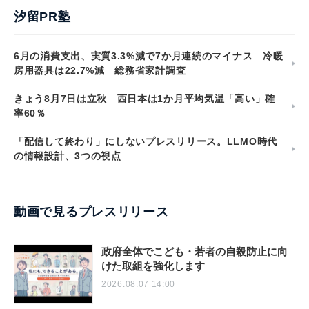
汐留PR塾
6月の消費支出、実質3.3%減で7か月連続のマイナス 冷暖
房用器具は22.7%減 総務省家計調査
きょう8月7日は立秋 西日本は1か月平均気温「高い」確
率60％
「配信して終わり」にしないプレスリリース。LLMO時代
の情報設計、3つの視点
動画で見るプレスリリース
政府全体でこども・若者の自殺防止に向
けた取組を強化します
2026.08.07 14:00