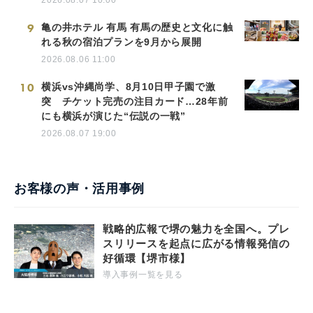
2026.08.07 10:00
9
亀の井ホテル 有馬 有馬の歴史と文化に触
れる秋の宿泊プランを9月から展開
2026.08.06 11:00
10
横浜vs沖縄尚学、8月10日甲子園で激
突 チケット完売の注目カード…28年前
にも横浜が演じた“伝説の一戦”
2026.08.07 19:00
お客様の声・活用事例
戦略的広報で堺の魅力を全国へ。プレ
スリリースを起点に広がる情報発信の
好循環【堺市様】
導入事例一覧を見る