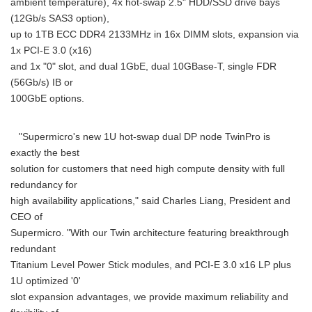
ambient temperature), 4x hot-swap 2.5" HDD/SSD drive bays
(12Gb/s SAS3 option),
up to 1TB ECC DDR4 2133MHz in 16x DIMM slots, expansion via
1x PCI-E 3.0 (x16)
and 1x "0" slot, and dual 1GbE, dual 10GBase-T, single FDR
(56Gb/s) IB or
100GbE options.
"Supermicro's new 1U hot-swap dual DP node TwinPro is
exactly the best
solution for customers that need high compute density with full
redundancy for
high availability applications," said Charles Liang, President and
CEO of
Supermicro. "With our Twin architecture featuring breakthrough
redundant
Titanium Level Power Stick modules, and PCI-E 3.0 x16 LP plus
1U optimized '0'
slot expansion advantages, we provide maximum reliability and