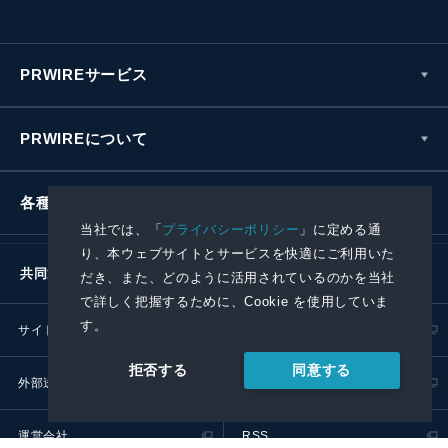
PRWIREサービス
PRWIREについて
各種お問い合わせ
当社では、「
プライバシーポリシー
」に定める通
り、本ウェブサイトとサービスを快適にご利用いた
共同通信社グループ
だき、また、どのように活用されているのかを当社
で詳しく把握するために、Cookie を使用していま
す。
サイトポリシー
プライバシーポリシー
同意する
拒否する
外部送信ポリシー
プレスリリース取扱基準
運営会社
RSS