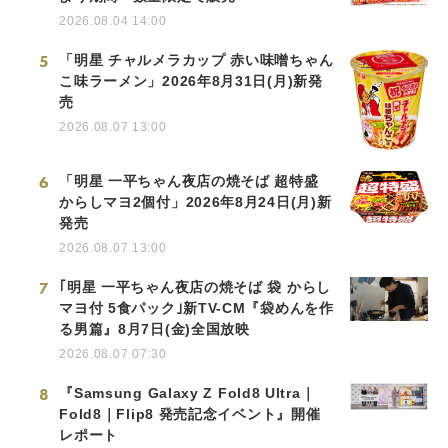
2026.08.04 14:00
5
「明星 チャルメラカップ 赤い味噌ちゃん
こ味ラーメン」2026年8月31日(月)新発
売
2026.08.07 13:00
6
「明星 一平ちゃん夜店の焼そば 超特盛
からしマヨ2個付」2026年8月24日(月)新
発売
2026.08.07 13:00
7
｢明星 一平ちゃん夜店の焼そば 袋 からし
マヨ付 5食パック｣新TV-CM『袋めんを作
る男篇』8月7日(金)全国放映
2026.08.07 07:30
8
『Samsung Galaxy Z Fold8 Ultra｜
Fold8｜Flip8 発売記念イベント』開催
レポート