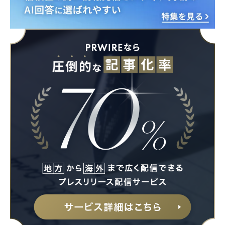
Japanese
English