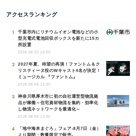
アクセスランキング
1
千葉市内にリチウムイオン電池などの小
型充電式電池回収ボックスを新たに15カ
所設置
2026.08.05 16:00
2
2027年夏、待望の再演！ファントム＆ク
リスティーヌ役のWキャスト4名が決定！
ミュージカル 『ファントム』
2026.08.06 12:00
3
神奈川県厚木市に初の自社運営型物流拠
点が稼働～住宅資材物流を集約・効率化
し物流ネットワークを最適化～
2026.08.06 13:00
4
「地中海本まぐろ」フェア-8月7日（金）
より期間・数量限定で販売-