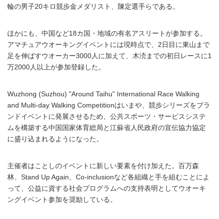
輪の男子20キロ競歩金メダリスト、陳定選手らである。
ほかにも、中国など18カ国・地域の有名アスリートが参加する。
アマチュアウオーキングイベントには現時点で、2日目に東山まで
足を伸ばすウオーカー3000人に加えて、木涜までの初日レースに1
万2000人以上が参加登録した。
Wuzhong (Suzhou) "Around Taihu" International Race Walking
and Multi-day Walking Competitionはいまや、競歩シリーズをブラ
ンドイベントに発展させるため、公共スポーツ・サービスシステ
ムを構築する中国国家体育総局と江蘇省人民政府の宣伝協力協定
に盛り込まれるようになった。
主催者はことしのイベントに新しい要素を付け加えた。百万森
林、Stand Up Again、Co-inclusionなど各組織と手を組むことによ
って、公益に資する社会プログラムへの支持表明としてウオーキ
ングイベント参加を奨励している。