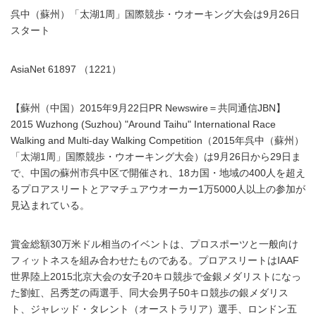
呉中（蘇州）「太湖1周」国際競歩・ウオーキング大会は9月26日
スタート
AsiaNet 61897 （1221）
【蘇州（中国）2015年9月22日PR Newswire＝共同通信JBN】
2015 Wuzhong (Suzhou) "Around Taihu" International Race
Walking and Multi-day Walking Competition（2015年呉中（蘇州）
「太湖1周」国際競歩・ウオーキング大会）は9月26日から29日ま
で、中国の蘇州市呉中区で開催され、18カ国・地域の400人を超え
るプロアスリートとアマチュアウオーカー1万5000人以上の参加が
見込まれている。
賞金総額30万米ドル相当のイベントは、プロスポーツと一般向け
フィットネスを組み合わせたものである。プロアスリートはIAAF
世界陸上2015北京大会の女子20キロ競歩で金銀メダリストになっ
た劉虹、呂秀芝の両選手、同大会男子50キロ競歩の銀メダリス
ト、ジャレッド・タレント（オーストラリア）選手、ロンドン五