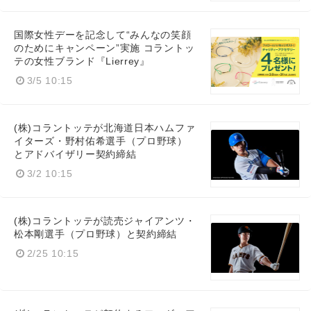
国際女性デーを記念して“みんなの笑顔
のためにキャンペーン”実施 コラントッ
テの女性ブランド『Lierrey』
3/5 10:15
(株)コラントッテが北海道日本ハムファ
イターズ・野村佑希選手（プロ野球）
とアドバイザリー契約締結
3/2 10:15
(株)コラントッテが読売ジャイアンツ・
松本剛選手（プロ野球）と契約締結
2/25 10:15