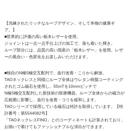
【洗練されたリッチなループデザイン、そして本物の健康ギ
ア。】
■世界的に評価の高い栃木レザーを使用。
ジョイントは一点一点手仕上げの加工で、落ち着いた輝き。
ループ部分には、品質の高い国産の「栃木レザー」を使用。レザ
ーの風合い・色変化をお楽しみいただけます。
■独自のN極S極交互配列で、血行改善・こりから解放。
TAOネックレスと同様にループ全体はウレタン樹脂コーティング
されたゴム磁石を使用し、55mTを10mmピッチで
N極S極交互配列した新技術の医療機器。ループ全体からの磁力が
広範囲に影響し、血行を改善・コリを緩和します。
TAOシリーズで採用している磁石は特許を取得しています。【特
許番号：第5544082号】
「TAOネックレスFINO」とのコーディネートも計算されており、
お揃いで着けてもファッショナブルな演出ができます。