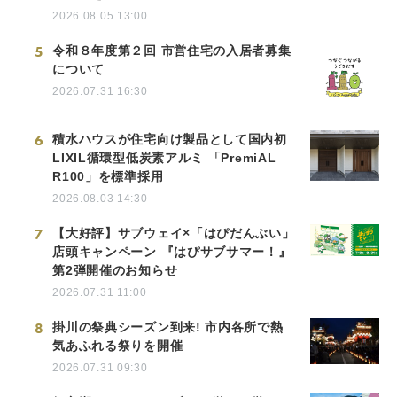
2026.08.05 13:00
5
令和８年度第２回 市営住宅の入居者募集
について
2026.07.31 16:30
6
積水ハウスが住宅向け製品として国内初
LIXIL循環型低炭素アルミ 「PremiAL
R100」を標準採用
2026.08.03 14:30
7
【大好評】サブウェイ×「はぴだんぶい」
店頭キャンペーン 『はぴサブサマー！』
第2弾開催のお知らせ
2026.07.31 11:00
8
掛川の祭典シーズン到来! 市内各所で熱
気あふれる祭りを開催
2026.07.31 09:30