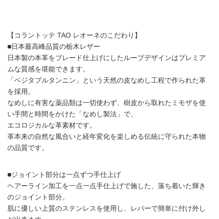
【コラントッテ TAO レオーネのこだわり】
■日本最高峰品質の栃木レザー
日本製の本革をブレード仕上げにしたループデザインはプレミア
ムな質感を堪能できます。
「ベジタブルタンニン」という天然の皮なめし工程で作られた革
を採用。
なめしに有害な薬品類は一切使わず、樹皮から取れたミモザを使
い手間と時間をかけた「なめし製法」で、
エコロジカルな革素材です。
革本来の自然な風合いと経年変化を楽しめる伝統に守られた本物
の品質です。
■ジョイント部分は一点ずつ手仕上げ
ヘアーライン加工を一点一点手仕上げで施した、落ち着いた輝き
のジョイント部分。
肌に優しい上質のステンレスを使用し、レバーで簡単に付け外し