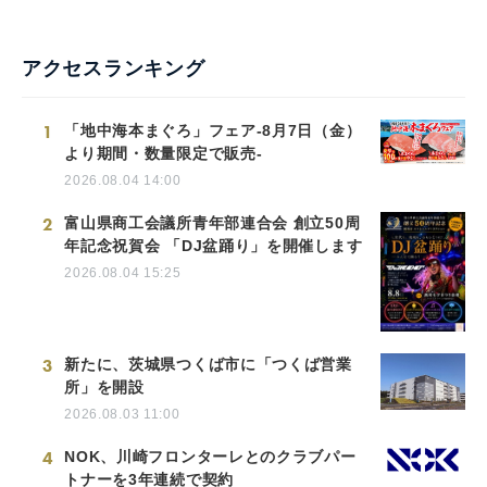
アクセスランキング
1
「地中海本まぐろ」フェア-8月7日（金）
より期間・数量限定で販売-
2026.08.04 14:00
2
富山県商工会議所青年部連合会 創立50周
年記念祝賀会 「DJ盆踊り」を開催します
2026.08.04 15:25
3
新たに、茨城県つくば市に「つくば営業
所」を開設
2026.08.03 11:00
4
NOK、川崎フロンターレとのクラブパー
トナーを3年連続で契約