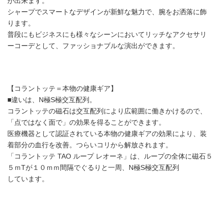
が出来ます。
シャープでスマートなデザインが新鮮な魅力で、腕をお洒落に飾
ります。
普段にもビジネスにも様々なシーンにおいてリッチなアクセサリ
ーコーデとして、ファッショナブルな演出ができます。
【コラントッテ＝本物の健康ギア】
■違いは、N極S極交互配列。
コラントッテの磁石は交互配列により広範囲に働きかけるので、
「点ではなく面で」の効果を得ることができます。
医療機器として認証されている本物の健康ギアの効果により、装
着部分の血行を改善。つらいコリから解放されます。
「コラントッテ TAO ループ レオーネ」は、ループの全体に磁石５
５ｍTが１０ｍｍ間隔でぐるりと一周、N極S極交互配列
しています。