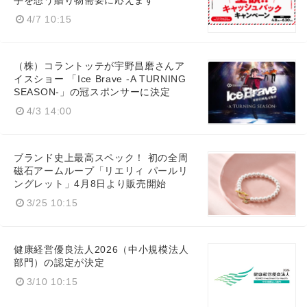
手を想う贈り物需要に応えます
4/7 10:15
（株）コラントッテが宇野昌磨さんア
イスショー 「Ice Brave -A TURNING
SEASON-」の冠スポンサーに決定
4/3 14:00
ブランド史上最高スペック！ 初の全周
磁石アームループ「リエリィ パールリ
ングレット」4月8日より販売開始
3/25 10:15
健康経営優良法人2026（中小規模法人
部門）の認定が決定
3/10 10:15