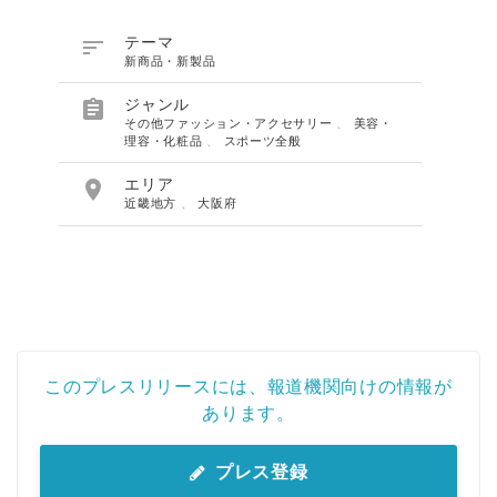

テーマ
新商品・新製品

ジャンル
その他ファッション・アクセサリー
、
美容・
理容・化粧品
、
スポーツ全般

エリア
近畿地方
、
大阪府
このプレスリリースには、報道機関向けの情報が
あります。
プレス登録