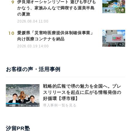
9
伊良湖オーシャンリゾート 遊びも学びも
かなう、家族みんなで満喫する渥美半島
の夏旅
2026.08.04 11:00
10
愛媛県「災害時医療提供体制確保事業」
向け医療コンテナを納品
2026.03.19 14:00
お客様の声・活用事例
戦略的広報で堺の魅力を全国へ。プレ
スリリースを起点に広がる情報発信の
好循環【堺市様】
導入事例一覧を見る
汐留PR塾