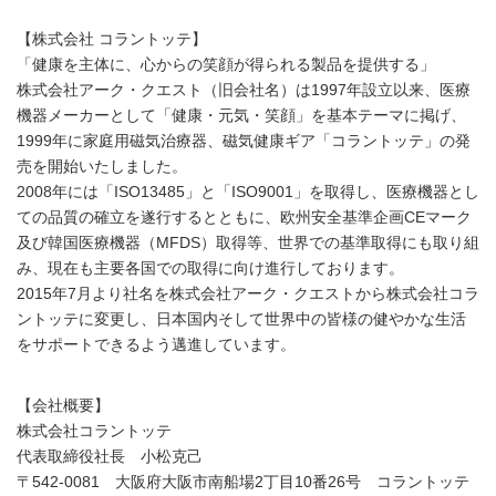
【株式会社 コラントッテ】
「健康を主体に、心からの笑顔が得られる製品を提供する」
株式会社アーク・クエスト（旧会社名）は1997年設立以来、医療
機器メーカーとして「健康・元気・笑顔」を基本テーマに掲げ、
1999年に家庭用磁気治療器、磁気健康ギア「コラントッテ」の発
売を開始いたしました。
2008年には「ISO13485」と「ISO9001」を取得し、医療機器とし
ての品質の確立を遂行するとともに、欧州安全基準企画CEマーク
及び韓国医療機器（MFDS）取得等、世界での基準取得にも取り組
み、現在も主要各国での取得に向け進行しております。
2015年7月より社名を株式会社アーク・クエストから株式会社コラ
ントッテに変更し、日本国内そして世界中の皆様の健やかな生活
をサポートできるよう邁進しています。
【会社概要】
株式会社コラントッテ
代表取締役社長 小松克己
〒542-0081 大阪府大阪市南船場2丁目10番26号 コラントッテ