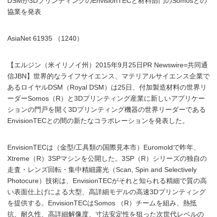
DSMが3DプリンティングのEnvisionTECと材料部門のSomosとの
協業を発表
AsiaNet 61935 （1240）
【エルジン（米イリノイ州）2015年9月25日PR Newswire=共同通
信JBN】世界的なライフサイエンス、マテリアルサイエンス企業で
あるロイヤルDSM（Royal DSM）は25日、付加製造材料の世界リ
ーダーSomos（R）と3Dプリンティング産業に新しいアプリケー
ションの門戸を開く3Dプリンティング機器の世界リーダーである
EnvisionTECとの間の新たなコラボレーションを発表した。
EnvisionTECは（金型/工具類の国際見本市）Euromoldで昨年、
Xtreme（R）3SPマシンを公開した。3SP（R）シリーズの独自の
走査・レンズ回転・集中精細露光（Scan, Spin and Selectively
Photocure）技術は、EnvisionTECがそれと知られる精細で質の高
い表面仕上げによる大型、高詳細モデルの高速3Dプリンティング
を提供する。EnvisionTECはSomos （R）チームを組み、熱抵
抗、耐久性、高詳細解像度、寸法安定性を狙った次世代レベルの