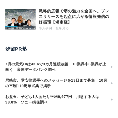
戦略的広報で堺の魅力を全国へ。プレ
スリリースを起点に広がる情報発信の
好循環【堺市様】
導入事例一覧を見る
汐留PR塾
7月の景気DIは43.6で3カ月連続改善 10業界中6業界が上
向く 帝国データバンク調べ
尼崎市、堂安律選手へのメッセージを13日まで募集 10月
の市制110周年式典で掲示
お盆玉、子ども1人あたり平均9,977円 用意する人は
38.6% ソニー損保調べ