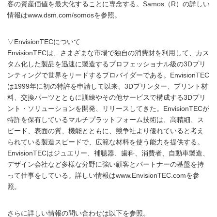
客の資産価値を最大化することに専念する。Samos（R）の詳しい
情報はwww.dsm.com/somosを参照。
▽EnvisionTECについて
EnvisionTECは、さまざまな市場で独自の消費財を利用して、カス
タム化した製品を迅速に製造するプロフェッショナル級の3Dプリ
ンティングで世界をリードするプロバイダーである。EnvisionTEC
は1999年に初の特許を申請して以来、3Dプリンター、プリント材
料、交換パーツとともに訓練やその他サービスで構成する3Dプリ
ント・ソリューションを開発、リリースしてきた。EnvisionTECが
特許を保有しているマルチプラットフォーム技術は、高精細、ス
ピード、表面の質、機能とともに、競争社より優れていると考え
られている製造スピードで、広範な材料を使う能力を提供する。
EnvisionTECはジュエリー、補聴器、歯科、消費者、自動車製造、
デザイン会社など多様な分野に強い顧客とパートナーの基盤を持
って仕事をしている。詳しい情報はwww.EnvisionTEC.comを参
照。
さらに詳しい情報の問い合わせは以下を参照。