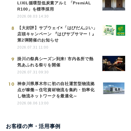
LIXIL循環型低炭素アルミ 「PremiAL
R100」を標準採用
2026.08.03 14:30
8
【大好評】サブウェイ×「はぴだんぶい」
店頭キャンペーン 『はぴサブサマー！』
第2弾開催のお知らせ
2026.07.31 11:00
9
掛川の祭典シーズン到来! 市内各所で熱
気あふれる祭りを開催
2026.07.31 09:30
10
神奈川県厚木市に初の自社運営型物流拠
点が稼働～住宅資材物流を集約・効率化
し物流ネットワークを最適化～
2026.08.06 13:00
お客様の声・活用事例