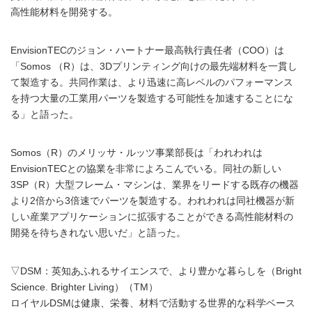
高性能材料を開発する。
EnvisionTECのジョン・ハートナー最高執行責任者（COO）は
「Somos （R）は、3Dプリンティング向けの最先端材料を一貫し
て製造する。共同作業は、より迅速に高レベルのパフォーマンス
を持つ大量の工業用パーツを製造する可能性を加速することにな
る」と語った。
Somos（R）のメリッサ・ルッツ事業部長は「われわれは
EnvisionTECとの協業を非常によろこんでいる。同社の新しい
3SP（R）大型フレーム・マシンは、業界をリードする既存の機器
より2倍から3倍速でパーツを製造する。われわれは同社機器が新
しい産業アプリケーションに拡張することができる高性能材料の
開発を待ちきれない思いだ」と語った。
▽DSM：英知あふれるサイエンスで、より豊かな暮らしを（Bright
Science. Brighter Living）（TM）
ロイヤルDSMは健康、栄養、材料で活動する世界的な科学ベース