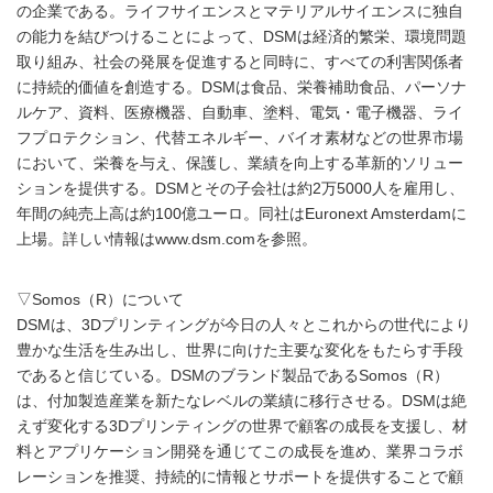
の企業である。ライフサイエンスとマテリアルサイエンスに独自
の能力を結びつけることによって、DSMは経済的繁栄、環境問題
取り組み、社会の発展を促進すると同時に、すべての利害関係者
に持続的価値を創造する。DSMは食品、栄養補助食品、パーソナ
ルケア、資料、医療機器、自動車、塗料、電気・電子機器、ライ
フプロテクション、代替エネルギー、バイオ素材などの世界市場
において、栄養を与え、保護し、業績を向上する革新的ソリュー
ションを提供する。DSMとその子会社は約2万5000人を雇用し、
年間の純売上高は約100億ユーロ。同社はEuronext Amsterdamに
上場。詳しい情報はwww.dsm.comを参照。
▽Somos（R）について
DSMは、3Dプリンティングが今日の人々とこれからの世代により
豊かな生活を生み出し、世界に向けた主要な変化をもたらす手段
であると信じている。DSMのブランド製品であるSomos（R）
は、付加製造産業を新たなレベルの業績に移行させる。DSMは絶
えず変化する3Dプリンティングの世界で顧客の成長を支援し、材
料とアプリケーション開発を通じてこの成長を進め、業界コラボ
レーションを推奨、持続的に情報とサポートを提供することで顧