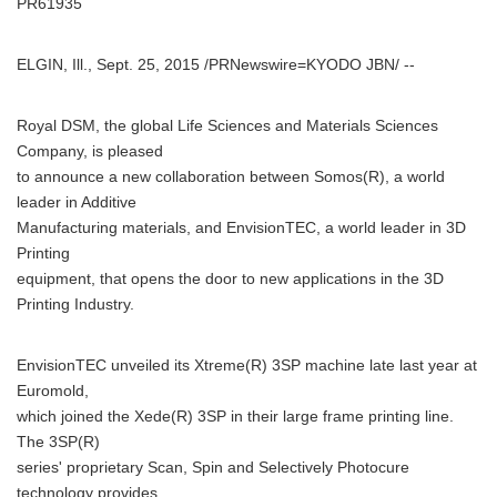
PR61935
ELGIN, Ill., Sept. 25, 2015 /PRNewswire=KYODO JBN/ --
Royal DSM, the global Life Sciences and Materials Sciences
Company, is pleased
to announce a new collaboration between Somos(R), a world
leader in Additive
Manufacturing materials, and EnvisionTEC, a world leader in 3D
Printing
equipment, that opens the door to new applications in the 3D
Printing Industry.
EnvisionTEC unveiled its Xtreme(R) 3SP machine late last year at
Euromold,
which joined the Xede(R) 3SP in their large frame printing line.
The 3SP(R)
series' proprietary Scan, Spin and Selectively Photocure
technology provides