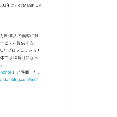
年にかけMarsh UK
万8000人の顧客に対
ービスを提供する。
富んだプロフェッショナ
体では10番目になっ
e」
-honor
）と評価した。
tupdateblog.com/lmu/