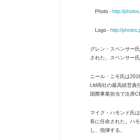
Photo -
http://phot
Logo -
http://phot
グレン・スペンサー氏はLo
された。スペンサー氏は
ニール・ニモ氏は2016年5月1
Ltd両社の最高経営責
国際事業担当で次席C
マイク・ハモンド氏は、米国外
長に任命された。ハモン
し、指揮する。