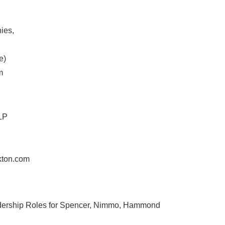
ies,
e)
m
LP
kton.com
ership Roles for Spencer, Nimmo, Hammond