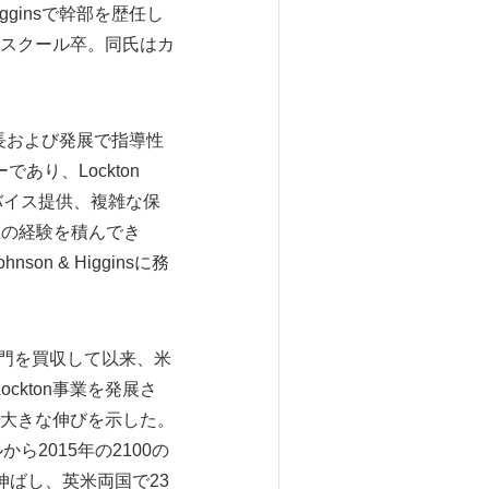
igginsで幹部を歴任し
ススクール卒。同氏はカ
の成長および発展で指導性
であり、Lockton
ドバイス提供、複雑な保
0年以上の経験を積んでき
n & Higginsに務
事業部門を買収して以来、米
ckton事業を発展さ
大きな伸びを示した。
ルから2015年の2100の
を伸ばし、英米両国で23