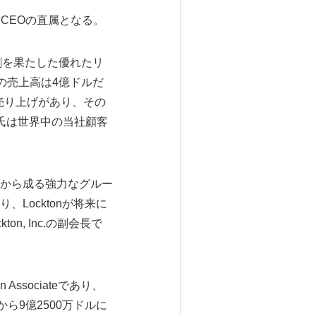
兼CEOの直属となる。
役割を果たした優れたリ
社の売上高は4億ドルだ
売り上げがあり、その
氏は世界中の当社顧客
ダーから成る強力なグルー
Locktonが将来に
n, Inc.の副会長で
Associateであり、
から9億2500万ドルに