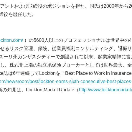
ントおよび取締役のポジションを得た。同氏は2000年から2003
English
c.取締役を歴任した。
ockton.com/
）の5600人以上のプロフェッショナルは世界中の4
せるリスク管理、保険、従業員福利コンサルティング、退職サ
6年にミズーリ州カンザスシティーで創設されて以来、起業家精神に
し、株式非上場の独立系保険ブローカーとしては世界最大、全
nce誌は6年連続してLocktonを「Best Place to Work in Insuranc
com/newsroom/post/lockton-earns-sixth-consecutive-best-places
知見は、Lockton Market Update（
http://www.locktonmarke