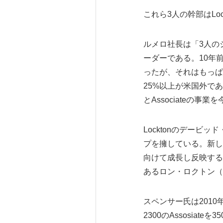
これら3人の幹部はLo
ルメロ社長は「3人のジ
ーダーである。10年前
ったが、それはもっぱ
25%以上が米国外で
とAssociateの
Locktonのデービ
プを擁している。新し
向けて成長し反映すること
あるロン・ロクトン（Ro
スペンサー氏は2010年か
2300のAssosia