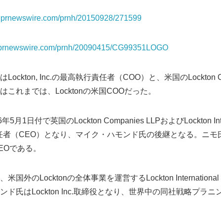
os.prnewswire.com/prnh/20150928/271599
os.prnewswire.com/prnh/20090415/CG99351LOGO
ckton, Inc.の最高執行責任者（COO）と、米国のLockton C
これまでは、Locktonの米国COOだった。
日付で英国のLockton Companies LLPおよびLockton Internat
任者（CEO）となり、マイク・ハモンド氏の後継となる。ニモ氏は
EOである。
のLocktonの全体事業を運営するLockton International Ho
ド氏はLockton Inc.取締役となり、世界中の同社戦略プラ