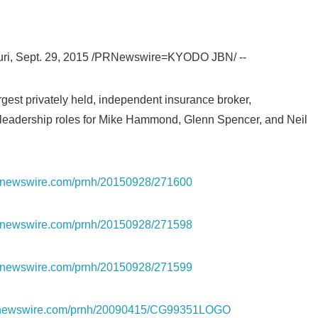
ri, Sept. 29, 2015 /PRNewswire=KYODO JBN/ --
rgest privately held, independent insurance broker,
eadership roles for Mike Hammond, Glenn Spencer, and Neil
.prnewswire.com/prnh/20150928/271600
.prnewswire.com/prnh/20150928/271598
.prnewswire.com/prnh/20150928/271599
.prnewswire.com/prnh/20090415/CG99351LOGO