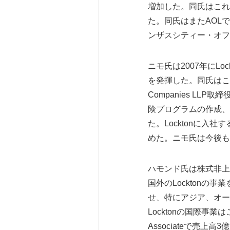
増加した。同氏はこれまでに
た。同氏はまたAOL
ンザスシティー・オフ
ニモ氏は2007年にLo
を発揮した。同氏はこの8年
Companies L
険プログラムの作成、とりわけ
た。Locktonに入社す
めた。ニモ氏は今後もL
ハモンド氏は株式非上場企
国外のLocktonの
せ、特にアジア、オー
Locktonの国際事業は
Associateで売上