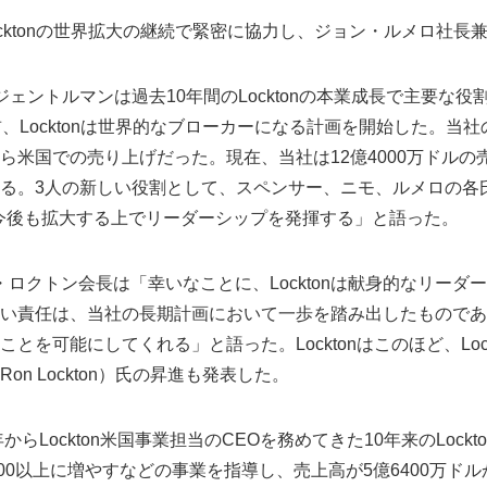
cktonの世界拡大の継続で緊密に協力し、ジョン・ルメロ社長
ェントルマンは過去10年間のLocktonの本業成長で主要な
、Locktonは世界的なブローカーになる計画を開始した。当
ら米国での売り上げだった。現在、当社は12億4000万ドルの
ある。3人の新しい役割として、スペンサー、ニモ、ルメロの各
事業を今後も拡大する上でリーダーシップを発揮する」と語った。
ッド・ロクトン会長は「幸いなことに、Locktonは献身的なリー
い責任は、当社の長期計画において一歩を踏み出したものであり、
を可能にしてくれる」と語った。Locktonはこのほど、Lockto
n Lockton）氏の昇進も発表した。
らLockton米国事業担当のCEOを務めてきた10年来のLockton 
teを3500以上に増やすなどの事業を指導し、売上高が5億6400万ドル