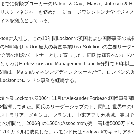
保険ブローカーのPalmer & Cay、Marsh、Johnson & H
でリスクマネジャーも務めた。ジョージワシントン大学ビジネ
ィスを拠点としている。
cktonに入社し、この10年間Locktonの英国および国際事業
間はLockton最大の英国事業Risk Solutionsの主要リーダー
LP取締役会議の創設パートナーとして寄与した。同氏は顧客へのア
Professions and Management Liability分野で3
る前は、Marshのマネジングディレクターを歴任、ロンドンのJohnso
ocktonのロンドン事業を継続する。
Japanese
業Locktonが2006年11月にAlexander Forbesの国際
事業を指揮してきた。同氏のリーダーシップの下、同社は世界中のLo
ストラリア、メキシコ、ブラジル、中東アフリカ地域、英国で
この期間で、2006年の1500のAssociateで売上高1億5000万ド
高3億1700万ドルに成長した。ハモンド氏はSedgwickでキャリア