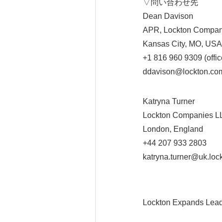
▽問い合わせ先
Dean Davison
APR, Lockton Compan
Kansas City, MO, USA
+1 816 960 9309 (offic
ddavison@lockton.co
Katryna Turner
Lockton Companies L
London, England
+44 207 933 2803
katryna.turner@uk.loc
Lockton Expands Lead