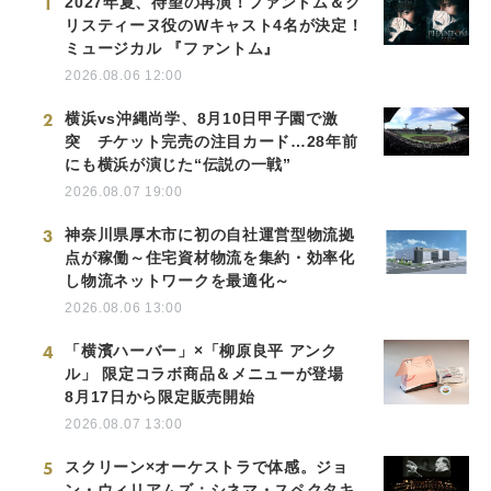
1
2027年夏、待望の再演！ファントム＆ク
リスティーヌ役のWキャスト4名が決定！
ミュージカル 『ファントム』
2026.08.06 12:00
2
横浜vs沖縄尚学、8月10日甲子園で激
突 チケット完売の注目カード…28年前
にも横浜が演じた“伝説の一戦”
2026.08.07 19:00
3
神奈川県厚木市に初の自社運営型物流拠
点が稼働～住宅資材物流を集約・効率化
し物流ネットワークを最適化～
2026.08.06 13:00
4
「横濱ハーバー」×「柳原良平 アンク
ル」 限定コラボ商品＆メニューが登場
8月17日から限定販売開始
2026.08.07 13:00
5
スクリーン×オーケストラで体感。ジョ
ン・ウィリアムズ：シネマ・スペクタキ