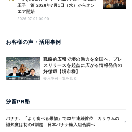
王子」篇 2026年7月1日（水）からオン
エア開始
2026.07.01 00:00
お客様の声・活用事例
戦略的広報で堺の魅力を全国へ。プレ
スリリースを起点に広がる情報発信の
好循環【堺市様】
導入事例一覧を見る
汐留PR塾
バナナ、「よく食べる果物」で22年連続首位 カリウムの
認知度は初の4割超 日本バナナ輸入組合調べ