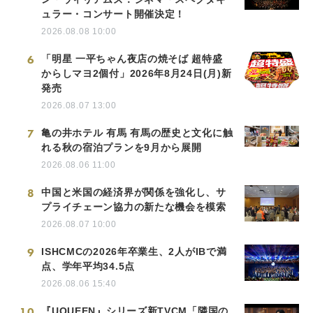
ュラー・コンサート開催決定！
2026.08.08 10:00
6
「明星 一平ちゃん夜店の焼そば 超特盛
からしマヨ2個付」2026年8月24日(月)新
発売
2026.08.07 13:00
7
亀の井ホテル 有馬 有馬の歴史と文化に触
れる秋の宿泊プランを9月から展開
2026.08.06 11:00
8
中国と米国の経済界が関係を強化し、サ
プライチェーン協力の新たな機会を模索
2026.08.07 10:00
9
ISHCMCの2026年卒業生、2人がIBで満
点、学年平均34.5点
2026.08.06 15:40
10
『UQUEEN』シリーズ新TVCM「隣国の