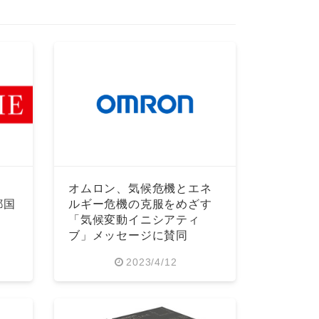
オムロン、気候危機とエネ
都国
ルギー危機の克服をめざす
「気候変動イニシアティ
ブ」メッセージに賛同
2023/4/12