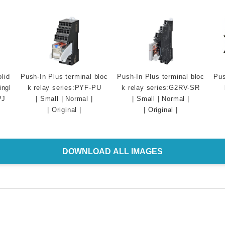
lid
Push-In Plus terminal bloc
Push-In Plus terminal bloc
Pus
ingl
k relay series:PYF-PU
k relay series:G2RV-SR
PJ
|
Small
|
Normal
|
|
Small
|
Normal
|
|
Original
|
|
Original
|
DOWNLOAD ALL IMAGES
Japanese