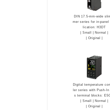
DIN 17.5-mm-wide slim
mer series for in-panel
lication: H3DT
|
Small
|
Normal
|
|
Original
|
Digital temperature con
ler series with Push-In
s terminal blocks: E5
|
Small
|
Normal
|
|
Original
|