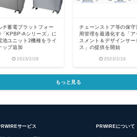
ルチ蓄電プラットフォー
チェーンストア等の保守
®「KPBP-Aシリーズ」に
用管理を最適化する「ア
電池ユニット2機種をライ
スメント＆デザインサー
ナップ追加
ス」の提供を開始
2023/2/28
2023/2/16
もっと見る
PRWIREサービス
PRWIREについて