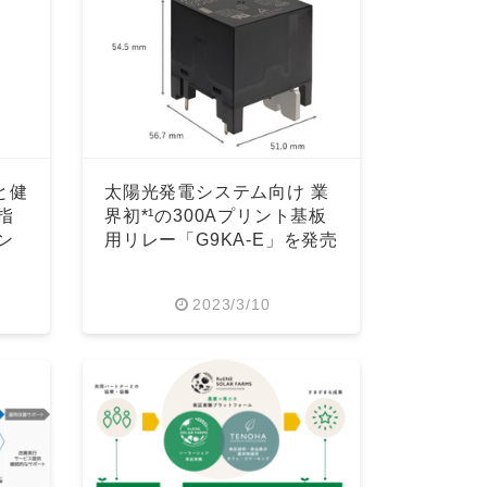
と健
太陽光発電システム向け 業
指
界初*¹の300Aプリント基板
ン
用リレー「G9KA-E」を発売
2023/3/10