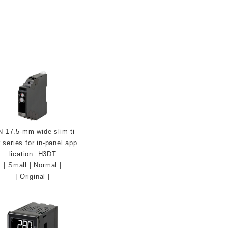
N 17.5-mm-wide slim ti
 series for in-panel app
lication: H3DT
|
Small
|
Normal
|
|
Original
|