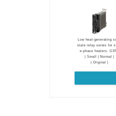
Low heat-generating so
state relay series for s
e-phase heaters: G3
|
Small
|
Normal
|
|
Original
|