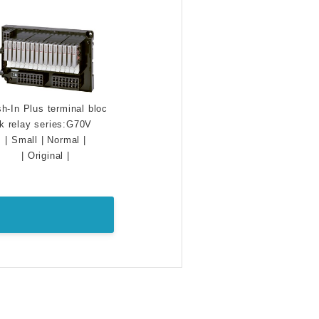
h-In Plus terminal bloc
k relay series:G70V
|
Small
|
Normal
|
|
Original
|