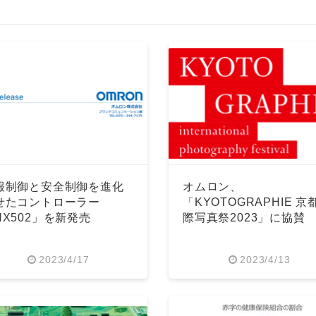
English
報制御と安全制御を進化
オムロン、
せたコントローラー
「KYOTOGRAPHIE 京
NX502」を新発売
際写真祭2023」に協賛
2023/4/17
2023/4/13