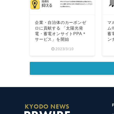
企業・自治体のカーボンゼ
マ
ロに貢献する 「太陽光発
ム
電・蓄電オンサイトPPA＊
蓄
サービス」を開始
ン
2023/3/10
KYODO NEWS