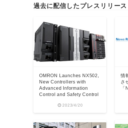
過去に配信したプレスリリース
OMRON Launches NX502,
情
New Controllers with
さ
Advanced Information
「
Control and Safety Control
2023/4/20