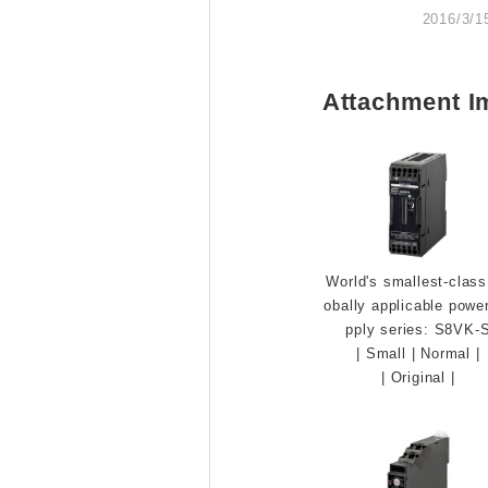
2016/3/1
Attachment I
World's smallest-class
obally applicable powe
pply series: S8VK-
|
Small
|
Normal
|
|
Original
|