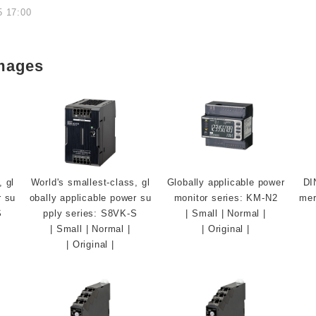
5 17:00
mages
, gl
World's smallest-class, gl
Globally applicable power
DI
r su
obally applicable power su
monitor series: KM-N2
mer
S
pply series: S8VK-S
|
Small
|
Normal
|
|
Small
|
Normal
|
|
Original
|
|
Original
|