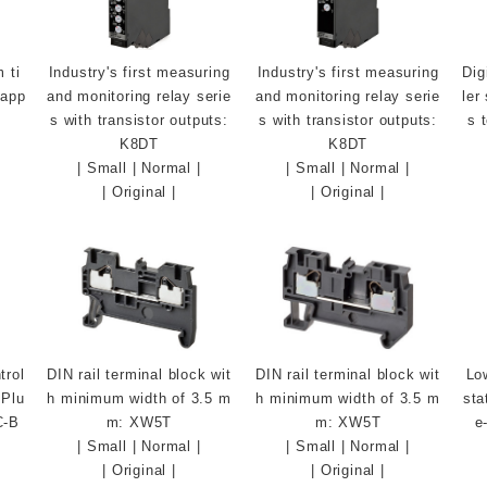
 ti
Industry's first measuring
Industry's first measuring
Dig
 app
and monitoring relay serie
and monitoring relay serie
ler
s with transistor outputs:
s with transistor outputs:
s 
K8DT
K8DT
|
Small
|
Normal
|
|
Small
|
Normal
|
|
Original
|
|
Original
|
trol
DIN rail terminal block wit
DIN rail terminal block wit
Lo
 Plu
h minimum width of 3.5 m
h minimum width of 3.5 m
sta
C-B
m: XW5T
m: XW5T
e
|
Small
|
Normal
|
|
Small
|
Normal
|
|
Original
|
|
Original
|