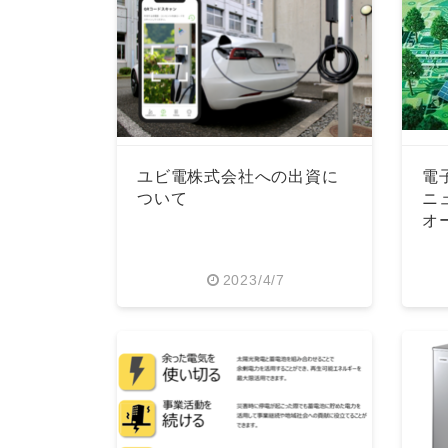
ユビ電株式会社への出資に
電
ついて
ニ
オ
2023/4/7