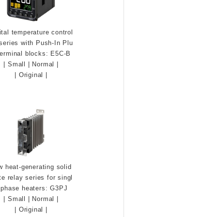
ital temperature control
 series with Push-In Plu
terminal blocks: E5C-B
|
Small
|
Normal
|
|
Original
|
w heat-generating solid
te relay series for singl
-phase heaters: G3PJ
|
Small
|
Normal
|
|
Original
|