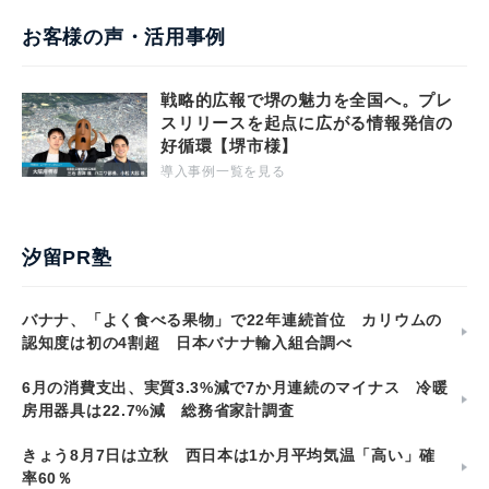
お客様の声・活用事例
戦略的広報で堺の魅力を全国へ。プレ
スリリースを起点に広がる情報発信の
好循環【堺市様】
導入事例一覧を見る
汐留PR塾
バナナ、「よく食べる果物」で22年連続首位 カリウムの
認知度は初の4割超 日本バナナ輸入組合調べ
6月の消費支出、実質3.3%減で7か月連続のマイナス 冷暖
房用器具は22.7%減 総務省家計調査
きょう8月7日は立秋 西日本は1か月平均気温「高い」確
率60％