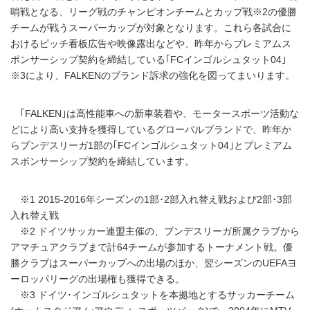
哨戦となる、リーグ戦のチャンピオンチームとカップ戦※2の優勝
チームが戦うスーパーカップが対象となります。これら各試合に
おけるピッチ看板広告や映像露出などや、昨年からプレミアムス
ポンサーシップ契約を締結している｢FCインゴルシュタット04｣
※3により、FALKENのブランド訴求の強化を図ってまいります。
｢FALKEN｣は高性能車への新車装着や、モータースポーツ活動な
どにより高い支持を獲得しているグローバルブランドで、昨年か
らブンデスリーガ1部の｢FCインゴルシュタット04｣とプレミアム
スポンサーシップ契約を締結しています。
※1 2015-2016年シーズンの1部･2部入れ替え戦および2部･3部
入れ替え戦
※2 ドイツサッカー連盟主催の、ブンデスリーガ所属クラブから
アマチュアクラブまで計64チームが参加するトーナメント戦。優
勝クラブはスーパーカップへの出場のほか、翌シーズンのUEFAヨ
ーロッパリーグの出場権も獲得できる。
※3 ドイツ･インゴルシュタットを本拠地とするサッカーチーム