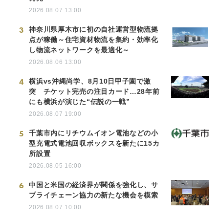
2026.08.07 13:00
3
神奈川県厚木市に初の自社運営型物流拠
点が稼働～住宅資材物流を集約・効率化
し物流ネットワークを最適化～
2026.08.06 13:00
4
横浜vs沖縄尚学、8月10日甲子園で激
突 チケット完売の注目カード…28年前
にも横浜が演じた“伝説の一戦”
2026.08.07 19:00
5
千葉市内にリチウムイオン電池などの小
型充電式電池回収ボックスを新たに15カ
所設置
2026.08.05 16:00
6
中国と米国の経済界が関係を強化し、サ
プライチェーン協力の新たな機会を模索
2026.08.07 10:00