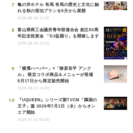
7
亀の井ホテル 有馬 有馬の歴史と文化に触
れる秋の宿泊プランを9月から展開
2026.08.06 11:00
8
富山県商工会議所青年部連合会 創立50周
年記念祝賀会 「DJ盆踊り」を開催します
2026.08.04 15:25
9
「横濱ハーバー」×「柳原良平 アンク
ル」 限定コラボ商品＆メニューが登場
8月17日から限定販売開始
2026.08.07 13:00
10
『UQUEEN』シリーズ新TVCM「隣国の
王子」篇 2026年7月1日（水）からオン
エア開始
2026.07.01 00:00