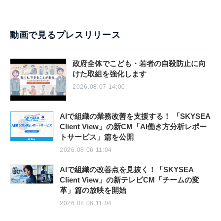
動画で見るプレスリリース
政府全体でこども・若者の自殺防止に向
けた取組を強化します
2026.08.07 14:00
AIで組織の業務改善を支援する！ 「SKYSEA
Client View」の新CM「AI働き方分析レポー
トサービス」篇を公開
2026.08.06 11:04
AIで組織の改善点を見抜く！「SKYSEA
Client View」の新テレビCM「チームの変
革」篇の放映を開始
2026.08.06 11:04