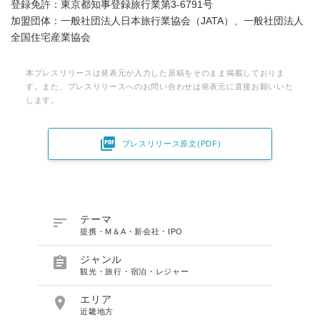
登録免許：東京都知事登録旅行業第3-6791号
加盟団体：一般社団法人日本旅行業協会（JATA）、一般社団法人
全国住宅産業協会
本プレスリリースは発表元が入力した原稿をそのまま掲載しておりま
す。また、プレスリリースへのお問い合わせは発表元に直接お願いいた
します。

プレスリリース原文(PDF)

テーマ
提携・M＆A・新会社・IPO

ジャンル
観光・旅行・宿泊・レジャー

エリア
近畿地方