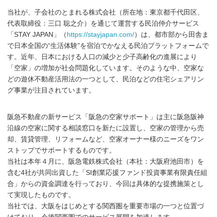
当社が、子会社のとまれる株式会社（所在地：東京都千代田区、
代表取締役：三口 聡之介）を通じて運営する民泊仲介サービス
「STAY JAPAN」（
https://stayjapan.com/
）は、都市部から田舎ま
で日本全国の“生活体験”を宿泊でかなえる民泊プラットフォームで
す。近年、日本における人口の減少と少子高齢化の進展により
「空家」の増加が社会問題化しています。そのような中、空家な
どの遊休不動産活用法の一つとして、民泊などの住宅シェアリン
グ事業が注目されています。
阪急不動産の新サービス「阪急の空家サポート」は主に阪急阪神
沿線の空家に関する相談窓口を新たに設置し、空家の管理から売
却、賃貸管理、リフォームなど、空家オーナー様のニーズをワン
ストップでサポートするものです。
当社は本年４月に、阪急電鉄株式会社（本社：大阪府池田市）を
含む4社が共同出資した「SI創業応援ファンド投資事業有限責任組
合」からの資金調達を行っており、今回は具体的な提携施策とし
て実現したものです。
当社では、大阪をはじめとする関西圏を重要市場の一つと位置づ