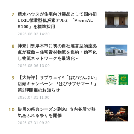
7
積水ハウスが住宅向け製品として国内初
LIXIL循環型低炭素アルミ 「PremiAL
R100」を標準採用
2026.08.03 14:30
8
神奈川県厚木市に初の自社運営型物流拠
点が稼働～住宅資材物流を集約・効率化
し物流ネットワークを最適化～
2026.08.06 13:00
9
【大好評】サブウェイ×「はぴだんぶい」
店頭キャンペーン 『はぴサブサマー！』
第2弾開催のお知らせ
2026.07.31 11:00
10
掛川の祭典シーズン到来! 市内各所で熱
気あふれる祭りを開催
2026.07.31 09:30