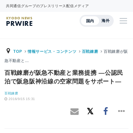
共同通信グループのプレスリリース配信メディア
KYODO NEWS
海外
国内
PRWIRE
TOP
情報サービス・コンテンツ
百戦錬磨
百戦錬磨が阪
急不動産と…
百戦錬磨が阪急不動産と業務提携 ―公認民
泊で阪急阪神沿線の空家問題をサポート―
百戦錬磨
2016/9/15 15:31