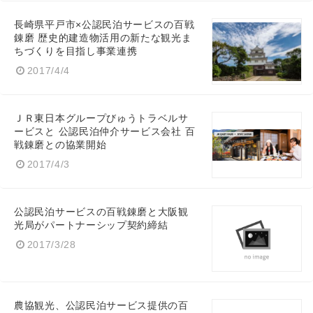
長崎県平戸市×公認民泊サービスの百戦
錬磨 歴史的建造物活用の新たな観光ま
ちづくりを目指し事業連携
2017/4/4
English
ＪＲ東日本グループびゅうトラベルサ
ービスと 公認民泊仲介サービス会社 百
戦錬磨との協業開始
2017/4/3
公認民泊サービスの百戦錬磨と大阪観
光局がパートナーシップ契約締結
2017/3/28
農協観光、公認民泊サービス提供の百