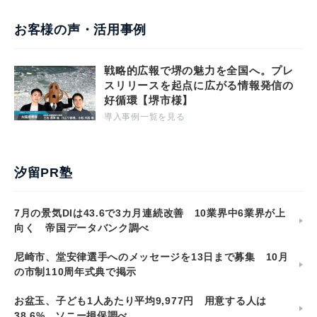
お客様の声・活用事例
戦略的広報で堺の魅力を全国へ。プレ
スリリースを起点に広がる情報発信の
好循環【堺市様】
導入事例一覧を見る
汐留PR塾
7月の景気DIは43.6で3カ月連続改善 10業界中6業界が上
向く 帝国データバンク調べ
尼崎市、堂安律選手へのメッセージを13日まで募集 10月
の市制110周年式典で掲示
お盆玉、子ども1人あたり平均9,977円 用意する人は
38.6% ソニー損保調べ