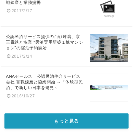
戦錬磨と業務提携
2017/2/17
公認民泊サービス提供の百戦錬磨、京
王電鉄と協業 “民泊専用新築１棟マンシ
ョン”の宿泊予約開始
2017/2/14
ANAセールス 公認民泊仲介サービス
会社 百戦錬磨と協業開始 ～「体験型民
泊」で新しい日本を発見～
2016/10/27
もっと見る