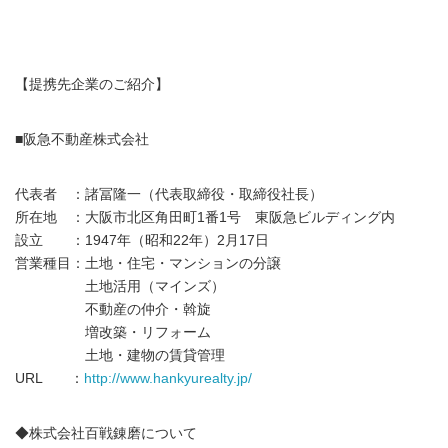
【提携先企業のご紹介】
■阪急不動産株式会社
代表者 ：諸冨隆一（代表取締役・取締役社長）
所在地 ：大阪市北区角田町1番1号 東阪急ビルディング内
設立 ：1947年（昭和22年）2月17日
営業種目：土地・住宅・マンションの分譲
土地活用（マインズ）
不動産の仲介・斡旋
増改築・リフォーム
土地・建物の賃貸管理
URL ：
http://www.hankyurealty.jp/
◆株式会社百戦錬磨について