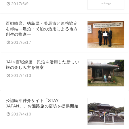
2017/6/9
百戦錬磨、徳島県・美馬市と連携協定
を締結―農泊・民泊の活用による地方
創生の推進―
2017/5/17
JAL×百戦錬磨 民泊を活用した新しい
旅の楽しみ方を提案
2017/4/13
公認民泊仲介サイト「STAY
JAPAN」、お遍路旅の宿坊を提供開始
2017/4/10
Japanese