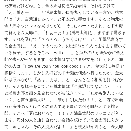
だ友達だけどね」と、金太郎は得意気な表情。それを受けて
「え、驚きー！！」と浦島太郎が目を丸くしている一方で、桃太
郎は「え、言葉通じるの？」と不安げに尋ねます。すると胸元の
金太郎ネックレスを掲げながら「そこはハートだよね」とドヤ顔
で答える金太郎に、「わぁーお！」(浦島太郎)と、ますます驚きま
す。それを受けて「そろそろ、うちくるけど」と、衝撃発言をす
る金太郎に、「え、そうなの？」(桃太郎)と２人はますます驚いて
いる様子。するとそこへ「Hello！！」と海外の人が賑やかに金太
郎の家へやってきます。金太郎はすぐさま彼女を出迎えると、海
外の人は「How are you？You look good！」と、金太郎に英語で
挨拶をします。しかし先ほどのドヤ顔は何処へ行ったのか、金太
郎は照れながら「あは、あは、」と、なんとなく相槌を打つばか
り。そんな様子を見ていた桃太郎は「全然通じてないね・・・」
と浦島太郎と顔を見合わせながら呟きます。「しかも別人じゃな
い？」と言う浦島太郎に、「確かに別人だね！！」と、森で出会
った海外の人とは全くの別人である事に気付き唖然とする桃太
郎。そこへ「更におどろきー！！」と浦島太郎のツッコミが入り
ます。海外の人と通じ合わない会話を続けている金太郎に向かっ
て「金ちゃん、その人別人だよ！！」と桃太郎が叫ぶと、金太郎