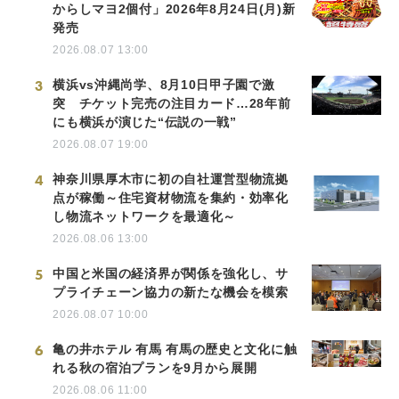
からしマヨ2個付」2026年8月24日(月)新
発売
2026.08.07 13:00
3
横浜vs沖縄尚学、8月10日甲子園で激
突 チケット完売の注目カード…28年前
にも横浜が演じた“伝説の一戦”
2026.08.07 19:00
4
神奈川県厚木市に初の自社運営型物流拠
点が稼働～住宅資材物流を集約・効率化
し物流ネットワークを最適化～
2026.08.06 13:00
5
中国と米国の経済界が関係を強化し、サ
プライチェーン協力の新たな機会を模索
2026.08.07 10:00
6
亀の井ホテル 有馬 有馬の歴史と文化に触
れる秋の宿泊プランを9月から展開
2026.08.06 11:00