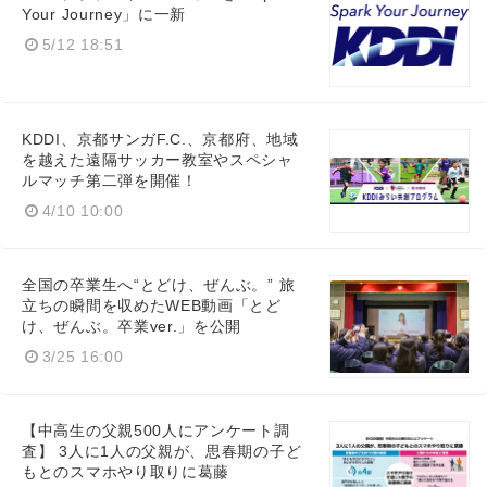
Your Journey」に一新
5/12 18:51
KDDI、京都サンガF.C.、京都府、地域
を越えた遠隔サッカー教室やスペシャ
ルマッチ第二弾を開催！
4/10 10:00
全国の卒業生へ“とどけ、ぜんぶ。” 旅
立ちの瞬間を収めたWEB動画「とど
け、ぜんぶ。卒業ver.」を公開
3/25 16:00
【中高生の父親500人にアンケート調
査】 3人に1人の父親が、思春期の子ど
もとのスマホやり取りに葛藤