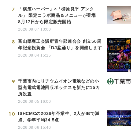
7
「横濱ハーバー」×「柳原良平 アンク
ル」 限定コラボ商品＆メニューが登場
8月17日から限定販売開始
2026.08.07 13:00
8
富山県商工会議所青年部連合会 創立50周
年記念祝賀会 「DJ盆踊り」を開催します
2026.08.04 15:25
9
千葉市内にリチウムイオン電池などの小
型充電式電池回収ボックスを新たに15カ
所設置
2026.08.05 16:00
10
ISHCMCの2026年卒業生、2人がIBで満
点、学年平均34.5点
2026.08.06 15:40