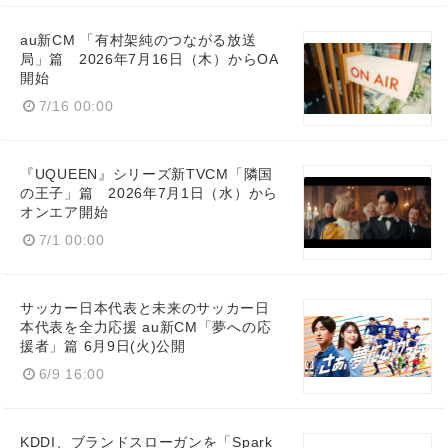
au新CM 「有村架純のつながる放送
局」篇 2026年7月16日（木）からOA
開始
7/16 00:00
『UQUEEN』シリーズ新TVCM「隣国
の王子」篇 2026年7月1日（水）から
Japanese
オンエア開始
7/1 00:00
サッカー日本代表と未来のサッカー日
本代表を全力応援 au新CM「夢への応
English
援者」篇 6月9日(火)公開
6/9 16:00
KDDI、ブランドスローガンを「Spark