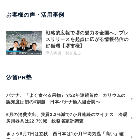
お客様の声・活用事例
戦略的広報で堺の魅力を全国へ。プレ
スリリースを起点に広がる情報発信の
好循環【堺市様】
導入事例一覧を見る
汐留PR塾
バナナ、「よく食べる果物」で22年連続首位 カリウムの
認知度は初の4割超 日本バナナ輸入組合調べ
6月の消費支出、実質3.3%減で7か月連続のマイナス 冷暖
房用器具は22.7%減 総務省家計調査
きょう8月7日は立秋 西日本は1か月平均気温「高い」確