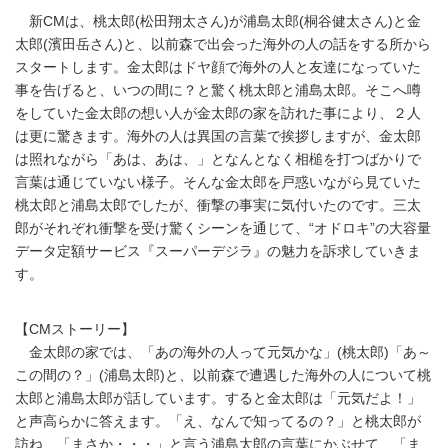
新CMは、桃太郎(松田翔太さん)が浦島太郎(桐谷健太さん)と金
太郎(濱田岳さん)と、以前森で出会った海外の人の話をする所から
スタートします。金太郎はドヤ顔で海外の人と友達になっていた
事を告げると、いつの間に？と驚く桃太郎と浦島太郎。そこへ噂
をしていた金太郎の想い人が金太郎の家を訪れた事により、２人
は更に驚きます。海外の人は異国の言葉で挨拶しますが、金太郎
は照れながら「あは、あは、」となんとなく相槌を打つばかりで
言葉は通じていない様子。そんな金太郎を戸惑いながら見ていた
桃太郎と浦島太郎でしたが、衝撃の事実に気付いたのです。三太
郎がそれぞれ衝撃を受け驚くシーンを通じて、“オドロキ”の大容量
データ定額サービス『スーパーデジラ』の魅力を訴求していきま
す。
【CMストーリー】
金太郎の家では、「あの海外の人って元気かな」(桃太郎)「あ～
この間の？」(浦島太郎)と、以前森で遭遇した海外の人について桃
太郎と浦島太郎が話しています。すると金太郎は「元気だよ！」
と声高らかに答えます。「え、なんで知ってるの？」と桃太郎が
訪ね、「まさか・・・」と言う浦島太郎の言葉にかぶせて、「ま