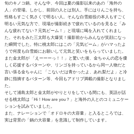
旬のキノコ鍋。そんな中、今回は夏の撮影以来のあの「海外の
人」の登場。しかし、前回の人とは別人。手にはりんごを持ち、
性格もすごく気さくで明るい人。そんな白雪姫役の本人もすごく
明るい元気な方で、現場が撮影続きで疲れているのを見ると「み
んな疲れてない？元気ビーム！」と現場に喝を入れてくれまし
た。それをみた三太郎も大爆笑！撮影前からみんなが笑顔になっ
た瞬間でした。特に桃太郎にはこの「元気ビーム」がハマったよ
うで何度も白雪姫にお願いして元気と笑いをもらっていました。
また金太郎が 「えーーーっ！！」と驚いた後、金ちゃんの恋を優
しく応援するパターンや、リンゴを持っているから同一人物だと
言い張る金ちゃんに 「こないだは青かったよ、あれ梨だよ」と冷
静に指摘するパターン等、今回もアドリブ満載の撮影となりまし
た。
そして浦島太郎と金太郎がやりとりをしている間にも、英語が話
せる桃太郎は「Hi！How are you？」と海外の人とのコミュニケー
ションを試みていました。
また、ナレーションで「オドロキの大容量」と入るところでは、
実は背景の「鍋の大容量」を意識して制作しています。