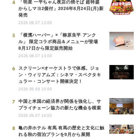
4
「明星 一平ちゃん夜店の焼そば 超特盛
からしマヨ2個付」2026年8月24日(月)新
発売
2026.08.07 13:00
5
「横濱ハーバー」×「柳原良平 アンク
ル」 限定コラボ商品＆メニューが登場
8月17日から限定販売開始
2026.08.07 13:00
6
スクリーン×オーケストラで体感。ジョ
ン・ウィリアムズ：シネマ・スペクタキ
ュラー・コンサート開催決定！
2026.08.08 10:00
7
中国と米国の経済界が関係を強化し、サ
プライチェーン協力の新たな機会を模索
2026.08.07 10:00
8
亀の井ホテル 有馬 有馬の歴史と文化に触
れる秋の宿泊プランを9月から展開