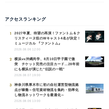
アクセスランキング
1
2027年夏、待望の再演！ファントム＆ク
リスティーヌ役のWキャスト4名が決定！
ミュージカル 『ファントム』
2026.08.06 12:00
2
横浜vs沖縄尚学、8月10日甲子園で激
突 チケット完売の注目カード…28年前
にも横浜が演じた“伝説の一戦”
2026.08.07 19:00
3
神奈川県厚木市に初の自社運営型物流拠
点が稼働～住宅資材物流を集約・効率化
し物流ネットワークを最適化～
2026.08.06 13:00