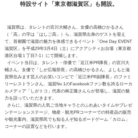
特設サイト「東京都滋賀区」も開設。
滋賀県は、タレントの宮川大輔さん、女優の高橋ひかるさん
（「高」の字は「はしご高」）ら、滋賀県出身のゲストを迎え
て、首都圏で滋賀の魅力を体感できるイベント「One Day EVENT
滋賀区」を平成29年3月4日（土）にアクアシティお台場（東京都
港区台場１丁目7-1）にて開催します。
イベント当日は、タレント・俳優で「近江米PR隊長」の宮川大
輔さん、女優で「しが広報部長」の高橋ひかるさん、よしもと滋
賀県住みます芸人のお笑いコンビで「近江米PR副隊長」のファミ
リーレストランさん、滋賀No.1のFacebookファン数を誇るローカ
ルメディア「しがトコ」代表の林正隆さんらが登場し、滋賀の魅
力を語っていただきます。
さらに、滋賀県の人気ご当地キャラとのふれあいタイムやプレゼ
ンテーションステージ、物産・観光PRコーナーでの特産品の販売
や観光案内、滋賀県民でも知る人ぞ知るボードゲーム「カロム」
コーナーの設置などを行います。