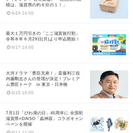
積は、滋賀県の約６分の１！」
6/24 14:00
最大１万円引きの「ここ滋賀旅行割」
令和８年６月29日(月)より申込開始！
6/17 14:00
大河ドラマ「豊臣兄弟！」斎藤利三役
内藤剛志さんの登壇が決定！プレミア
ム豊臣トーク in 東京・日本橋
6/15 10:00
Japanese
7月1日「びわ湖の日」45周年に 全国初
滋賀県×DAISO「蟲神器」コラボキャン
ペーンを開催
6/11 11:00