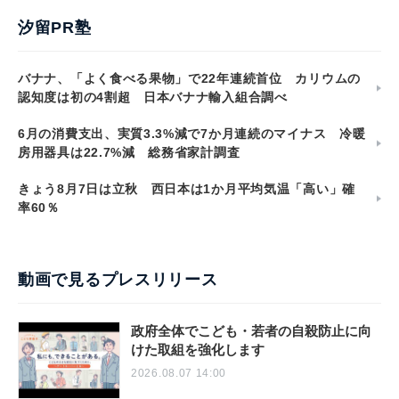
汐留PR塾
バナナ、「よく食べる果物」で22年連続首位 カリウムの
認知度は初の4割超 日本バナナ輸入組合調べ
6月の消費支出、実質3.3%減で7か月連続のマイナス 冷暖
房用器具は22.7%減 総務省家計調査
きょう8月7日は立秋 西日本は1か月平均気温「高い」確
率60％
動画で見るプレスリリース
政府全体でこども・若者の自殺防止に向
けた取組を強化します
2026.08.07 14:00