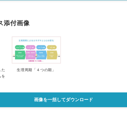
ス添付画像
した
生理周期「４つの期」
ムを
画像を一括してダウンロード