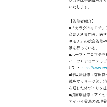
状態を医学的視点から
いたします。
【監修者紹介】
■「カラダのキモチ」
産婦人科専門医。医学
キモチ』の総合監修や
動を行っている。
■ハーブ・アロマテラ
ハーブとアロマテラピ
URL：
https://www.tree
■呼吸法監修：森田愛
鍼灸マッサージ師。渋谷
を通した体づくりを提
■鎮痛剤監修：アイセ
アイセイ薬局の管理薬