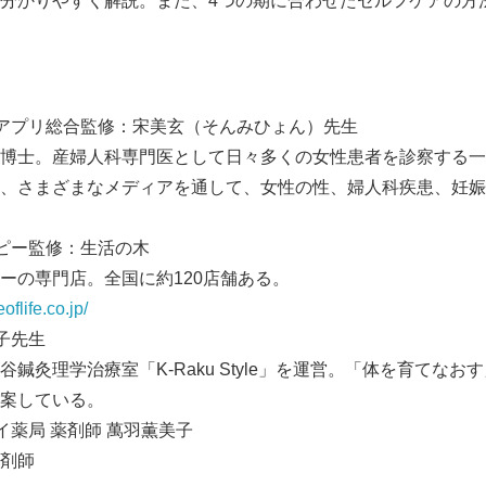
分かりやすく解説。また、4つの期に合わせたセルフケアの方
English
アプリ総合監修：宋美玄（そんみひょん）先生
博士。産婦人科専門医として日々多くの女性患者を診察する一
、さまざまなメディアを通して、女性の性、婦人科疾患、妊娠
ピー監修：生活の木
ーの専門店。全国に約120店舗ある。
oflife.co.jp/
子先生
鍼灸理学治療室「K-Raku Style」を運営。「体を育てな
案している。
イ薬局 薬剤師 萬羽薫美子
剤師