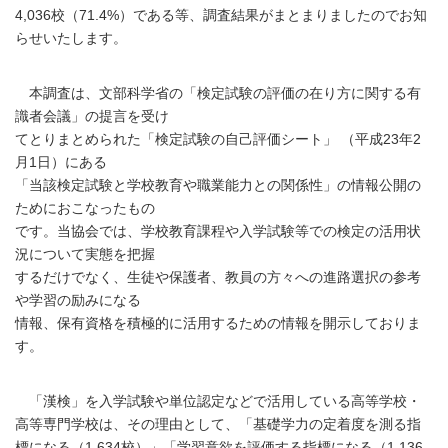
4,036校（71.4%）である等、調査結果がまとまりましたのでお知
らせいたします。
本調査は、文部科学省の「検定試験の評価の在り方に関する有
識者会議」の提言を受け
てとりまとめられた「検定試験の自己評価シート」 （平成23年2
月1日）にある
「当該検定試験と学校教育や職業能力との関係性」の情報公開の
ためにおこなったもの
です。当協会では、学校教育課程や入学試験等での検定の活用状
況について実態を把握
するだけでなく、生徒や保護者、教員の方々への進路選択の参考
や学習の励みになる
情報、保有資格を積極的に活用するための情報を開示しておりま
す。
「漢検」を入学試験や単位認定などで活用している高等学校・
高等専門学校は、その理由として、「基礎学力の定着度を測る指
標になる（1,634校）」「学習意欲を評価する指標になる（1,136