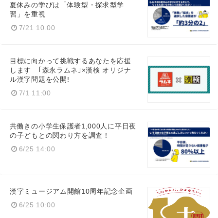
夏休みの学びは「体験型・探求型学
習」を重視
7/21 10:00
目標に向かって挑戦するあなたを応援
します ｢森永ラムネ｣×漢検 オリジナ
ル漢字問題を公開!
7/1 11:00
共働きの小学生保護者1,000人に平日夜
の子どもとの関わり方を調査！
Japanese
6/25 14:00
漢字ミュージアム開館10周年記念企画
English
6/25 10:00