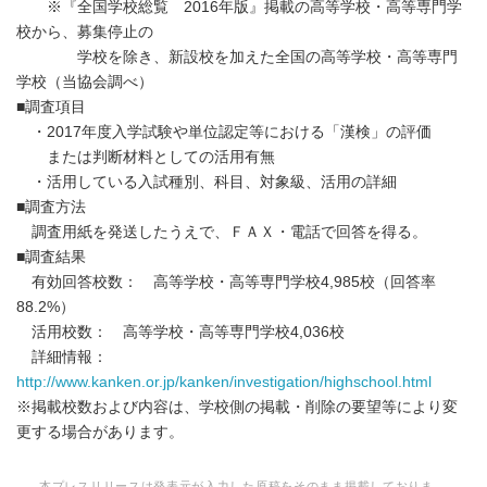
※『全国学校総覧 2016年版』掲載の高等学校・高等専門学
校から、募集停止の
学校を除き、新設校を加えた全国の高等学校・高等専門
学校（当協会調べ）
■調査項目
・2017年度入学試験や単位認定等における「漢検」の評価
または判断材料としての活用有無
・活用している入試種別、科目、対象級、活用の詳細
■調査方法
調査用紙を発送したうえで、ＦＡＸ・電話で回答を得る。
■調査結果
有効回答校数： 高等学校・高等専門学校4,985校（回答率
88.2%）
活用校数： 高等学校・高等専門学校4,036校
詳細情報：
http://www.kanken.or.jp/kanken/investigation/highschool.html
※掲載校数および内容は、学校側の掲載・削除の要望等により変
更する場合があります。
本プレスリリースは発表元が入力した原稿をそのまま掲載しておりま