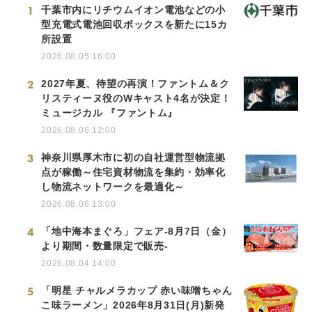
1
千葉市内にリチウムイオン電池などの小
型充電式電池回収ボックスを新たに15カ
所設置
2026.08.05 16:00
2
2027年夏、待望の再演！ファントム＆ク
リスティーヌ役のWキャスト4名が決定！
ミュージカル 『ファントム』
2026.08.06 12:00
3
神奈川県厚木市に初の自社運営型物流拠
点が稼働～住宅資材物流を集約・効率化
し物流ネットワークを最適化～
2026.08.06 13:00
4
「地中海本まぐろ」フェア-8月7日（金）
より期間・数量限定で販売-
2026.08.04 14:00
5
「明星 チャルメラカップ 赤い味噌ちゃん
こ味ラーメン」2026年8月31日(月)新発