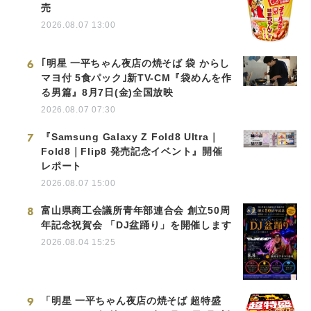
売
2026.08.07 13:00
6
｢明星 一平ちゃん夜店の焼そば 袋 からし
マヨ付 5食パック｣新TV-CM『袋めんを作
る男篇』8月7日(金)全国放映
2026.08.07 07:30
7
『Samsung Galaxy Z Fold8 Ultra｜
Fold8｜Flip8 発売記念イベント』開催
レポート
2026.08.07 15:00
8
富山県商工会議所青年部連合会 創立50周
年記念祝賀会 「DJ盆踊り」を開催します
2026.08.04 15:25
9
「明星 一平ちゃん夜店の焼そば 超特盛