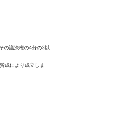
その議決権の4分の3以
の賛成により成立しま