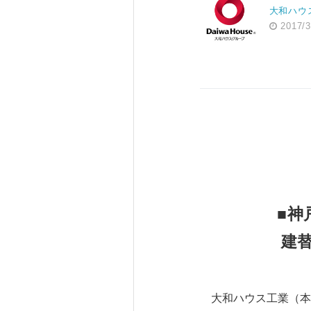
大和ハウ
2017/3
■神
建
大和ハウス工業（本