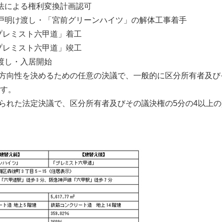
法による権利変換計画認可
戸明け渡し・「宮前グリーンハイツ」の解体工事着手
プレミスト六甲道」着工
プレミスト六甲道」竣工
渡し・入居開始
の方向性を決めるための任意の決議で、一般的に区分所有者及び
す。
められた法定決議で、区分所有者及びその議決権の5分の4以上
Japanese