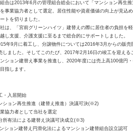
合は2013年6月の管理組合総会において「マンション再生
を事業協力者として選定。居住性能や資産価値の向上が見込め
ートを切りました。
社は、「宮前グリーンハイツ」建替えの際に居住者の負担を軽
越し支援、介護支援に至るまで総合的にサポートしました。
15年9月に着工し、分譲物件については2016年3月からの販
売しました。そしてこのたび、2017年2月16日の竣工を迎え
ション建替え事業を推進し、2020年度には売上高100億円・
目指します。
工・入居開始
ション再生推進（建替え推進）決議可決(※2)
として当社を選定
所有法による建替え決議可決成立(※3)
ンション建替え円滑化法によるマンション建替組合設立認可