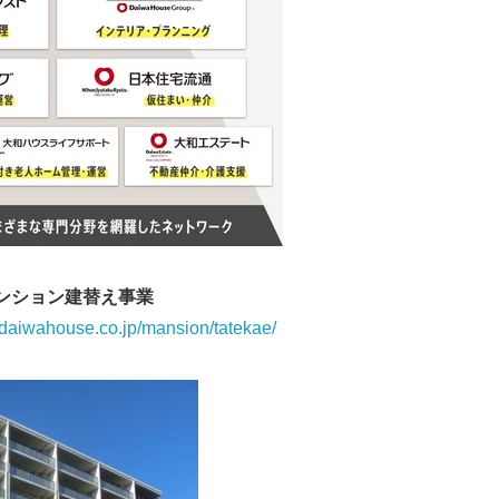
ンション建替え事業
.daiwahouse.co.jp/mansion/tatekae/