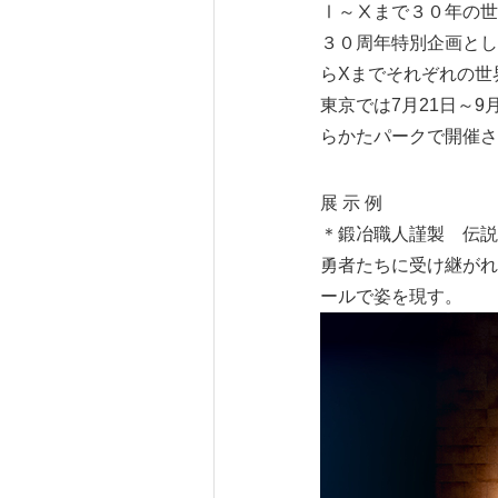
Ⅰ～Ⅹまで３０年の世
３０周年特別企画とし
らXまでそれぞれの世
東京では7月21日～9
らかたパークで開催さ
展 示 例
＊鍛冶職人謹製 伝説
勇者たちに受け継がれ
ールで姿を現す。