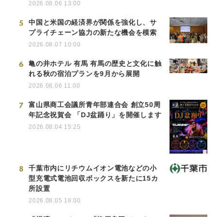
2026.08.06 13:00
5
中国と米国の経済界が関係を強化し、サ
プライチェーン協力の新たな機会を模索
2026.08.07 10:00
6
亀の井ホテル 有馬 有馬の歴史と文化に触
れる秋の宿泊プランを9月から展開
2026.08.06 11:00
7
富山県商工会議所青年部連合会 創立50周
年記念祝賀会 「DJ盆踊り」を開催します
2026.08.04 15:25
8
千葉市内にリチウムイオン電池などの小
型充電式電池回収ボックスを新たに15カ
所設置
2026.08.05 16:00