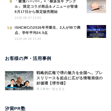
9
「横濱ハーバー」×「柳原良平 アンク
ル」 限定コラボ商品＆メニューが登場
8月17日から限定販売開始
2026.08.07 13:00
10
ISHCMCの2026年卒業生、2人がIBで満
点、学年平均34.5点
2026.08.06 15:40
お客様の声・活用事例
戦略的広報で堺の魅力を全国へ。プレ
スリリースを起点に広がる情報発信の
好循環【堺市様】
導入事例一覧を見る
汐留PR塾