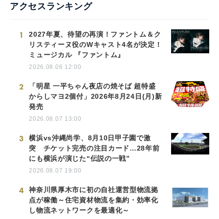
アクセスランキング
1
2027年夏、待望の再演！ファントム＆ク
リスティーヌ役のWキャスト4名が決定！
ミュージカル 『ファントム』
2026.08.06 12:00
2
「明星 一平ちゃん夜店の焼そば 超特盛
からしマヨ2個付」2026年8月24日(月)新
発売
2026.08.07 13:00
3
横浜vs沖縄尚学、8月10日甲子園で激
突 チケット完売の注目カード…28年前
にも横浜が演じた“伝説の一戦”
2026.08.07 19:00
4
神奈川県厚木市に初の自社運営型物流拠
点が稼働～住宅資材物流を集約・効率化
し物流ネットワークを最適化～