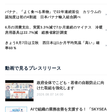
バナナ、「よく食べる果物」で22年連続首位 カリウムの
認知度は初の4割超 日本バナナ輸入組合調べ
6月の消費支出、実質3.3%減で7か月連続のマイナス 冷暖
房用器具は22.7%減 総務省家計調査
きょう8月7日は立秋 西日本は1か月平均気温「高い」確
率60％
動画で見るプレスリリース
政府全体でこども・若者の自殺防止に向
けた取組を強化します
2026.08.07 14:00
AIで組織の業務改善を支援する！ 「SKYSEA