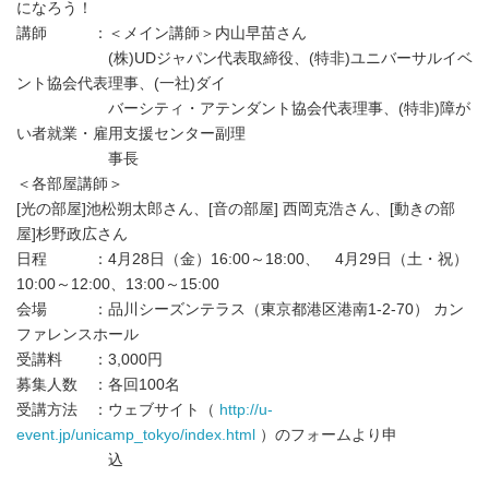
になろう！
講師 ：＜メイン講師＞内山早苗さん
(株)UDジャパン代表取締役、(特非)ユニバーサルイベ
ント協会代表理事、(一社)ダイ
バーシティ・アテンダント協会代表理事、(特非)障が
い者就業・雇用支援センター副理
事長
＜各部屋講師＞
[光の部屋]池松朔太郎さん、[音の部屋] 西岡克浩さん、[動きの部
屋]杉野政広さん
日程 ：4月28日（金）16:00～18:00、 4月29日（土・祝）
10:00～12:00、13:00～15:00
会場 ：品川シーズンテラス（東京都港区港南1-2-70） カン
ファレンスホール
受講料 ：3,000円
募集人数 ：各回100名
受講方法 ：ウェブサイト（
http://u-
event.jp/unicamp_tokyo/index.html
）のフォームより申
込