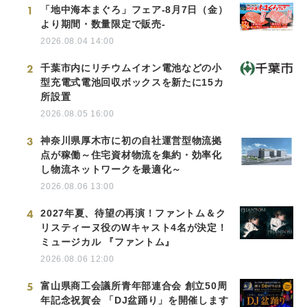
1
「地中海本まぐろ」フェア-8月7日（金）
より期間・数量限定で販売-
2026.08.04 14:00
2
千葉市内にリチウムイオン電池などの小
型充電式電池回収ボックスを新たに15カ
所設置
2026.08.05 16:00
3
神奈川県厚木市に初の自社運営型物流拠
点が稼働～住宅資材物流を集約・効率化
し物流ネットワークを最適化～
2026.08.06 13:00
4
2027年夏、待望の再演！ファントム＆ク
リスティーヌ役のWキャスト4名が決定！
ミュージカル 『ファントム』
2026.08.06 12:00
5
富山県商工会議所青年部連合会 創立50周
年記念祝賀会 「DJ盆踊り」を開催します