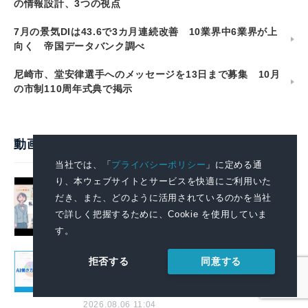
の情報設計、3つの視点
7月の景気DIは43.6で3カ月連続改善 10業界中6業界が上
向く 帝国データバンク調べ
尼崎市、堂安律選手へのメッセージを13日まで募集 10月
の市制110周年式典で掲示
動画で見るプレスリリース
当社では、「
プライバシーポリシー
」に定める通
り、本ウェブサイトとサービスを快適にご利用いた
政府全体でこども・若者の自殺防止に向
だき、また、どのように活用されているのかを当社
けた取組を強化します
で詳しく把握するために、Cookie を使用していま
2026.08.07 14:00
す。
AIで組織の業務改善を支援する！ 「SKYSEA
同意する
拒否する
Client View」の新CM「AI働き方分析レポー
トサービス」篇を公開
2026.08.06 11:04