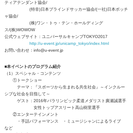
ティアテンダント協会/
(特非)日本ブラインドサッカー協会/(一社)日本ボッチ
ャ協会/
(株)ワン・トゥ・テン・ホールディング
ス/(株)WOWOW
公式ウェブサイト：ユニバーサルキャンプTOKYO2017
http://u-event.jp/unicamp_tokyo/index.html
お問い合わせ：info@u-event.jp
■本イベントのプログラム紹介
（1）スペシャル・コンテンツ
①トークショー
テーマ：『スポーツから生まれる共生社会』～インクルー
シブな社会を目指して～
ゲスト：2016年パラリンピック柔道メダリスト廣瀬誠選手
女性トップアスリート高山樹里選手
②エンターテインメント
・手話パフォーマンス ・ミュージシャンによるライブ
など