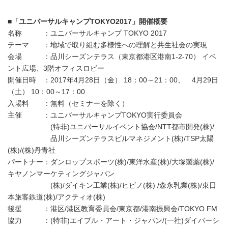
■「ユニバーサルキャンプTOKYO2017」開催概要
名称 ：ユニバーサルキャンプ TOKYO 2017
テーマ ：地域で取り組む多様性への理解と共生社会の実現
会場 ：品川シーズンテラス（東京都港区港南1-2-70） イベ
ント広場、3階オフィスロビー
開催日時 ：2017年4月28日（金） 18：00～21：00、 4月29日
（土） 10：00～17：00
入場料 ：無料（セミナーを除く）
主催 ：ユニバーサルキャンプTOKYO実行委員会
(特非)ユニバーサルイベント協会/NTT都市開発(株)/
品川シーズンテラスビルマネジメント(株)/TSP太陽
(株)/(株)丹青社
パートナー：ダンロップスポーツ(株)/東洋水産(株)/大塚製薬(株)/
キヤノンマーケティングジャパン
(株)/ダイキン工業(株)/ヒビノ(株) /森永乳業(株)/東日
本旅客鉄道(株)/アクティオ(株)
後援 ：港区/港区教育委員会/東京都/港南振興会/TOKYO FM
協力 ：(特非)エイブル・アート・ジャパン/(一社)ダイバーシ