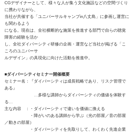
CGデザイナーとして、様々な人が集う文化施設などの空間づくり
に携わりながら、
当社が共催する「ユニバーサルキャンプin八丈島」に参画し運営に
も関わるよう
になる。現在は、全社横断的な施策を推進する部門で自らの聴覚
障害の経験を活か
し、全社ダイバーシティ研修の企画・運営など当社が掲げる「こ
ころのユニバーサ
ルデザイン」の具現化に向けた活動を推進中。
■ダイバーシティセミナー開催概要
セミナー名：『ダイバーシティは成長戦略であり、リスク管理で
ある』
…多様な講師からダイバーシティの価値を体験す
る…
主な内容 ：・ダイバーシティで違いを価値に換える
・障がいのある講師から学ぶ（光の部屋／音の部屋
／動きの部屋）
・ダイバーシティを先取りして、わくわく先進企業