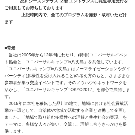
品川シーズンテラス ２階 エントランスに報道専用受付を
ご用意してお待ちしております
上記時間内で、全てのプログラムを撮影・取材いただけ
ます
■背景
当社は2005年から12年間にわたり、(特非)ユニバーサルイベン
ト協会と「ユニバーサルキャンプin八丈島」を共催しています。
「ユニバーサルキャンプin八丈島」はノーマライゼーションやダイ
バーシティ(多様性を受け入れること)の考え方のもと、さまざまな
参加者が集う交流イベントです。そのノウハウやネットワークを
活かし、「ユニバーサルキャンプTOKYO2017」を都心で展開しま
す。
2015年に本社を移転した品川の地で、地域における社会貢献活
動の一環として、自治体や地域で活動する企業と連携して企画し
ました。「地域で取り組む多様性への理解と共生社会の実現」を
テーマに、多様な人々が集い、交流し、理解し合うきっかけを提
供します。