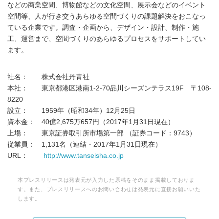
などの商業空間、博物館などの文化空間、展示会などのイベント
空間等、人が行き交うあらゆる空間づくりの課題解決をおこなっ
ている企業です。調査・企画から、デザイン・設計、制作・施
工、運営まで、空間づくりのあらゆるプロセスをサポートしてい
ます。
社名： 株式会社丹青社
本社： 東京都港区港南1-2-70品川シーズンテラス19F 〒108-
8220
設立： 1959年（昭和34年）12月25日
資本金： 40億2,675万657円（2017年1月31日現在）
上場： 東京証券取引所市場第一部 （証券コード：9743）
従業員： 1,131名（連結・2017年1月31日現在）
URL：
http://www.tanseisha.co.jp
Japanese
本プレスリリースは発表元が入力した原稿をそのまま掲載しておりま
す。また、プレスリリースへのお問い合わせは発表元に直接お願いいた
します。