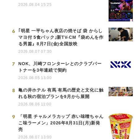
2026.08.04 15:25
6
｢明星 一平ちゃん夜店の焼そば 袋 からし
マヨ付 5食パック｣新TV-CM『袋めんを作
る男篇』8月7日(金)全国放映
2026.08.07 07:30
7
NOK、川崎フロンターレとのクラブパー
トナーを3年連続で契約
2026.08.05 13:00
8
亀の井ホテル 有馬 有馬の歴史と文化に触
れる秋の宿泊プランを9月から展開
2026.08.06 11:00
9
「明星 チャルメラカップ 赤い味噌ちゃん
こ味ラーメン」2026年8月31日(月)新発
売
2026.08.07 13:00