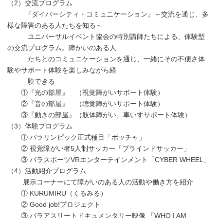
（2）交流プログラム
『ダイバーシティ・コミュニケーション』～交流を通じ、多
様な障害のある人たちを知る～
ユニバーサルイベント協会の特別講師たちによる、体験型
の交流プログラム。障がいのある人
たちとのコミュニケーションを通じ、一緒にその不便さ体
験やサポート体験を楽しみながら経
験できる
①『光の部屋』 （視覚障がいサポート体験）
②『音の部屋』 （聴覚障がいサポート体験）
③『動きの部屋』（肢体障がい、車いすサポート体験）
（3）体験プログラム
① パラリンピック正式種目「ボッチャ」
② 視覚障がい者5人制サッカー「ブラインドサッカー」
③ パラスポーツVRエンターテインメント「CYBER WHEEL」
（4）活動紹介プログラム
展示コーナーにて障がいのある人の活動や働き方を紹介
① KURUMIRU（くるみる）
② Good job!プロジェクト
③ パラアスリートドキュメンタリー映像 「WHO I AM」