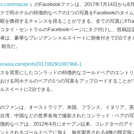
els.com/macao
）のFacebookファンは、2017年7月14日から
クで同ホテルの特徴的なベアの1つの写真をFacebookのタイ
を獲得するチャンスを得ることができる。全ての写真に#Travel
コタイ・セントラルのFacebookページにタグ付けし、投稿
者は、豪華なプレジデンシャルスイートに朝食付きで2泊できる。
）相当だ。
s.prnasia.com/prnh/20170629/1887966-1
スを背景にしたコンラッドの特徴的なゴールドベアのエントリ
おける同ホテルのベアの1つの写真をアップロードすることが
ルスイートに2泊できる。
bookのファンは、オーストラリア、米国、フランス、イタリア、
台湾、中国などの世界各地で撮影されたコンラッド・ベアの写
徴的なベアは、2012年4月にオープン以来、コレクターのア
ントされるゴールドベアに加え、毎年製造される4種の限定版