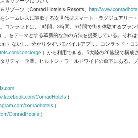
ズ＆リゾーツについて
ツ（Conrad Hotels & Resorts、
http://www.conradhote
をシームレスに謳歌する次世代型スマート・ラグジュアリー・
。コンラッドは、1時間、3時間、5時間で街を体験するプラン
spired）」をテーマとする革新的な旅の方法を提案している。それ
pired.com ）ないし、分かりやすいモバイルアプリ、コンラッド・
tels.com/concierge
）から利用できる。5大陸の26施設で構成
タリティー企業、ヒルトン・ワールドワイドの傘下にある。ブ
els.com
ww.facebook.com/ConradHotels
）
stagram.com/conradhotels
）
er.com/ConradHotels
）