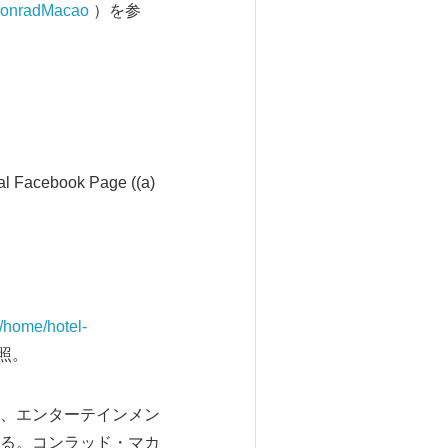
/ConradMacao
）を参
acebook Page ((a)
/home/hotel-
照。
、エンターテインメン
る。コンラッド・マカ