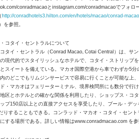
.com/conradmacaoとinstagram.com/conradmacaoでフ
English
（
http://conradhotels3.hilton.com/en/hotels/macao/conrad-macao-
）を参照。
・コタイ・セントラルについて
イ・セントラル（Conrad Macao, Cotai Central）は
の現代的でスタイリッシュなホテルで、コタイ・ストリップを
とスイートを備えている。マカオ国際空港から車でわずか5分
内のどこでもリムジンサービスで容易に行くことが可能な上、
ド・マカオはフェリーターミナル、境界検問所にも数分で行け
地区とホテルとの確かな関係を利用したり、ショップス・コタ
ップ150店以上との直接アクセスを享受したり、プール・デッ
くつろいだりすることもできる。コンラッド・マカオ・コタイ・セン
る場所である。詳しい情報はwww.conradmacao.com を