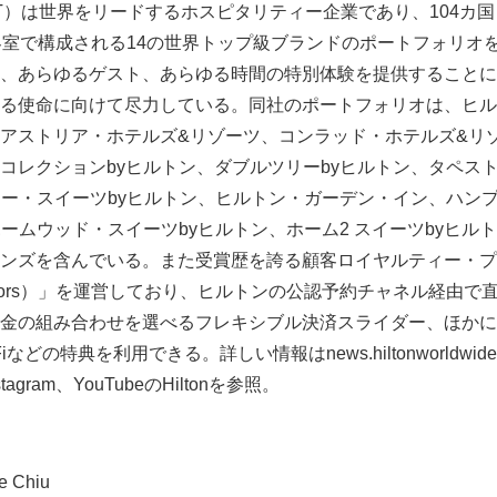
HLT）は世界をリードするホスピタリティー企業であり、104カ国
客室で構成される14の世界トップ級ブランドのポートフォリオ
、あらゆるゲスト、あらゆる時間の特別体験を提供することに
る使命に向けて尽力している。同社のポートフォリオは、ヒル
アストリア・ホテルズ&リゾーツ、コンラッド・ホテルズ&リゾ
コレクションbyヒルトン、ダブルツリーbyヒルトン、タペス
シー・スイーツbyヒルトン、ヒルトン・ガーデン・イン、ハンプ
ホームウッド・スイーツbyヒルトン、ホーム2 スイーツbyヒル
ンズを含んでいる。また受賞歴を誇る顧客ロイヤルティー・プ
 Honors）」を運営しており、ヒルトンの公認予約チャネル経由
金の組み合わせを選べるフレキシブル決済スライダー、ほかに
などの特典を利用できる。詳しい情報はnews.hiltonworldwide.c
Instagram、YouTubeのHiltonを参照。
e Chiu