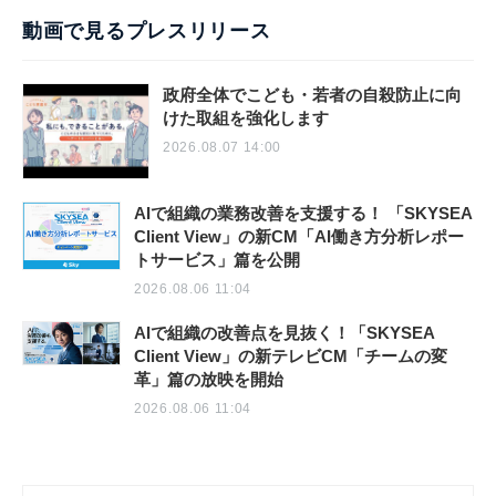
動画で見るプレスリリース
政府全体でこども・若者の自殺防止に向
けた取組を強化します
2026.08.07 14:00
AIで組織の業務改善を支援する！ 「SKYSEA
Client View」の新CM「AI働き方分析レポー
トサービス」篇を公開
2026.08.06 11:04
AIで組織の改善点を見抜く！「SKYSEA
Client View」の新テレビCM「チームの変
革」篇の放映を開始
2026.08.06 11:04