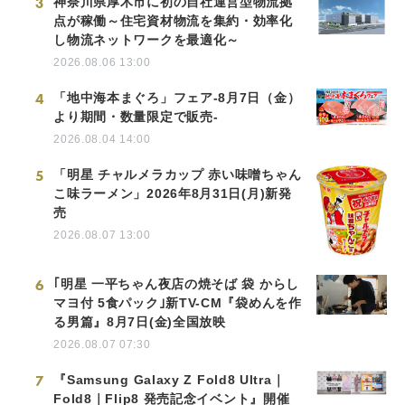
3
神奈川県厚木市に初の自社運営型物流拠
点が稼働～住宅資材物流を集約・効率化
し物流ネットワークを最適化～
2026.08.06 13:00
4
「地中海本まぐろ」フェア-8月7日（金）
より期間・数量限定で販売-
2026.08.04 14:00
5
「明星 チャルメラカップ 赤い味噌ちゃん
こ味ラーメン」2026年8月31日(月)新発
売
2026.08.07 13:00
6
｢明星 一平ちゃん夜店の焼そば 袋 からし
マヨ付 5食パック｣新TV-CM『袋めんを作
る男篇』8月7日(金)全国放映
2026.08.07 07:30
7
『Samsung Galaxy Z Fold8 Ultra｜
Fold8｜Flip8 発売記念イベント』開催