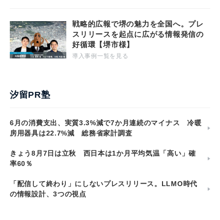
戦略的広報で堺の魅力を全国へ。プレ
スリリースを起点に広がる情報発信の
好循環【堺市様】
導入事例一覧を見る
汐留PR塾
6月の消費支出、実質3.3%減で7か月連続のマイナス 冷暖
房用器具は22.7%減 総務省家計調査
きょう8月7日は立秋 西日本は1か月平均気温「高い」確
率60％
「配信して終わり」にしないプレスリリース。LLMO時代
の情報設計、3つの視点