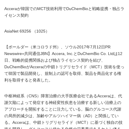
Acceraが韓国でのMCT技術利用でDuChemBioと戦略提携・独占ラ
イセンス契約
AsiaNet 69256 （1025）
【ボールダー（米コロラド州）、ソウル2017年7月12日PR
Newswire=共同通信JBN】Accera, Inc.とDuChemBio Co. Ltdは12
日、戦略的提携関係および独占ライセンス契約を結び、
DuChemBioがAcceraの中鎖トリグリセライド（MCT）技術を使っ
て韓国で製品開発し、規制上の認可を取得、製品を商品化する権
利を取得すると発表した。
中枢神経系（CNS）障害治療の大手医療会社であるAcceraは、代
謝欠陥によって発症する神経変性疾患を治療する新しい治療上の
アプローチを開拓することに注力している。脳のグルコース代謝
の局所的減少は、加齢やアルツハイマー病（AD）と関係してい
る。Acceraは、中鎖トリグリセライド（MCT）に基づく独自の技