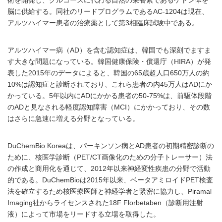
術を開発し、グルコースに代わる自然の栄養素であるケトン体を
脳に供給する。同社のリードプログラムであるAC-1204は現在、
アルツハイマー患者の治療薬として第3相臨床試験中である。
アルツハイマー病（AD）を含む認知症は、韓国でも深刻でますま
す大きな問題になっている。韓国健康保険・償還庁（HIRA）が発
表した2015年のデータによると、韓国の65歳超人口650万人の約
10%は認知症と診断されており、これら患者の内45万人はADにか
かっている。5年以内にADにかかる患者の50-75%は、前駆体段階
のADと見なされる軽度認知障害（MCI）にかかっており、その数
はさらに急速に増える分野となっている。
DuChemBio Koreaは、パーキンソン病とAD患者の初期精密診断の
ために、核医学診断（PET/CT画像化のための分子トレーサー）法
の作成と商用化を通じて、2012年以来神経変性疾患の分野で活動
的である。DuChemBioは2015年以来、ベータアミロイドPET検査
法を確立するため核医療医師と神経学者と緊密に協力し、Piramal
Imaging社からライセンスされた18F Florbetaben（診断用注射
液）によって市場をリードする立場を取得した。