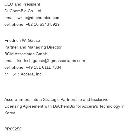
CEO and President
DuChemBio Co. Ltd
email: jwkim@duchembio.com
cell phone: +82 10 5343 8929
Friedrich W. Gause
Partner and Managing Director
BGM Associates GmbH
email: friedrich.gause@bgmassociates.com
cell phone: +49 151 6111 7334
ソース：Accera, Inc.
Accera Enters into a Strategic Partnership and Exclusive
Licensing Agreement with DuChemBio for Accera's Technology in
Korea
PR69256