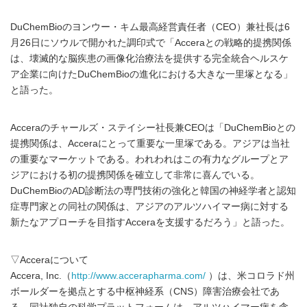
DuChemBioのヨンウー・キム最高経営責任者（CEO）兼社長は6
月26日にソウルで開かれた調印式で「Acceraとの戦略的提携関係
は、壊滅的な脳疾患の画像化治療法を提供する完全統合ヘルスケ
ア企業に向けたDuChemBioの進化における大きな一里塚となる」
と語った。
Acceraのチャールズ・ステイシー社長兼CEOは「DuChemBioとの
提携関係は、Acceraにとって重要な一里塚である。アジアは当社
の重要なマーケットである。われわれはこの有力なグループとア
ジアにおける初の提携関係を確立して非常に喜んでいる。
DuChemBioのAD診断法の専門技術の強化と韓国の神経学者と認知
症専門家との同社の関係は、アジアのアルツハイマー病に対する
新たなアプローチを目指すAcceraを支援するだろう」と語った。
▽Acceraについて
Accera, Inc.（
http://www.accerapharma.com/
）は、米コロラド州
ボールダーを拠点とする中枢神経系（CNS）障害治療会社であ