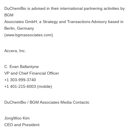
DuChemBio is advised in their international partnering activities by
BGM
English
Associates GmbH, a Strategy and Transactions Advisory based in
Berlin, Germany
(www.bgmassociates.com).
Accera, Inc.
C. Evan Ballantyne
VP and Chief Financial Officer
+1 303-999-3740
+1 401-215-6003 (mobile)
DuChemBio / BGM Associates Media Contacts:
JongWoo Kim
CEO and President