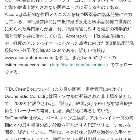
る。同社独自の科学プラットフォームは、アルツハイマー病を含
む脳の健康上満たされない医療ニーズに応えるものである。
Acceraは革新的な作用メカニズムを持つ医薬品の臨床開発に注力
している。同社経営陣には中枢神経系疾患と医薬品開発で世界的
に知られた専門家らが含まれ、神経障害に対する最新の科学的知
識と理解を共に活かしている。Acceraのリード医薬品候補は、
中・軽度のアルツハイマーにかかった患者に向けた第3相臨床開発
段階の小分子化合物AC-1204である。詳しい情報は
www.accerapharma.com を参照。またTwitterのサイトの
twitter.com/accerainc （
http://twitter.com/accerainc
）でフォロー
できる。
▽DuChemBioについて（より良い医療・患者管理に向けて）
DuChemBio Co. Ltdは韓国・ソウルに登録された非上場企業とし
て、2002年に設立された。同社は、韓国おけるPET放射線医療技
術とトレーサーの開発、供給、商品化に専念している。
DuChemBioはがん、パーキンソン症候群、アルツハイマー病の初
期的かつ最も精度の高い診断を可能とするPETソリューションを
開発、販売している。同社は、その技術と製品を海外で入手でき
るようにするとともに、韓国における同社製品ポートフォリオを