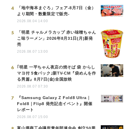
4
「地中海本まぐろ」フェア-8月7日（金）
より期間・数量限定で販売-
2026.08.04 14:00
5
「明星 チャルメラカップ 赤い味噌ちゃん
こ味ラーメン」2026年8月31日(月)新発
売
2026.08.07 13:00
6
｢明星 一平ちゃん夜店の焼そば 袋 からし
マヨ付 5食パック｣新TV-CM『袋めんを作
る男篇』8月7日(金)全国放映
2026.08.07 07:30
7
『Samsung Galaxy Z Fold8 Ultra｜
Fold8｜Flip8 発売記念イベント』開催
レポート
2026.08.07 15:00
8
富山県商工会議所青年部連合会 創立50周