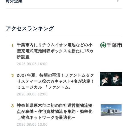
海外企業
アクセスランキング
1
千葉市内にリチウムイオン電池などの小
型充電式電池回収ボックスを新たに15カ
所設置
2026.08.05 16:00
2
2027年夏、待望の再演！ファントム＆ク
リスティーヌ役のWキャスト4名が決定！
ミュージカル 『ファントム』
2026.08.06 12:00
3
神奈川県厚木市に初の自社運営型物流拠
点が稼働～住宅資材物流を集約・効率化
し物流ネットワークを最適化～
2026.08.06 13:00