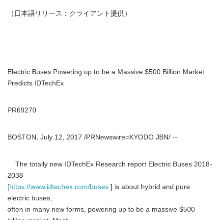
（日本語リリース：クライアント提供）
Electric Buses Powering up to be a Massive $500 Billion Market
Predicts IDTechEx
PR69270
BOSTON, July 12, 2017 /PRNewswire=KYODO JBN/ --
The totally new IDTechEx Research report Electric Buses 2018-
2038
[
https://www.idtechex.com/buses
] is about hybrid and pure
electric buses,
often in many new forms, powering up to be a massive $500