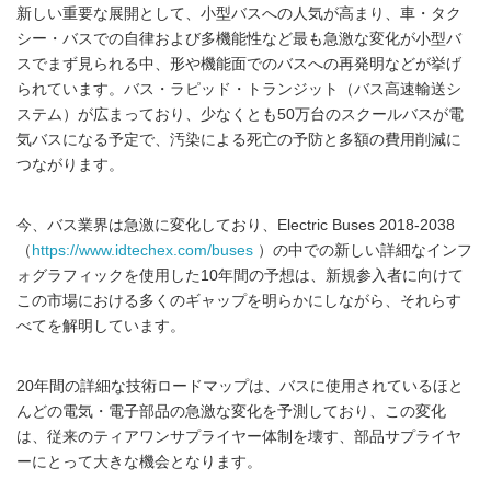
新しい重要な展開として、小型バスへの人気が高まり、車・タク
シー・バスでの自律および多機能性など最も急激な変化が小型バ
スでまず見られる中、形や機能面でのバスへの再発明などが挙げ
られています。バス・ラピッド・トランジット（バス高速輸送シ
ステム）が広まっており、少なくとも50万台のスクールバスが電
気バスになる予定で、汚染による死亡の予防と多額の費用削減に
つながります。
今、バス業界は急激に変化しており、Electric Buses 2018-2038
（
https://www.idtechex.com/buses
）の中での新しい詳細なインフ
ォグラフィックを使用した10年間の予想は、新規参入者に向けて
この市場における多くのギャップを明らかにしながら、それらす
べてを解明しています。
20年間の詳細な技術ロードマップは、バスに使用されているほと
んどの電気・電子部品の急激な変化を予測しており、この変化
は、従来のティアワンサプライヤー体制を壊す、部品サプライヤ
ーにとって大きな機会となります。