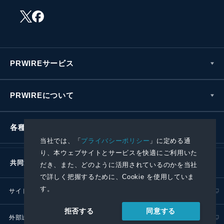
PRWIREサービス
PRWIREについて
各種お問い合わせ
当社では、「
プライバシーポリシー
」に定める通
り、本ウェブサイトとサービスを快適にご利用いた
共同通信社グループ
だき、また、どのように活用されているのかを当社
で詳しく把握するために、Cookie を使用していま
す。
サイトポリシー
プライバシーポリシー
同意する
拒否する
外部送信ポリシー
プレスリリース取扱基準