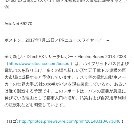
IDTechExは電気バスが五千億ドル規模の巨大市場に成長すると予
測
AsiaNet 69270
ボストン、2017年7月12日／PRニュースワイヤー／ --
全く新しいIDTechEXリサーチレポートElectric Buses 2018-2038
（
https://www.idtechex.com/buses
）は、ハイブリッドバスおよび
電気バスを取り上げ、多くの場合新しい形で五千億ドル規模の巨
大市場に成長すると予測しています。テスラ等の電気自動車メー
カーの世界大手15社の大半がバスを現在製造しているか、あるい
は近く製造する予定です。このレポートは、バスの需要が急激に
伸びている理由として都市人口の増加、汚染および自家用車利用
の法規制などを調査しています。
(ロゴ:
http://photos.prnewswire.com/prnh/20140310/673848
)