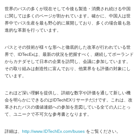
世界のバスの多くが現在そして今後も製造・消費され続ける中国
に関しては多くのページが割かれています。確かに、中国人は世
界中でバス生産を最も野心的に展開しており、多くの場合最も急
進的な革新を行っています。
バスとその技術が様々な形へと徹底的した改革が行われている世
界で、IDTecExは、最新の状況を把握すべく、継続してポーランド
からカナダそして日本の企業を訪問し、会議に参加しています。
その取り組みは創造性に富んでおり、他業界をも評価の対象にし
ています。
これほど深い理解を提供し、詳細な数字や評価を通して新しい機
会を明らかにできるのはIDTechEXリサーチだけです。これは、改
革されたバスの価値連鎖への参加を意図している全ての人にとっ
て、ユニークで不可欠な参考書となります。
詳細は、
http://www.IDTechEx.com/buses
をご覧ください。