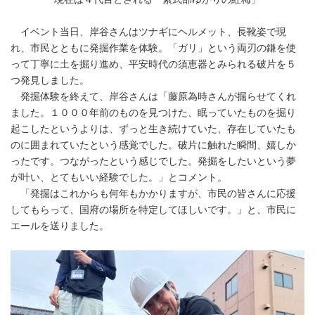
イベント当日、岸谷さんはツナギにヘルメット、長靴姿で現
れ、市民とともに発掘作業を体験。「ガリ」という両刃の鎌を使
って丁寧に土を掘り進め、平安時代の須恵器とみられる破片を５
つ発見しました。
発掘体験を終えて、岸谷さんは「藤原為時さんが掘らせてくれ
ました。１０００年前のものを見つけた、眠っていたものを掘り
起こしたというよりは、ずっと生き続けていた、存在していたも
のに囲まれていたという感覚でした。破片に触れた瞬間、嬉しか
ったです。つながったという感じでした。発掘をしたいという夢
が叶い、とてもいい経験でした。」とコメント。
「発掘はこれからも何年もかかりますが、市民の皆さんに応援
してもらって、国府の場所を特定してほしいです。」と、市民に
エールを送りました。