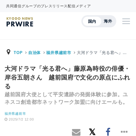
共同通信グループのプレスリリース配信メディア
KYODO NEWS
海外
国内
PRWIRE
TOP
自治体
福井県越前市
大河ドラマ「光る君へ」…
大河ドラマ「光る君へ」藤原為時役の俳優・
岸谷五朗さん 越前国府で文化の原点にふれ
る
越前国府大使として平安遺跡の発掘体験に参加。ユ
ネスコ創造都市ネットワーク加盟に向けエールも。
福井県越前市
2025/7/2 12:00