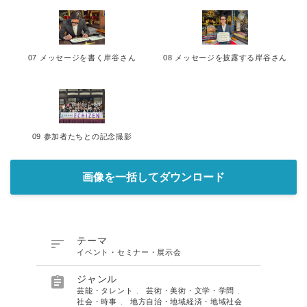
07 メッセージを書く岸谷さん
08 メッセージを披露する岸谷さん
09 参加者たちとの記念撮影
Japanese
画像を一括してダウンロード
English

テーマ
イベント・セミナー・展示会

ジャンル
芸能・タレント
、
芸術・美術・文学・学問
、
社会・時事
、
地方自治・地域経済・地域社会