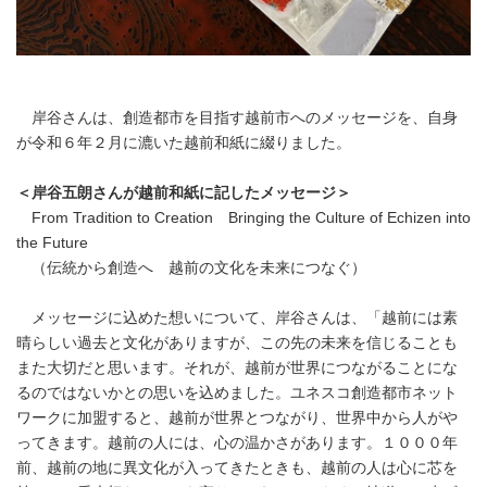
岸谷さんは、創造都市を目指す越前市へのメッセージを、自身
が令和６年２月に漉いた越前和紙に綴りました。
＜岸谷五朗さんが越前和紙に記したメッセージ＞
From Tradition to Creation Bringing the Culture of Echizen into
the Future
（伝統から創造へ 越前の文化を未来につなぐ）
メッセージに込めた想いについて、岸谷さんは、「越前には素
晴らしい過去と文化がありますが、この先の未来を信じることも
また大切だと思います。それが、越前が世界につながることにな
るのではないかとの思いを込めました。ユネスコ創造都市ネット
ワークに加盟すると、越前が世界とつながり、世界中から人がや
ってきます。越前の人には、心の温かさがあります。１０００年
前、越前の地に異文化が入ってきたときも、越前の人は心に芯を