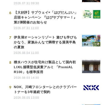
2026.07.31 09:30
6
【大好評】サブウェイ×「はぴだんぶい」
店頭キャンペーン 『はぴサブサマー！』
第2弾開催のお知らせ
2026.07.31 11:00
7
伊良湖オーシャンリゾート 遊びも学びも
かなう、家族みんなで満喫する渥美半島
の夏旅
2026.08.04 11:00
8
積水ハウスが住宅向け製品として国内初
LIXIL循環型低炭素アルミ 「PremiAL
R100」を標準採用
2026.08.03 14:30
9
NOK、川崎フロンターレとのクラブパー
トナーを3年連続で契約
2026.08.05 13:00