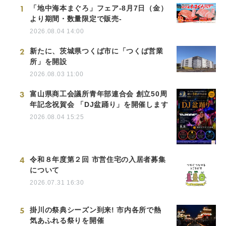
1
「地中海本まぐろ」フェア-8月7日（金）
より期間・数量限定で販売-
2026.08.04 14:00
2
新たに、茨城県つくば市に「つくば営業
所」を開設
2026.08.03 11:00
3
富山県商工会議所青年部連合会 創立50周
年記念祝賀会 「DJ盆踊り」を開催します
2026.08.04 15:25
4
令和８年度第２回 市営住宅の入居者募集
について
2026.07.31 16:30
5
掛川の祭典シーズン到来! 市内各所で熱
気あふれる祭りを開催