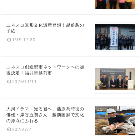
ユネスコ無形文化遺産登録！越前鳥の
子紙
1/19 17:30
ユネスコ創造都市ネットワークへの加
盟決定！福井県越前市
2025/11/11
大河ドラマ「光る君へ」藤原為時役の
俳優・岸谷五朗さん 越前国府で文化
の原点にふれる
2025/7/2