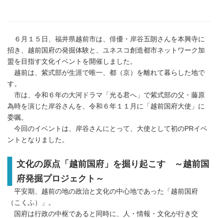
６月１５日、福井県越前市は、俳優・岸谷五朗さんを本興寺に
招き、越前国府の発掘体験と、ユネスコ創造都市ネットワーク加
盟を目指す文化イベントを開催しました。
越前は、紫式部が生涯で唯一、都（京）を離れて暮らした地で
す。
市は、令和６年の大河ドラマ「光る君へ」で紫式部の父・藤原
為時を演じた岸谷さんを、令和６年１１月に「越前国府大使」に
委嘱。
今回のイベントは、岸谷さんにとって、大使として初のPRイベ
ントとなりました。
文化の原点「越前国府」を掘り起こす ～越前国
府発掘プロジェクト～
平安期、越前の地の政治と文化の中心地であった「越前国府
（こくふ）」。
国府は行政の中枢であると同時に、人・情報・文化が行き交