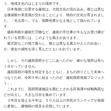
う、地域文化のはじまりの場所です。
日本海側に位置する越前は、大陸文化が流れ込み、都とは異な
る価値観や美意識が交わることにより、独自の文化が育まれまし
た。「光る君へ」でも、国際色豊かな土地として描かれていま
す。
越前和紙や越前打刃物など、越前の手仕事が今もなお受け継が
れている背景には、このような風土があります。
紫式部もこの地で暮らし、都とは異なる風土や人との出会い
が、彼女の感性を深く育んだともいわれています。
しかし、その越前国府がどこにあったのか、確かな場所は長ら
く分かっていません。
越前国府の場所を特定するとともに、まちの誇りとして未来へ
つなぐため、令和５年に始まったのが「越前国府発掘プロジェク
ト」。
これまでに、国府関連施設を囲むとされる区画溝や緑釉陶器な
どが出土し、大きな注目を集めています。
３年目を迎える今年は、５０人以上の市民ボランティアが発掘
に参加し、建物跡の発見を目指しています。