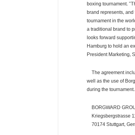
boxing tournament. "Th
brand represents, and
tournament in the worl
a traditional brand to
looks forward supporti
Hamburg to hold an ex
President Marketing, 
The agreement includes
well as the use of Bo
during the tournament.
BORGWARD GROU
Kriegsbergstrasse 1
70174 Stuttgart, Ge