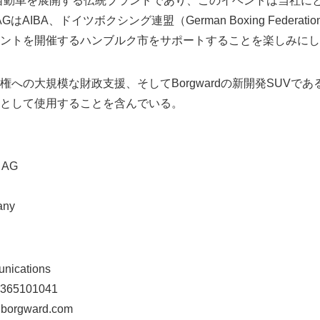
世代の自動車を展開する伝統ブランドであり、このイベントは当社
up AGはAIBA、ドイツボクシング連盟（German Boxing Feder
ントを開催するハンブルク市をサポートすることを楽しみにし
への大規模な財政支援、そしてBorgwardの新開発SUVである
として使用することを含んでいる。
 AG
any
nications
1-365101041
@borgward.com