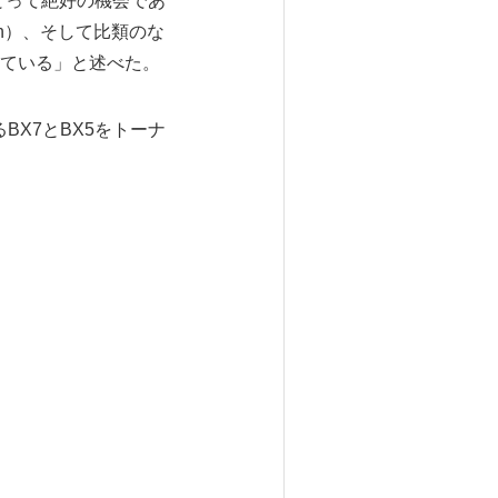
にとって絶好の機会であ
ation）、そして比類のな
ている」と述べた。
BX7とBX5をトーナ