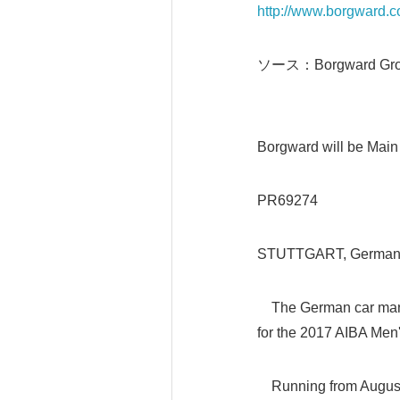
http://www.borgward.
ソース：Borgward Gro
Borgward will be Main
PR69274
STUTTGART, Germany,
The German car manuf
for the 2017 AIBA Me
Running from August 2