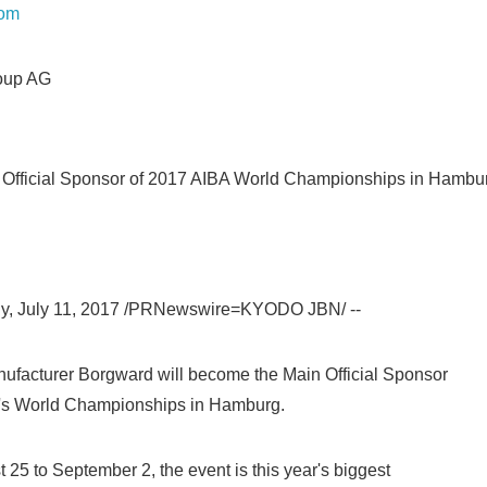
com
up AG
 Official Sponsor of 2017 AIBA World Championships in Hambu
 July 11, 2017 /PRNewswire=KYODO JBN/ --
acturer Borgward will become the Main Official Sponsor
n's World Championships in Hamburg.
5 to September 2, the event is this year's biggest