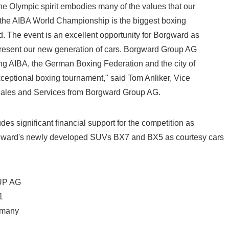
e Olympic spirit embodies many of the values that our
 the AIBA World Championship is the biggest boxing
Japanese
d. The event is an excellent opportunity for Borgward as
 present our new generation of cars. Borgward Group AG
ng AIBA, the German Boxing Federation and the city of
ceptional boxing tournament," said Tom Anliker, Vice
Sales and Services from Borgward Group AG.
English
 significant financial support for the competition as
rgward's newly developed SUVs BX7 and BX5 as courtesy cars
P AG
1
rmany