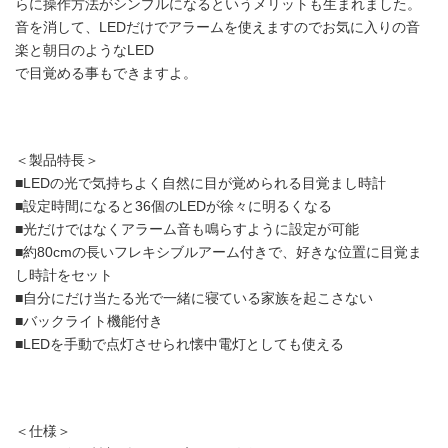
らに操作方法がシンプルになるというメリットも生まれました。
音を消して、LEDだけでアラームを使えますのでお気に入りの音
楽と朝日のようなLED
で目覚める事もできますよ。
＜製品特長＞
■LEDの光で気持ちよく自然に目が覚められる目覚まし時計
■設定時間になると36個のLEDが徐々に明るくなる
■光だけではなくアラーム音も鳴らすように設定が可能
■約80cmの長いフレキシブルアーム付きで、好きな位置に目覚ま
し時計をセット
■自分にだけ当たる光で一緒に寝ている家族を起こさない
■バックライト機能付き
■LEDを手動で点灯させられ懐中電灯としても使える
＜仕様＞