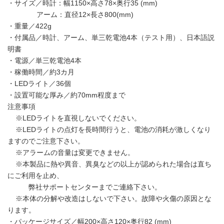
・サイズ／時計：幅1150×高さ78×奥行35 (mm)
アーム：直径12×長さ800(mm)
・重量／422g
・付属品／時計、アーム、単三乾電池4本（テスト用）、日本語説
明書
・電源／単三乾電池4本
・稼働時間／約3カ月
・LEDライト／36個
・設置可能な厚み／約70mm程度まで
注意事項
※LEDライトを直視しないでください。
※LEDライトの点灯を長時間行うと、電池の消耗が激しくなり
ますのでご注意下さい。
※アラームの音量は変更できません。
※本製品に熱や異音、異臭などの以上が認められた場合は直ち
にご利用を止め、
弊社サポートセンターまでご連絡下さい。
※本体の分解や改造はしないで下さい。故障や火傷の原因とな
ります。
・パッケージサイズ／幅200×高さ120×奥行82 (mm)