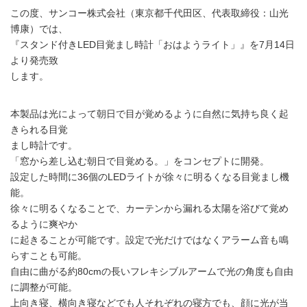
この度、サンコー株式会社（東京都千代田区、代表取締役：山光
博康）では、
『スタンド付きLED目覚まし時計「おはようライト」』を7月14日
より発売致
します。
本製品は光によって朝日で目が覚めるように自然に気持ち良く起
きられる目覚
まし時計です。
「窓から差し込む朝日で目覚める。」をコンセプトに開発。
設定した時間に36個のLEDライトが徐々に明るくなる目覚まし機
能。
徐々に明るくなることで、カーテンから漏れる太陽を浴びて覚め
るように爽やか
に起きることが可能です。設定で光だけではなくアラーム音も鳴
らすことも可能。
自由に曲がる約80cmの長いフレキシブルアームで光の角度も自由
に調整が可能。
上向き寝、横向き寝などでも人それぞれの寝方でも、顔に光が当