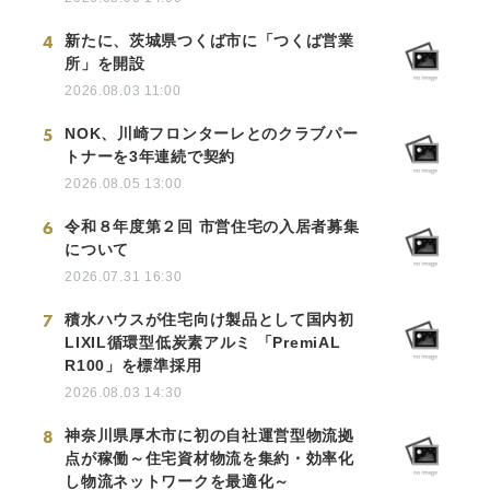
4
新たに、茨城県つくば市に「つくば営業
所」を開設
2026.08.03 11:00
5
NOK、川崎フロンターレとのクラブパー
トナーを3年連続で契約
2026.08.05 13:00
6
令和８年度第２回 市営住宅の入居者募集
について
2026.07.31 16:30
7
積水ハウスが住宅向け製品として国内初
LIXIL循環型低炭素アルミ 「PremiAL
R100」を標準採用
2026.08.03 14:30
8
神奈川県厚木市に初の自社運営型物流拠
点が稼働～住宅資材物流を集約・効率化
し物流ネットワークを最適化～