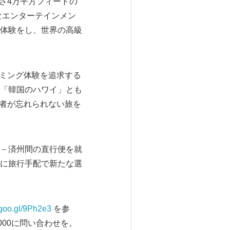
さ4万平方フィートの
なエンターテインメン
体験をし、世界の高級
ーミング体験を追求する
「韓国のハワイ」とも
行者が忘れられない旅を
－済州間の直行便を就
客に旅行手配で新たな選
/goo.gl/9Ph2e3
を参
-1000に問い合わせを。