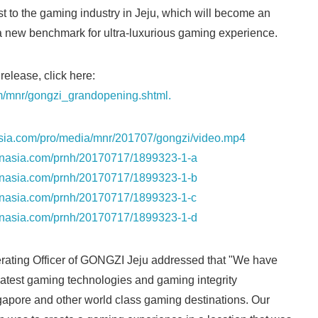
 to the gaming industry in Jeju, which will become an
English
a new benchmark for ultra-luxurious gaming experience.
 release, click here:
m/mnr/gongzi_grandopening.shtml.
rnasia.com/pro/media/mnr/201707/gongzi/video.mp4
prnasia.com/prnh/20170717/1899323-1-a
prnasia.com/prnh/20170717/1899323-1-b
prnasia.com/prnh/20170717/1899323-1-c
prnasia.com/prnh/20170717/1899323-1-d
rating Officer of GONGZI Jeju addressed that "We have
 latest gaming technologies and gaming integrity
gapore and other world class gaming destinations. Our