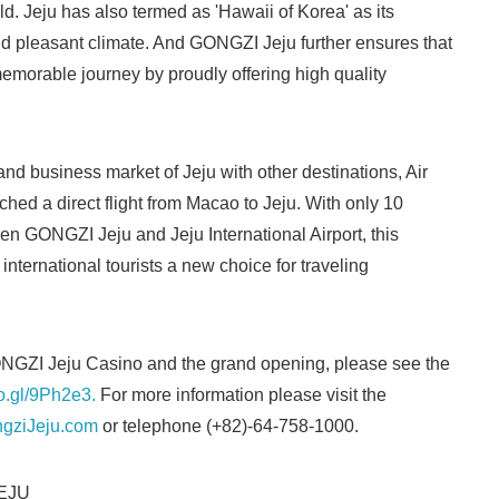
ld. Jeju has also termed as 'Hawaii of Korea' as its
d pleasant climate. And GONGZI Jeju further ensures that
memorable journey by proudly offering high quality
and business market of Jeju with other destinations, Air
ed a direct flight from Macao to Jeju. With only 10
n GONGZI Jeju and Jeju International Airport, this
 international tourists a new choice for traveling
NGZI Jeju Casino and the grand opening, please see the
oo.gl/9Ph2e3.
For more information please visit the
ngziJeju.com
or telephone (+82)-64-758-1000.
EJU