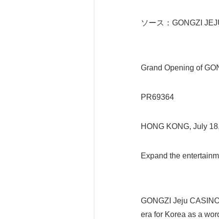
ソース：GONGZI JEJ
Grand Opening of GO
PR69364
HONG KONG, July 18
Expand the entertainme
GONGZI Jeju CASINO ha
era for Korea as a wor