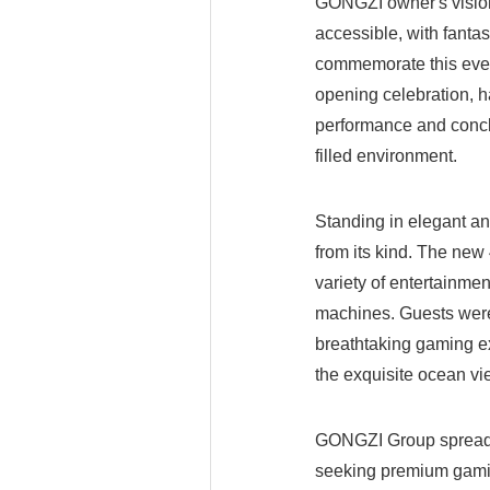
GONGZI owner's vision
accessible, with fantas
commemorate this even
opening celebration, ha
performance and conclu
filled environment.
Standing in elegant an
from its kind. The ne
variety of entertainme
machines. Guests were e
breathtaking gaming ex
the exquisite ocean vi
GONGZI Group spreads 
seeking premium gamin