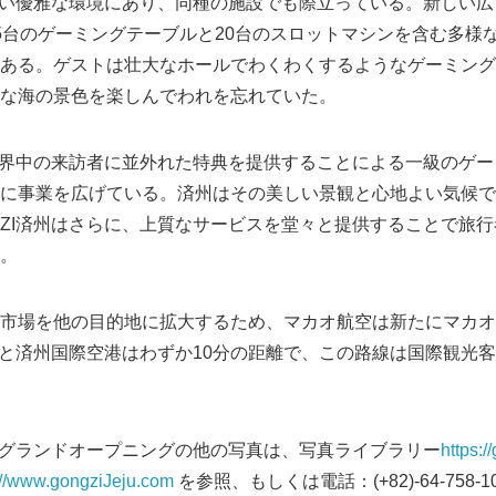
調高い優雅な環境にあり、同種の施設でも際立っている。新しい広
5台のゲーミングテーブルと20台のスロットマシンを含む多様
ある。ゲストは壮大なホールでわくわくするようなゲーミング
な海の景色を楽しんでわれを忘れていた。
は世界中の来訪者に並外れた特典を提供することによる一級のゲ
に事業を広げている。済州はその美しい景観と心地よい気候で
GZI済州はさらに、上質なサービスを堂々と提供することで旅
。
市場を他の目的地に拡大するため、マカオ航空は新たにマカオ
済州と済州国際空港はわずか10分の距離で、この路線は国際観光
ノとグランドオープニングの他の写真は、写真ライブラリー
https:/
://www.gongziJeju.com
を参照、もしくは電話：(+82)-64-758