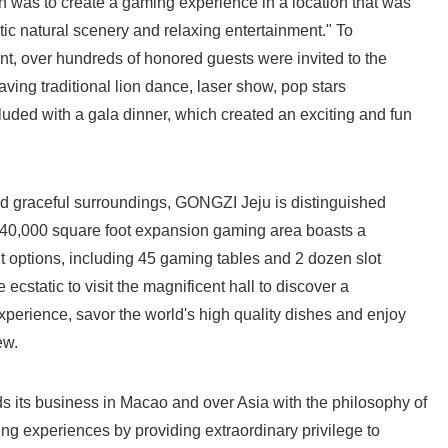
 was to create a gaming experience in a location that was
tic natural scenery and relaxing entertainment." To
t, over hundreds of honored guests were invited to the
ving traditional lion dance, laser show, pop stars
ded with a gala dinner, which created an exciting and fun
d graceful surroundings, GONGZI Jeju is distinguished
w 40,000 square foot expansion gaming area boasts a
nt options, including 45 gaming tables and 2 dozen slot
cstatic to visit the magnificent hall to discover a
perience, savor the world's high quality dishes and enjoy
ew.
its business in Macao and over Asia with the philosophy of
g experiences by providing extraordinary privilege to