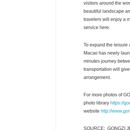
visitors around the wor
beautiful landscape an
travelers will enjoy a 
service here.
To expand the leisure 
Macao has newly launch
minutes journey betwee
transportation will give
arrangement.
For more photos of GO
photo library
https://g
website
http://www.go
SOURCE: GONGZI J