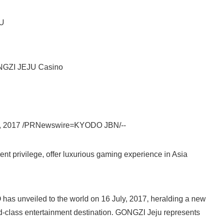
U
NGZI JEJU Casino
, 2017 /PRNewswire=KYODO JBN/--
Japanese
nt privilege, offer luxurious gaming experience in Asia
s unveiled to the world on 16 July, 2017, heralding a new
d-class entertainment destination. GONGZI Jeju represents