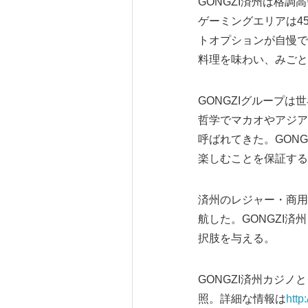
GONGZI済州は格
ゲーミングエリアは4
トオプションが自慢で
料理を味わい、みごと
GONGZIグループ
哲学でマカオやアジア
呼ばれてきた。GON
楽しむことを保証する
済州のレジャー・商用
航した。GONGZI
択肢を与える。
GONGZI済州カジ
照。詳細な情報は
http