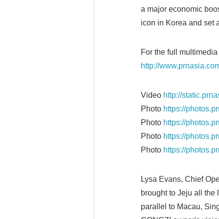
a major economic boost
icon in Korea and set 
For the full multimedia
http://www.prnasia.co
Video
http://static.p
Photo
https://photos.
Photo
https://photos.
Photo
https://photos.
Photo
https://photos.
Lysa Evans, Chief Ope
brought to Jeju all the
parallel to Macau, Sin