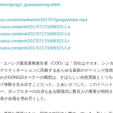
m/mnr/gongzi_grandopening.shtml.
rnasia.com/pro/media/mnr/201707/gongzi/video.mp4
prnasia.com/prnh/20170717/1899323-1-a
prnasia.com/prnh/20170717/1899323-1-b
prnasia.com/prnh/20170717/1899323-1-c
prnasia.com/prnh/20170717/1899323-1-d
イザ・エバンズ最高業務責任者（COO）は「当社はマカオ、シン
デスティネーションに匹敵するあらゆる最新のゲーミング技術
わがGONGZIオーナーの構想は、すばらしい自然景観とくつ
グ体験を生み出すことだった」とあいさつした。このイベント
ー、ポップスターの出演もある開場式に数百人の賓客が招待さ
喜が会場を埋め尽くした。