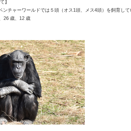
て】
ベンチャーワールドでは５頭（オス1頭、メス4頭）を飼育し
、26 歳、12 歳