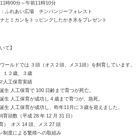
1時00分～午前11時10分
広場 チンパンジーフォレスト
をトッピングしたかき氷をプレゼント
いて】
ワールドでは ３頭（オス２頭、メス1頭）を飼育しています。
ス １２歳、３歳
グマ人工保育実績
Japanese
」誕生 人工保育で 100 日齢まで育つが死亡。
ス」誕生 人工保育が成功し 4 歳まで育つが、急死。
ス」誕生 人工保育が成功し、昨年11月に３歳を迎えました。
頭数（平成 28 年 12 月 31 日）
育） オス 14 頭、メス 27 頭
ン制度による繁殖への取組み