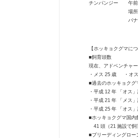
チンパンジー 午前1
場所：ふれあい
バナナとミカン
【ホッキョクグマにつ
■飼育頭数
現在、アドベンチャー
・メス 25 歳 ・オ
■過去のホッキョク
・平成 12 年 「オス
・平成 21 年 「メ
・平成 25 年 「オ
■ホッキョクグマ国内飼育
41 頭（21 施設で飼
■ブリーディングロー