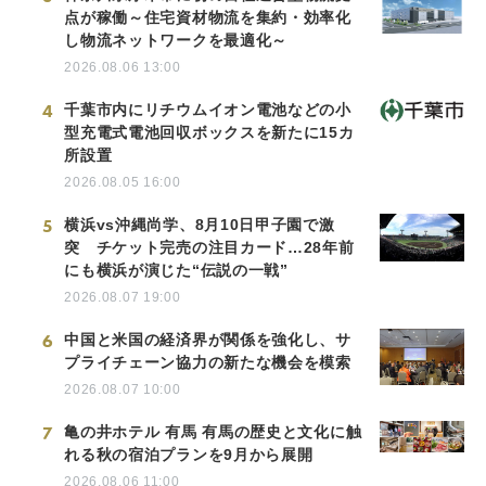
点が稼働～住宅資材物流を集約・効率化
し物流ネットワークを最適化～
2026.08.06 13:00
4
千葉市内にリチウムイオン電池などの小
型充電式電池回収ボックスを新たに15カ
所設置
2026.08.05 16:00
5
横浜vs沖縄尚学、8月10日甲子園で激
突 チケット完売の注目カード…28年前
にも横浜が演じた“伝説の一戦”
2026.08.07 19:00
6
中国と米国の経済界が関係を強化し、サ
プライチェーン協力の新たな機会を模索
2026.08.07 10:00
7
亀の井ホテル 有馬 有馬の歴史と文化に触
れる秋の宿泊プランを9月から展開
2026.08.06 11:00