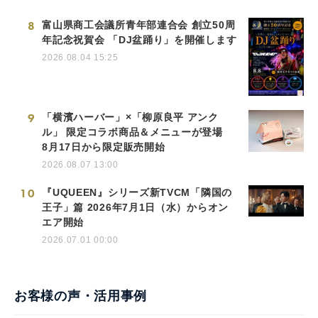
8
富山県商工会議所青年部連合会 創立50周
年記念祝賀会 「DJ盆踊り」を開催します
2026.08.04 15:25
9
「横濱ハーバー」×「柳原良平 アンク
ル」 限定コラボ商品＆メニューが登場
8月17日から限定販売開始
2026.08.07 13:00
10
『UQUEEN』シリーズ新TVCM「隣国の
王子」篇 2026年7月1日（水）からオン
エア開始
2026.07.01 00:00
お客様の声・活用事例