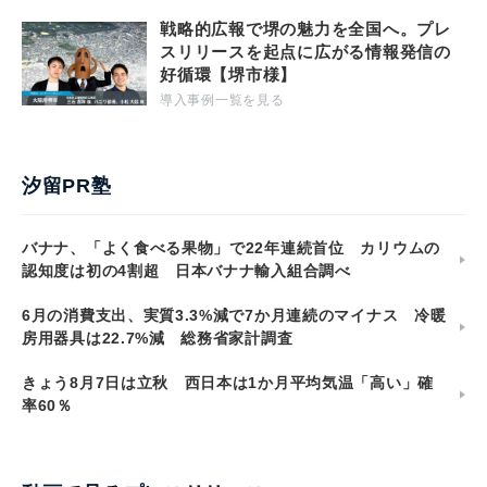
戦略的広報で堺の魅力を全国へ。プレ
スリリースを起点に広がる情報発信の
好循環【堺市様】
導入事例一覧を見る
汐留PR塾
バナナ、「よく食べる果物」で22年連続首位 カリウムの
認知度は初の4割超 日本バナナ輸入組合調べ
6月の消費支出、実質3.3%減で7か月連続のマイナス 冷暖
房用器具は22.7%減 総務省家計調査
きょう8月7日は立秋 西日本は1か月平均気温「高い」確
率60％