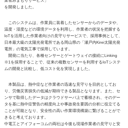
業者みまもりサービス」
を開発しました。
このシステムは、作業員に装着したセンサーからのデータや、
温度・湿度などの環境データを利用し、作業者の状況を把握する
IoTを活用した作業者向けの見守りサービスで、採用事例として、
日本最大級の太陽光発電所である岡山県の「瀬戸内Kirei太陽光発
電所」の電気工事で採用しています。
開発に当たり、各種センサーとゲートウェイの接続にLinking
※1を採用することで、従来の複数センサーを利用するIoTシステ
ムの開発と比較し、低コスト化を実現しました。
本製品は、熱中症など作業者の迅速な見守りを目的としてお
り、労働災害損失の低減が期待できる製品となります。また、セ
ンサで取得したデータはクラウドサーバ上で蓄積され、そのデー
タを基に熱中症警告の精度向上や事故発生要因の分析に役立てる
ことが可能となり、安全性の高い作業環境構築に繋げることがで
きると考えております。
中電工とアイフォーコムの両社は今後も現場作業者の見守りと安