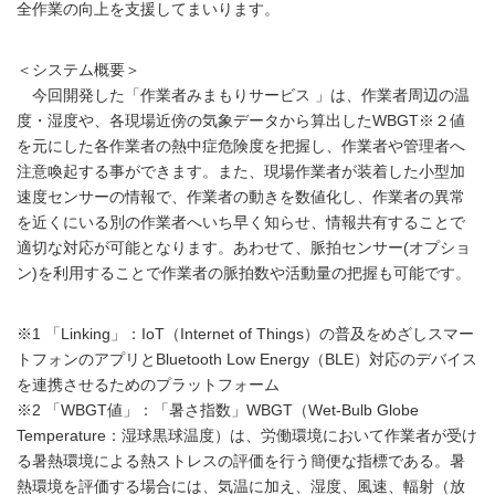
全作業の向上を支援してまいります。
＜システム概要＞
今回開発した「作業者みまもりサービス 」は、作業者周辺の温
度・湿度や、各現場近傍の気象データから算出したWBGT※２値
を元にした各作業者の熱中症危険度を把握し、作業者や管理者へ
注意喚起する事ができます。また、現場作業者が装着した小型加
速度センサーの情報で、作業者の動きを数値化し、作業者の異常
を近くにいる別の作業者へいち早く知らせ、情報共有することで
適切な対応が可能となります。あわせて、脈拍センサー(オプショ
ン)を利用することで作業者の脈拍数や活動量の把握も可能です。
※1 「Linking」：IoT（Internet of Things）の普及をめざしスマー
トフォンのアプリとBluetooth Low Energy（BLE）対応のデバイス
を連携させるためのプラットフォーム
※2 「WBGT値」：「暑さ指数」WBGT（Wet-Bulb Globe
Temperature：湿球黒球温度）は、労働環境において作業者が受け
る暑熱環境による熱ストレスの評価を行う簡便な指標である。暑
熱環境を評価する場合には、気温に加え、湿度、風速、輻射（放