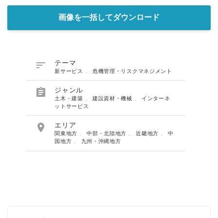
画像を一括してダウンロード

テーマ
新サービス
、
危機管理・リスクマネジメント

ジャンル
土木・建築
、
建設資材・機械
、
インターネ
ットサービス

エリア
関東地方
、
中部・北陸地方
、
近畿地方
、
中
国地方
、
九州・沖縄地方