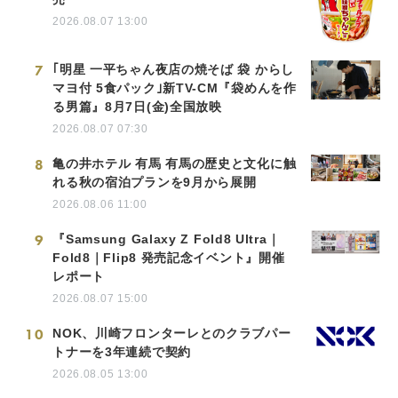
2026.08.07 13:00
7
｢明星 一平ちゃん夜店の焼そば 袋 からし
マヨ付 5食パック｣新TV-CM『袋めんを作
る男篇』8月7日(金)全国放映
2026.08.07 07:30
8
亀の井ホテル 有馬 有馬の歴史と文化に触
れる秋の宿泊プランを9月から展開
2026.08.06 11:00
9
『Samsung Galaxy Z Fold8 Ultra｜
Fold8｜Flip8 発売記念イベント』開催
レポート
2026.08.07 15:00
10
NOK、川崎フロンターレとのクラブパー
トナーを3年連続で契約
2026.08.05 13:00