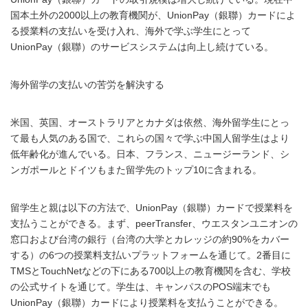
国本土外の2000以上の教育機関が、UnionPay（銀聯）カードによ
る授業料の支払いを受け入れ、海外で学ぶ学生にとって
UnionPay（銀聯）のサービスシステムは向上し続けている。
海外留学の支払いの苦労を解決する
米国、英国、オーストラリアとカナダは依然、海外留学生にとっ
て最も人気のある国で、これらの国々で学ぶ中国人留学生はより
低年齢化が進んでいる。日本、フランス、ニュージーランド、シ
ンガポールとドイツもまた留学先のトップ10に含まれる。
留学生と親は以下の方法で、UnionPay（銀聯）カードで授業料を
支払うことができる。まず、peerTransfer、ウエスタンユニオンの
窓口および台湾の銀行（台湾の大学とカレッジの約90%をカバー
する）の6つの授業料支払いプラットフォームを通じて。2番目に
TMSとTouchNetなどの下にある700以上の教育機関を含む、学校
の公式サイトを通じて。学生は、キャンパスのPOS端末でも
UnionPay（銀聯）カードにより授業料を支払うことができる。