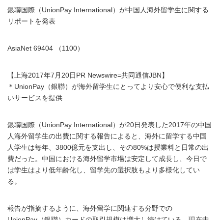
銀聯国際（UnionPay International）が中国人海外留学生に関する
リポートを発表
AsiaNet 69404 （1100）
【上海2017年7月20日PR Newswire=共同通信JBN】
＊UnionPay（銀聯）が海外留学生にとってより安心で便利な支払
いサービスを提供
銀聯国際（UnionPay International）が20日発表した2017年の中国
人海外留学生の出費に関する報告によると、海外に留学する中国
人学生は毎年、3800億元を支出し、その80%は授業料と日常の出
費だった。中国における海外留学市場は安定して成長し、今日で
は学生はより低年齢化し、留学先の選択肢もより多様化してい
る。
報告が指摘するように、海外留学に関連する分野での
UnionPay（銀聯）カードの取引規模は増大し続けている。現在中