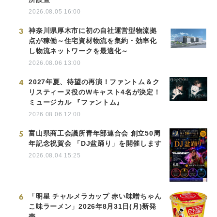
2026.08.05 16:00
3
神奈川県厚木市に初の自社運営型物流拠
点が稼働～住宅資材物流を集約・効率化
し物流ネットワークを最適化～
2026.08.06 13:00
4
2027年夏、待望の再演！ファントム＆ク
リスティーヌ役のWキャスト4名が決定！
ミュージカル 『ファントム』
2026.08.06 12:00
5
富山県商工会議所青年部連合会 創立50周
年記念祝賀会 「DJ盆踊り」を開催します
2026.08.04 15:25
6
「明星 チャルメラカップ 赤い味噌ちゃん
こ味ラーメン」2026年8月31日(月)新発
売