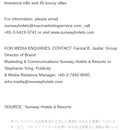
limestone hills and 45 luxury villas.
For information, please email
sunwayhotels@macmarketingservice.com, call
+81-3-5419-3741 or visit www.sunwayhotels.com
FOR MEDIA ENQUIRIES, CONTACT: Farizal B. Jaafar, Group
Director of Brand
Marketing & Communications-Sunway Hotels & Resorts or
Stephanie Yong, Publicity
& Media Relations Manager, +60-3-7492-8000,
srhs.media@sunwayhotels.com
SOURCE: Sunway Hotels & Resorts
本プレスリリースは発表元が入力した原稿をそのまま掲載しておりま
す。また、プレスリリースへのお問い合わせは発表元に直接お願いいた