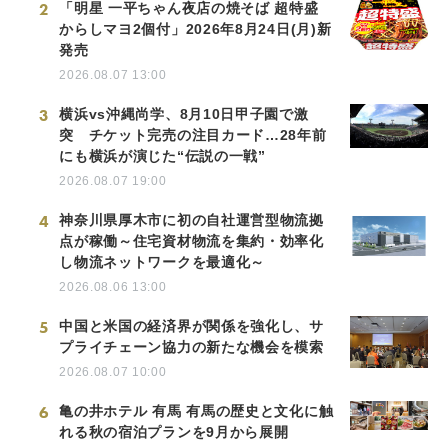
2
「明星 一平ちゃん夜店の焼そば 超特盛
からしマヨ2個付」2026年8月24日(月)新
発売
2026.08.07 13:00
3
横浜vs沖縄尚学、8月10日甲子園で激
突 チケット完売の注目カード…28年前
にも横浜が演じた“伝説の一戦”
2026.08.07 19:00
4
神奈川県厚木市に初の自社運営型物流拠
点が稼働～住宅資材物流を集約・効率化
し物流ネットワークを最適化～
2026.08.06 13:00
5
中国と米国の経済界が関係を強化し、サ
プライチェーン協力の新たな機会を模索
2026.08.07 10:00
6
亀の井ホテル 有馬 有馬の歴史と文化に触
れる秋の宿泊プランを9月から展開