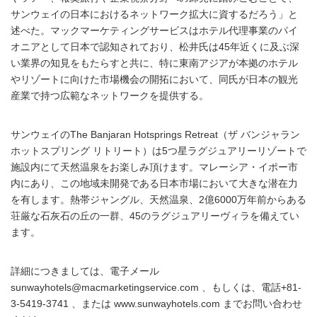
サンウェイの日本におけるネットワーク拡大に資するだろう」と
述べた。マックマーケティングサービスはホテル代理事業のパイ
オニアとして日本で認知されており、松井氏は45年近くに及ぶ深
い業界の知見をもたらすと共に、特に東南アジアが本拠のホテル
やリゾートに向けた市場機会の開拓において、同氏が日本の観光
産業で持つ広範なネットワークを提供する。
サンウェイのThe Banjaran Hotsprings Retreat（ザ バンジャラン
ホットスプリング リトリート）は5つ星ラグジュアリーリゾートで
施設内にて天然温泉をお楽しみ頂けます。マレーシア・イポー市
内にあり、この地域未開発である日本市場において大きな潜在力
を有します。熱帯ジャングル、天然温泉、2億6000万年前からある
荘厳な石灰石の丘の一群、45のラグジュアリーヴィラを備えてい
ます。
詳細につきましては、電子メール
sunwayhotels@macmarketingservice.com 、もしくは、電話+81-
3-5419-3741 、または www.sunwayhotels.com までお問い合わせ