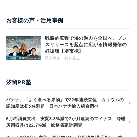
お客様の声・活用事例
戦略的広報で堺の魅力を全国へ。プレ
スリリースを起点に広がる情報発信の
好循環【堺市様】
導入事例一覧を見る
汐留PR塾
バナナ、「よく食べる果物」で22年連続首位 カリウムの
認知度は初の4割超 日本バナナ輸入組合調べ
6月の消費支出、実質3.3%減で7か月連続のマイナス 冷暖
房用器具は22.7%減 総務省家計調査