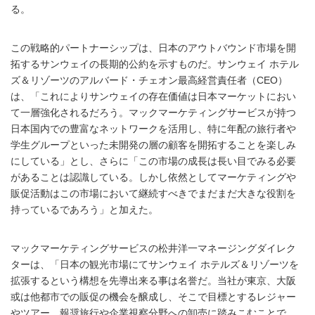
る。
この戦略的パートナーシップは、日本のアウトバウンド市場を開
拓するサンウェイの長期的公約を示すものだ。サンウェイ ホテル
ズ＆リゾーツのアルバード・チェオン最高経営責任者（CEO）
は、「これによりサンウェイの存在価値は日本マーケットにおい
て一層強化されるだろう。マックマーケティングサービスが持つ
日本国内での豊富なネットワークを活用し、特に年配の旅行者や
学生グループといった未開発の層の顧客を開拓することを楽しみ
にしている」とし、さらに「この市場の成長は長い目でみる必要
があることは認識している。しかし依然としてマーケティングや
販促活動はこの市場において継続すべきでまだまだ大きな役割を
持っているであろう」と加えた。
マックマーケティングサービスの松井洋一マネージングダイレク
ターは、「日本の観光市場にてサンウェイ ホテルズ＆リゾーツを
拡張するという構想を先導出来る事は名誉だ。当社が東京、大阪
或は他都市での販促の機会を醸成し、そこで目標とするレジャー
やツアー、報奨旅行や企業視察分野への卸売に踏みこむことで、