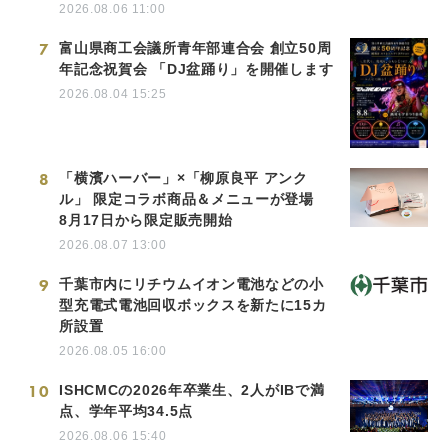
2026.08.06 11:00
7
富山県商工会議所青年部連合会 創立50周
年記念祝賀会 「DJ盆踊り」を開催します
2026.08.04 15:25
8
「横濱ハーバー」×「柳原良平 アンク
ル」 限定コラボ商品＆メニューが登場
8月17日から限定販売開始
2026.08.07 13:00
9
千葉市内にリチウムイオン電池などの小
型充電式電池回収ボックスを新たに15カ
所設置
2026.08.05 16:00
10
ISHCMCの2026年卒業生、2人がIBで満
点、学年平均34.5点
2026.08.06 15:40