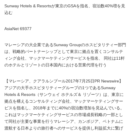
Sunway Hotels & Resortsが東京のGSAを指名、宿泊数40%増を見
込む
AsiaNet 69377
マレーシアの大企業であるSunway Groupのホスピタリティー部門
は、戦略的パートナーシップとして東京に拠点を置くコンサルテ
ィング会社、マックマーケティングサービスを指名、 同社は11軒
のホテルとリゾートの日本国内における営業代理を行う
【マレーシア、クアラルンプール2017年7月25日PR Newswire】
アジアの大手ホスピタリティーグループの1つであるSunway
Hotels & Resorts（サンウェイ ホテルズ＆ リゾーツ）は、東京に
拠点を構えるコンサルティング会社、マックマーケティングサー
ビスを指名し、2018年までに40%の宿泊数増加を見込んでいる。
これはマックマーケティングサービスの市場成長戦略の一部とし
て同社が主要な事業を行うマレーシア、カンボジア、ベトナムに
渡航する日本よりの旅行者へのサービスを提供し利益拡大に繋げ