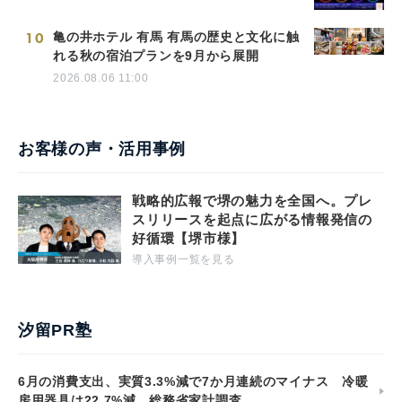
10
亀の井ホテル 有馬 有馬の歴史と文化に触
れる秋の宿泊プランを9月から展開
2026.08.06 11:00
お客様の声・活用事例
戦略的広報で堺の魅力を全国へ。プレ
スリリースを起点に広がる情報発信の
好循環【堺市様】
導入事例一覧を見る
汐留PR塾
6月の消費支出、実質3.3%減で7か月連続のマイナス 冷暖
房用器具は22.7%減 総務省家計調査