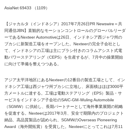
AsiaNet 69433 （1109）
【ジャカルタ（インドネシア）2017年7月26日PR Newswire＝共
同通信JBN】直観的なモーションコントロールのグローバルリーダ
ーであるNexteer Automotiveは26日、インドネシア西ジャワ州の
ブカシに新製造工場をオープンした。Nexteerの完全子会社とし
て、インドネシアの工場は主にブラシ付きのコラムアシスト式電
動パワーステアリング（CEPS）を生産するが、7月中の操業開始
に向けて準備を整えつつある。
アジア太平洋地区にあるNexteerの12番目の製造工場として、イン
ドネシア工場は西ジャワ州ブカシに立地し、床面積はほぼ3000平
方メートルに達する。工場は電動ステアリング（EPS）製品・サ
ービスをインドネシア子会社のSAIC-GM-Wuling Automobile
（SGMW）に供給し、長期パートナーとして海外事業展開の戦略
を促進する。Nexteerは2017年3月、安全で期限内のプロジェクト
納品、高品質製品が認められ、SGMWのOverseas Pioneering
Award（海外開拓賞）を受賞した。Nexteerにとってこれは7月11