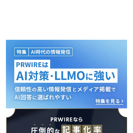
Japanese
English