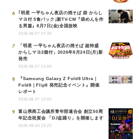
6
｢明星 一平ちゃん夜店の焼そば 袋 からし
マヨ付 5食パック｣新TV-CM『袋めんを作
る男篇』8月7日(金)全国放映
2026.08.07 07:30
7
「明星 一平ちゃん夜店の焼そば 超特盛
からしマヨ2個付」2026年8月24日(月)新
発売
2026.08.07 13:00
8
『Samsung Galaxy Z Fold8 Ultra｜
Fold8｜Flip8 発売記念イベント』開催
レポート
2026.08.07 15:00
9
富山県商工会議所青年部連合会 創立50周
年記念祝賀会 「DJ盆踊り」を開催します
2026.08.04 15:25