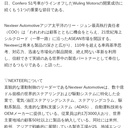
日、Confero S1号車がラインオフしたWuling Motorsの開業成功に
続くもう1つの重要な節目である。
Nexteer Automotiveアジア太平洋のリー・ジュン最高執行責任者
（COO）は「われわれは顧客とともに機会をとらえ、21世紀海上
シルクロード（一帯一路）に沿ったASEAN市場を開設する。
Nexteerは将来も製品の深さと広がり、110年を超える車両基準思
考、対応力、迅速な市場化の製品開発、絶え間ない革新を利用
し、信頼できて実績のある世界中の製造パートナーとして奉仕し
続けるつもりである」と語った。
▽NEXTEERについて
直観的な運動制御のリーダーであるNexteer Automotiveは、数十億
ドル規模の世界的ステアリングおよび駆動システムに特化した企
業で、電気･油圧ステアリングシステム、ステアリングコラム、駆
動系製品、先進的な運転支援システム（ADAS）、自動運転技術を
OEMメーカーに提供している。従業員は約1万3000人おり、世界
主要地域の顧客50社以上に製品を納入している。同社には米州、
欧州、アジアで戦略的に展開している製造工場が25、地域エンジ