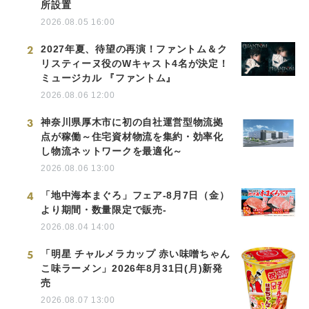
所設置
2026.08.05 16:00
2
2027年夏、待望の再演！ファントム＆ク
リスティーヌ役のWキャスト4名が決定！
ミュージカル 『ファントム』
2026.08.06 12:00
3
神奈川県厚木市に初の自社運営型物流拠
点が稼働～住宅資材物流を集約・効率化
し物流ネットワークを最適化～
2026.08.06 13:00
4
「地中海本まぐろ」フェア-8月7日（金）
より期間・数量限定で販売-
2026.08.04 14:00
5
「明星 チャルメラカップ 赤い味噌ちゃん
こ味ラーメン」2026年8月31日(月)新発
売
2026.08.07 13:00