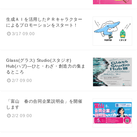
生成ＡＩを活用したＰＲキャラクター
English
によるプロモーションをスタート！
3/17 09:00
Glass(グラス) Studio(スタジオ)
Hub(ハブ)―ひと・わざ・創造力の集ま
るところ
2/7 09:00
「富山 春の合同企業説明会」を開催
します
2/2 09:00