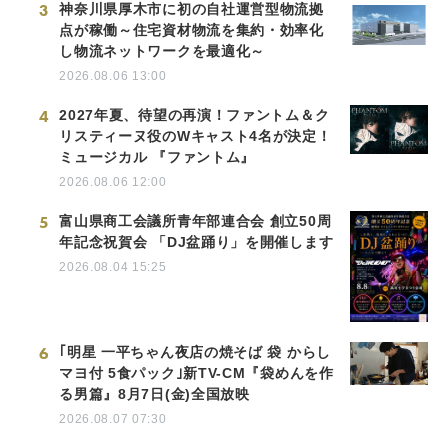
3
神奈川県厚木市に初の自社運営型物流拠
点が稼働～住宅資材物流を集約・効率化
し物流ネットワークを最適化～
2026.08.06 13:00
4
2027年夏、待望の再演！ファントム＆ク
リスティーヌ役のWキャスト4名が決定！
ミュージカル 『ファントム』
2026.08.06 12:00
5
富山県商工会議所青年部連合会 創立50周
年記念祝賀会 「DJ盆踊り」を開催します
2026.08.04 15:25
6
｢明星 一平ちゃん夜店の焼そば 袋 からし
マヨ付 5食パック｣新TV-CM『袋めんを作
る男篇』8月7日(金)全国放映
2026.08.07 07:30