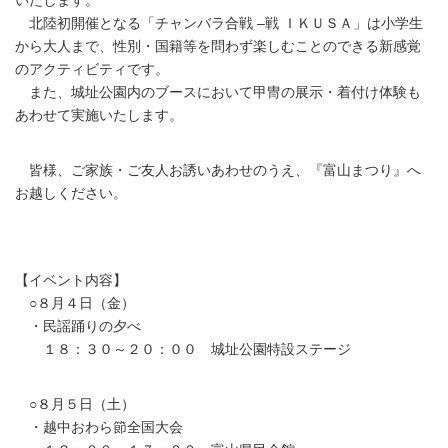
いたします。
北陸初開催となる「チャンバラ合戦 –戦 ＩＫＵＳＡ」は小学生
から大人まで、性別・国籍等を問わず楽しむことのできる新感覚
のアクティビティです。
また、城址公園内のブースにおいて甲冑の展示・着付け体験も
あわせて実施いたします。
皆様、ご家族・ご友人お誘いあわせのうえ、『富山まつり』へ
お越しください。
【イベント内容】
○８月４日（金）
・民謡踊りの夕べ
１８：３０～２０：００ 城址公園特設ステージ
○８月５日（土）
・越中おわら節全国大会