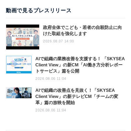
動画で見るプレスリリース
政府全体でこども・若者の自殺防止に向
けた取組を強化します
2026.08.07 14:00
AIで組織の業務改善を支援する！ 「SKYSEA
Client View」の新CM「AI働き方分析レポー
トサービス」篇を公開
2026.08.06 11:04
AIで組織の改善点を見抜く！「SKYSEA
Client View」の新テレビCM「チームの変
革」篇の放映を開始
2026.08.06 11:04