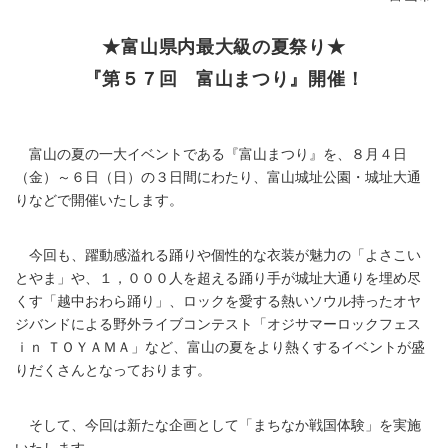
★富山県内最大級の夏祭り★
『第５７回 富山まつり』開催！
富山の夏の一大イベントである『富山まつり』を、８月４日
（金）～６日（日）の３日間にわたり、富山城址公園・城址大通
りなどで開催いたします。
今回も、躍動感溢れる踊りや個性的な衣装が魅力の「よさこい
とやま」や、１，０００人を超える踊り手が城址大通りを埋め尽
くす「越中おわら踊り」、ロックを愛する熱いソウル持ったオヤ
ジバンドによる野外ライブコンテスト「オジサマーロックフェス
ｉｎ ＴＯＹＡＭＡ」など、富山の夏をより熱くするイベントが盛
りだくさんとなっております。
そして、今回は新たな企画として「まちなか戦国体験」を実施