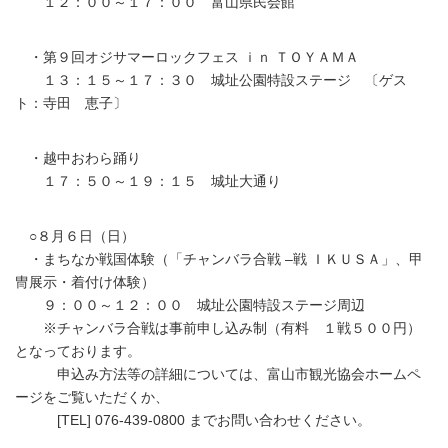
１２：００～１７：００ 富山県民会館
・第９回オジサマーロックフェス ｉｎ ＴＯＹＡＭＡ
１３：１５～１７：３０ 城址公園特設ステージ 〔ゲス
ト：寺田 恵子〕
・越中おわら踊り
１７：５０～１９：１５ 城址大通り
○８月６日（日）
・まちなか戦国体験（「チャンバラ合戦 –戦 ＩＫＵＳＡ」、甲
冑展示・着付け体験）
９：００～１２：００ 城址公園特設ステージ周辺
※チャンバラ合戦は事前申し込み制（有料 １戦５００円）
となっております。
申込み方法等の詳細については、富山市観光協会ホームペ
ージをご覧いただくか、
[TEL] 076-439-0800 までお問い合わせください。