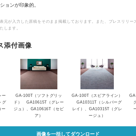
ンが印象的。
English
表元が入力した原稿をそのまま掲載しております。また、プレスリリー
たします。
ス添付画像
レー
GA-100T（ソフトグリッ
GA-100T（スピアライン）
G
トグ
ド） GA10615T（グレー
GA10311T（シルバーグ
コー
ジュ）、GA10616T（セピ
レイ）、GA10315T（グレ
ア）
ージュ）
画像を一括してダウンロード