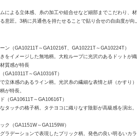
よる立体感、糸の加工や組合せなど細部までこだわり、
匠。3柄に共通色を持たせることで貼り合せの自由度が向
10211T～GA10216T、GA10221T～GA10224T）
ージした無地柄。大粒ループに光沢のあるドットが織
感が特長
0311T～GA10316T）
のあるライン柄。光沢糸の繊細な表情と絣（かす
Japanese
特長。
10611T～GA10616T）
の格子柄。タテヨコに織りなす陰影が高級感を演出。
GA1151W～GA1159W）
ションで表現したブリック柄。発色の良い明るいカラ