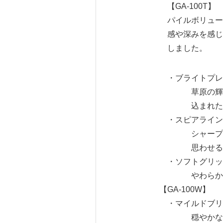
【GA-100T】
パイルボリュームに
感や深みを感じる意
しました。
・ブライトプレーン（GA
草原の輝きをイメ
込まれた材質
・スピアライン（GA1
シャープで立体感
思わせる柄が
・ソフトグリッド（GA
やわらかなタッチ
【GA-100W】
・マイルドブリック（
穏やかなグラデー