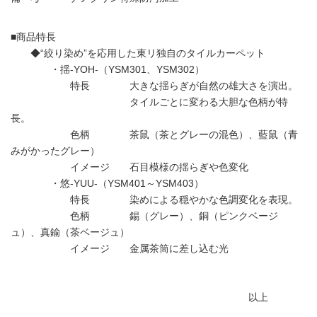
■商品特長
◆“絞り染め”を応用した東リ独自のタイルカーペット
・揺-YOH-（YSM301、YSM302）
特長 大きな揺らぎが自然の雄大さを演出。
タイルごとに変わる大胆な色柄が特
長。
色柄 茶鼠（茶とグレーの混色）、藍鼠（青
みがかったグレー）
イメージ 石目模様の揺らぎや色変化
・悠-YUU-（YSM401～YSM403）
特長 染めによる穏やかな色調変化を表現。
色柄 錫（グレー）、銅（ピンクベージ
ュ）、真鍮（茶ベージュ）
イメージ 金属茶筒に差し込む光
以上