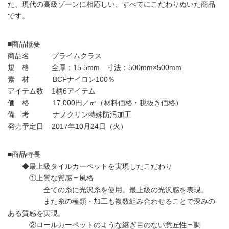
た、現代の高級ゾーンに相応しい、すべてにこだわりぬいた商品
です。
■商品概要
商品名 プライムクラス
規 格 全厚：15.5mm 寸法：500mm×500mm
素 材 BCFナイロン100％
アイテム数 1柄6アイテム
価 格 17,000円／㎡（材料価格・税抜き価格）
備 考 ナノクリン特殊防汚加工
発売予定日 2017年10月24日（火）
■商品特長
◆最上級タイルカーペットを実現したこだわり
①上質な質感＝風格
全ての糸に光沢糸を使用。最上級の光沢感を表現。
また糸の種類・加工も複数組み合わせることで深みの
ある質感を実現。
②ロールカーペットのような継ぎ目のない意匠性＝調