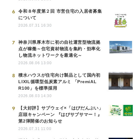
6
令和８年度第２回 市営住宅の入居者募集
について
2026.07.31 16:30
7
神奈川県厚木市に初の自社運営型物流拠
点が稼働～住宅資材物流を集約・効率化
し物流ネットワークを最適化～
2026.08.06 13:00
8
積水ハウスが住宅向け製品として国内初
LIXIL循環型低炭素アルミ 「PremiAL
R100」を標準採用
2026.08.03 14:30
9
【大好評】サブウェイ×「はぴだんぶい」
店頭キャンペーン 『はぴサブサマー！』
第2弾開催のお知らせ
2026.07.31 11:00