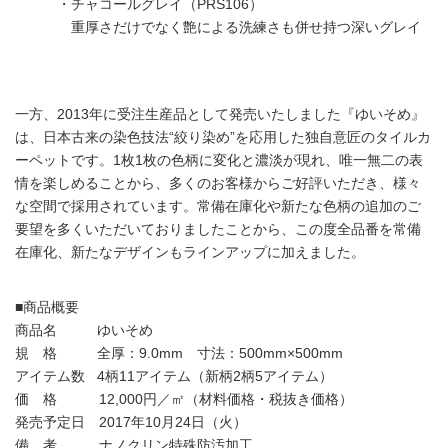
・チャコールグレイ（PRS106）
重厚さだけでなく艶による洗練さも併せ持つ深いグレイ
一方、2013年に受注生産品として発売いたしました『ゆいそめ』
は、日本古来の染色技法“絞り染め”を応用した独自意匠のタイルカ
ーペットです。1枚1枚の色柄に変化と濃淡が現れ、唯一無二の表
情を楽しめることから、多くのお客様からご好評いただき、様々
な空間で採用されています。常備在庫化や新たな色柄の追加のご
要望を多くいただいておりましたことから、この度全品番を常備
在庫化、新たなデザインもラインアップに加えました。
■商品概要
商品名 ゆいそめ
規 格 全厚：9.0mm 寸法：500mm×500mm
アイテム数 4柄11アイテム（新柄2柄5アイテム）
価 格 12,000円／㎡（材料価格・税抜き価格）
発売予定日 2017年10月24日（火）
備 考 ナノクリン特殊防汚加工