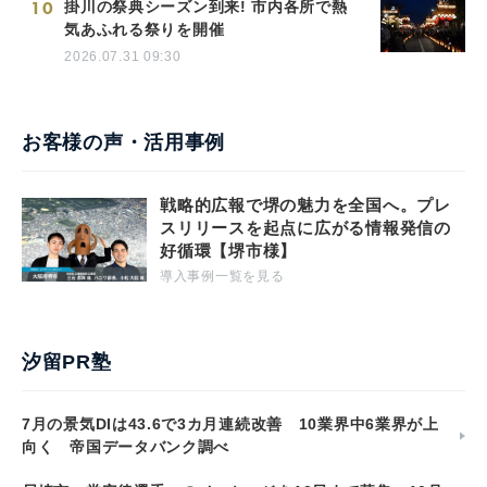
10
掛川の祭典シーズン到来! 市内各所で熱
気あふれる祭りを開催
2026.07.31 09:30
お客様の声・活用事例
戦略的広報で堺の魅力を全国へ。プレ
スリリースを起点に広がる情報発信の
好循環【堺市様】
導入事例一覧を見る
汐留PR塾
7月の景気DIは43.6で3カ月連続改善 10業界中6業界が上
向く 帝国データバンク調べ