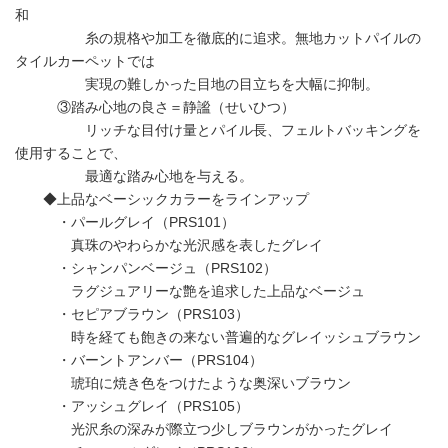
和
糸の規格や加工を徹底的に追求。無地カットパイルの
タイルカーペットでは
実現の難しかった目地の目立ちを大幅に抑制。
③踏み心地の良さ＝静謐（せいひつ）
リッチな目付け量とパイル長、フェルトバッキングを
使用することで、
最適な踏み心地を与える。
◆上品なベーシックカラーをラインアップ
・パールグレイ（PRS101）
真珠のやわらかな光沢感を表したグレイ
・シャンパンベージュ（PRS102）
ラグジュアリーな艶を追求した上品なベージュ
・セピアブラウン（PRS103）
時を経ても飽きの来ない普遍的なグレイッシュブラウン
・バーントアンバー（PRS104）
琥珀に焼き色をつけたような奥深いブラウン
・アッシュグレイ（PRS105）
光沢糸の深みが際立つ少しブラウンがかったグレイ