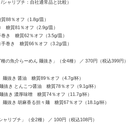
シャリプチ：自社通常品と比較）
English
88％オフ（1.8g/皿）
 糖質81％オフ（2.9g/皿）
巻き 糖質62％オフ（3.5g/皿）
手巻き 糖質66％オフ（3.2g/皿）
種の魚介らーめん 麺抜き」（全4種） ／ 370円（税込399円）
麺抜き 醤油 糖質89％オフ（4.7g/杯）
麺抜き とんこつ醤油 糖質78％オフ（9.1g/杯）
抜き 濃厚味噌 糖質74％オフ（11.7g/杯）
麺抜き 胡麻香る担々麺 糖質67％オフ（18.1g/杯）
ャリプチ」（全2種） ／ 100円（税込108円）