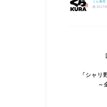
くら寿司
2017/8
「シャリ
～