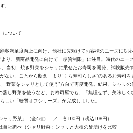
す。
」について
顧客満足度向上に向け、他社に先駆けてお客様のニーズに対応
5年より、新商品開発に向けて「糖質制限」に注目。時代のニー
し、当初、焼き野菜をシャリに乗せたお寿司を開発、試験販売
がない」ことから断念。より“くら寿司らしさ”のあるお寿司を
、“野菜をシャリとして使う”方向で再度開発。結果、シャリの
Japanese
の蒸し野菜を使うなど、お寿司屋でも、「無理せず、美味しく
らしい「糖質オフシリーズ」が完成しました。
ャリ野菜」（全4種） ／ 各100円（税込108円）
は自社調べ（シャリ野菜：シャリと大根の酢漬けを比較