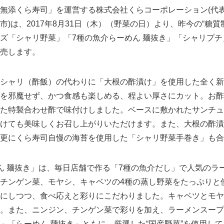
無添くら寿司」を運営する株式会社くらコーポレーション(代
)は、2017年8月31日（木）（野菜の日）より、昨今の“糖質
ズ「シャリ野菜」「7種の魚介らーめん 麺抜き」「シャリプチ」
売します。
シャリ（酢飯）の代わりに「大根の酢漬け」を使用した全く新
を邪魔せず、かつ食感も楽しめる、程よい厚さにカット。お酢
た特製合わせ酢で味付けしました。ベースに敷かれたサンチュ
けても美味しくお召し上がりいただけます。また、大根の酢漬
更にくら寿司自慢の海苔を使用した「シャリ野菜手巻き」も合
 麺抜き」は、毎日店舗で作る「7種の魚介だし」で人気のラ
チンゲン菜、モヤシ、キャベツの4種の蒸し野菜をたっぷりと
にしつつ、食べ応えと彩りにこだわりました。キャベツとモヤ
。また、ニンジン、チンゲン菜で彩りを加え、ラーメンスープ
」「らーめん 麺抜き」ともに、厳選した“国産野菜”を使用し