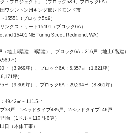
ク・プロジェクト」（ブロック5&9、ブロック6A）
国ワシントン州キング郡レドモンド市
5551（ブロック5&9）
ングストリート15401（ブロック6A）
t and 15401 NE Turing Street, Redmond, WA）
戸（地上6階建、8階建）、ブロック6A：216戸（地上6階建）
,589坪)
0㎡（3,969坪）、ブロック6A：5,357㎡（1,621坪）
18,171坪）
5㎡（9,309坪）、ブロック6A：29,294㎡（8,861坪）
9.42㎡～111.5㎡
33戸、1ベッドタイプ485戸、2ベッドタイプ146戸
万円台（1ドル＝110円換算）
月11日（本体工事）