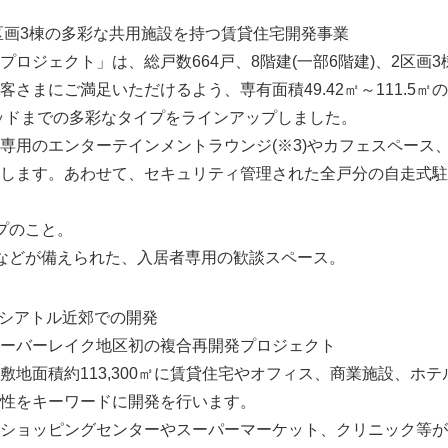
2区画3棟の多彩な共用施設を持つ賃貸住宅開発事業
ロジェクト」は、総戸数664戸、8階建(一部6階建)、2区画
さまにご満足いただけるよう、専有面積49.42㎡～111.5㎡
2ベッドまでの多彩なタイプをラインアップしました。
用のエンターテインメントラウンジ(※3)やカフェスペース
します。あわせて、セキュリティ管理された全戸分の自走式駐
ムタイプのこと。
などが備えられた、入居者専用の歓談スペース。
るシアトル近郊での開発
ーバーレイク地区初の複合再開発プロジェクト
地面積約113,300㎡に賃貸住宅やオフィス、商業施設、ホテ
性をキーワードに開発を行います。
ショッピングセンターやスーパーマーケット、クリニック等が