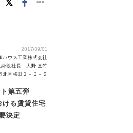
2017/09/01
和ハウス工業株式会社
取締役社長 大野 直竹
市北区梅田３－３－５
クト第五弾
おける賃貸住宅
要決定