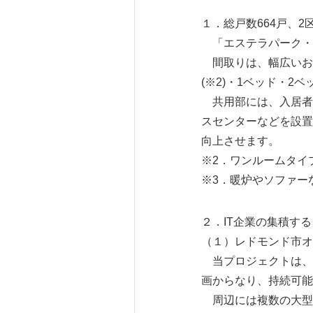
１．総戸数664戸、
「エステラパーク・プ
間取りは、幅広いお客
(※2)・1ベッド・
共用部には、入居者専
スセンターなどを設置
向上させます。
※2．ワンルー
※3．暖炉やソファー
２．IT企業の集積す
（１）レドモンド市オ
当プロジェクトは、敷
画からなり、持続可能
周辺には複数の大型