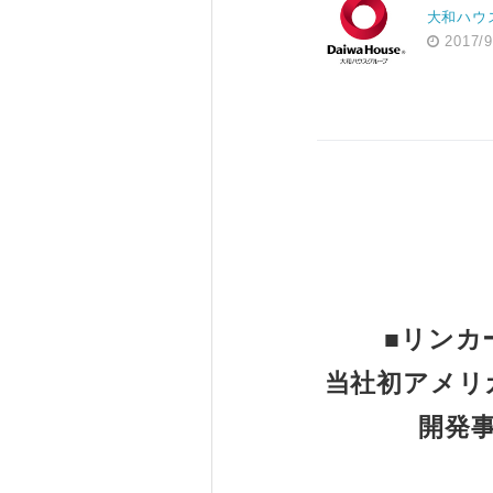
大和ハウ
2017/9
■リンカ
当社初アメリ
開発