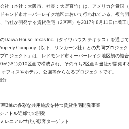
会社（本社：大阪市、社長：大野直竹）は、アメリカ合衆国（
ドモンド市オーバーレイク地区において行われている、複合開
、当社が開発する賃貸住宅（2区画）を2017年8月11日に着工
iwa House Texas Inc.（ダイワハウス テキサス）を
n Property Company（以下、リンカーン社）との共同プロ
プロジェクト」は、レドモンド市オーバーレイク地区初の複合
300㎡(※1)の10区画で構成され、そのうち2区画を当社が開発
）ほか、オフィスやホテル、公園等からなるプロジェクトです。
個分
2区画3棟の多彩な共用施設を持つ賃貸住宅開発事業
るシアトル近郊での開発
ミレニアル世代が顧客ターゲット