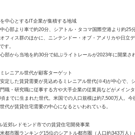
を中心とするIT企業が集積する地域
心部より車で約20分、シアトル・タコマ国際空港より約25
オフィス群のほかに、ニンテンドー・オブ・アメリカや日立デ
域です。
部から当地を約30分で結ぶライトレールが2023年に開業さ
ミレニアル世代が顧客ターゲット
定した賃貸需要が見込めるミレニアル世代(※4)が中心で、
Japanese
門職・研究職に従事する方や大手企業の従業員などがメインタ
95年頃までに生まれた世代。米国での人口規模は約7,500万人。
世代が賃貸住宅需要の中心になるといわれている。
ル近郊レドモンド市での賃貸住宅開発事業
都市圏ランキング15位のシアトル都市圏（人口約343万人