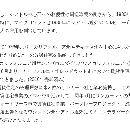
English
、シアトル中心部への利便性や周辺環境の良さから、1980
特に、マイクロソフトは1986年にシアトル近郊のベルビュー
最大の雇用を創出しています。
1976年より、カリフォルニア州やテキサス州を中心に4つ
間にわたり約1万戸の分譲住宅を供給してきました。
、カリフォルニア州サンノゼ市にダイワハウスカリフォルニア（現
1年8月より、カリフォルニア州レッドウッド市において賃貸住宅
きました。(2016年売却済み)
は、賃貸住宅の管理戸数全米2 位のリンカーン社と業務提携し、こ
貸住宅事業のノウハウを活かして、同年5月にリンカーンとの
ォートワース市で賃貸住宅事業「バークレープロジェクト（総戸
第五弾となるワシントン州シアトル近郊にて「エステラパーク
する運びとなりました。