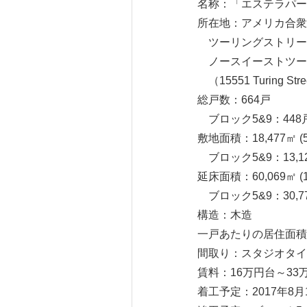
名称：「エステラパー
所在地：アメリカ合衆
ツーリングストリート1
ノースイーストツーリ
（15551 Turing Stree
総戸数：664戸
ブロック5&9：448
敷地面積：18,477㎡ (5
ブロック5&9：13,12
延床面積：60,069㎡ (
ブロック5&9：30,77
構造：木造
一戸あたりの居住面積：4
間取り：スタジオタイプ
賃料：16万円台～33
着工予定：2017年8