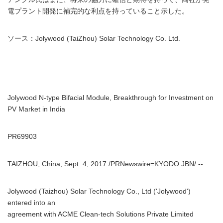
電プラント開発に補完的な利点を持っていること示した。
ソース：Jolywood (TaiZhou) Solar Technology Co. Ltd.
Jolywood N-type Bifacial Module, Breakthrough for Investment on
PV Market in India
PR69903
TAIZHOU, China, Sept. 4, 2017 /PRNewswire=KYODO JBN/ --
Jolywood (Taizhou) Solar Technology Co., Ltd ('Jolywood')
entered into an
agreement with ACME Clean-tech Solutions Private Limited