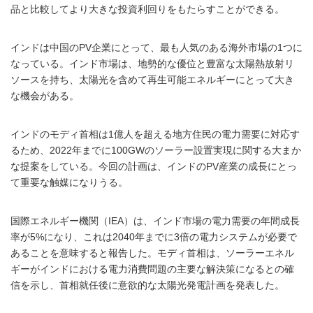
品と比較してより大きな投資利回りをもたらすことができる。
インドは中国のPV企業にとって、最も人気のある海外市場の1つに
なっている。インド市場は、地勢的な優位と豊富な太陽熱放射リ
ソースを持ち、太陽光を含めて再生可能エネルギーにとって大き
な機会がある。
インドのモディ首相は1億人を超える地方住民の電力需要に対応す
るため、2022年までに100GWのソーラー設置実現に関する大まか
な提案をしている。今回の計画は、インドのPV産業の成長にとっ
て重要な触媒になりうる。
国際エネルギー機関（IEA）は、インド市場の電力需要の年間成長
率が5%になり、これは2040年までに3倍の電力システムが必要で
あることを意味すると報告した。モディ首相は、ソーラーエネル
ギーがインドにおける電力消費問題の主要な解決策になるとの確
信を示し、首相就任後に意欲的な太陽光発電計画を発表した。