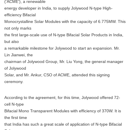
('ACME'), a renewable
energy developer in India, to supply Jolywood N-type High-
efficiency Bifacial
Monocrystalline Solar Modules with the capacity of 6.775MW. This
not only marks
the first large-scale use of N-type Bifacial Solar Products in India,
but also
a remarkable milestone for Jolywood to start an expansion. Mr.
Lin Jianwei, the
chairman of Jolywood Group, Mr. Liu Yong, the general manager
of Jolywood
Solar, and Mr. Ankur, CSO of ACME, attended this signing
ceremony.
According to the agreement, for this time, Jolywood offered 72-
cell N-type
Bifacial Mono Transparent Modules with efficiency of 370W. It is
the first time
that India has such a great scale of application of N-type Bifacial