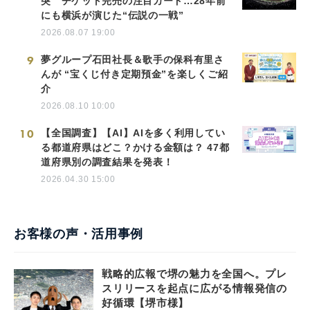
突 チケット完売の注目カード…28年前
にも横浜が演じた“伝説の一戦”
2026.08.07 19:00
9
夢グループ石田社長＆歌手の保科有里さ
んが “宝くじ付き定期預金”を楽しくご紹
介
2026.08.10 10:00
10
【全国調査】【AI】AIを多く利用してい
る都道府県はどこ？かける金額は？ 47都
道府県別の調査結果を発表！
2026.04.30 15:00
お客様の声・活用事例
戦略的広報で堺の魅力を全国へ。プレ
スリリースを起点に広がる情報発信の
好循環【堺市様】