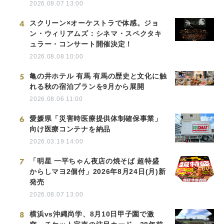
2026.08.07 13:00
4
スクリーン×オーケストラで体感。ジョ
ン・ウィリアムズ：シネマ・スペクタキ
ュラー・コンサート開催決定！
2026.08.08 10:00
5
亀の井ホテル 有馬 有馬の歴史と文化に触
れる秋の宿泊プランを9月から展開
2026.08.06 11:00
6
愛媛県「災害時医療提供体制確保事業」
向け医療コンテナを納品
2026.03.19 14:00
7
「明星 一平ちゃん夜店の焼そば 超特盛
からしマヨ2個付」2026年8月24日(月)新
発売
2026.08.07 13:00
8
横浜vs沖縄尚学、8月10日甲子園で激