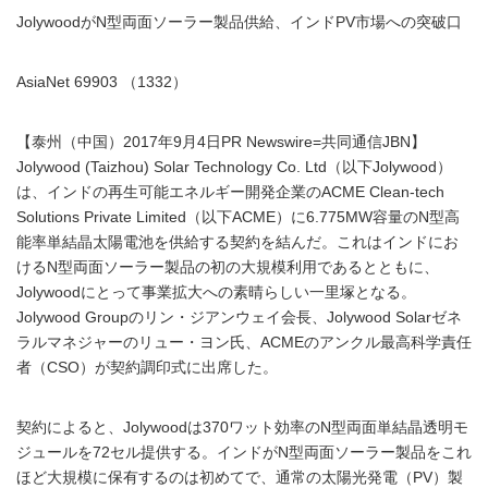
JolywoodがN型両面ソーラー製品供給、インドPV市場への突破口
AsiaNet 69903 （1332）
【泰州（中国）2017年9月4日PR Newswire=共同通信JBN】
Jolywood (Taizhou) Solar Technology Co. Ltd（以下Jolywood）
は、インドの再生可能エネルギー開発企業のACME Clean-tech
Solutions Private Limited（以下ACME）に6.775MW容量のN型高
能率単結晶太陽電池を供給する契約を結んだ。これはインドにお
けるN型両面ソーラー製品の初の大規模利用であるとともに、
Jolywoodにとって事業拡大への素晴らしい一里塚となる。
Jolywood Groupのリン・ジアンウェイ会長、Jolywood Solarゼネ
ラルマネジャーのリュー・ヨン氏、ACMEのアンクル最高科学責任
者（CSO）が契約調印式に出席した。
契約によると、Jolywoodは370ワット効率のN型両面単結晶透明モ
ジュールを72セル提供する。インドがN型両面ソーラー製品をこれ
ほど大規模に保有するのは初めてで、通常の太陽光発電（PV）製