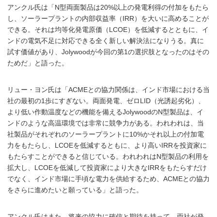
アンクル氏は「N型両面製品は20%以上の発電利得の付加をもたら
し、ソーラープラントの内部収益率（IRR）を大いに高めることが
できる。それは均等化発電原価（LCOE）を低減するとともに、イ
ンドの電気不足に対応できる全く新しい解決法になりうる。真に
試す価値があり、Jolywoodが今回の第1の選択肢となったのはその
ためだ」と語った。
リュー・ヨン氏は「ACMEとの協力関係は、インド市場における当
社の最初の1歩にすぎない。両面発電、ゼロLID（光誘起劣化）、
より低い作動温度などの機能を備えるJolywoodのN型製品は、イ
ンドのような高温環境では非常に競争力がある。われわれは、当
社製品がそれぞれのソーラープラントに10%かそれ以上の付加電
力をもたらし、LCOEを低減するともに、より高いIRRを投資家に
もたらすことができると信じている。われわれはN型製品の利用を
拡大し、LCOEを低減して投資家により大きなIRRをもたらすだけ
でなく、インド市場に手頃な電力を供給するため、ACMEとの協力
をさらに進めたいと願っている」と語った。
アンクル氏はまた、将来の協力に確信と期待を持って、両社が発