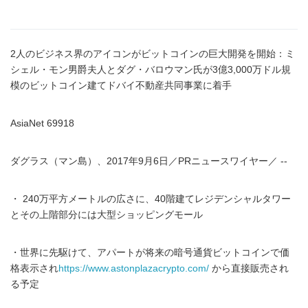
2人のビジネス界のアイコンがビットコインの巨大開発を開始：ミ
シェル・モン男爵夫人とダグ・バロウマン氏が3億3,000万ドル規
模のビットコイン建てドバイ不動産共同事業に着手
AsiaNet 69918
ダグラス（マン島）、2017年9月6日／PRニュースワイヤー／ --
・ 240万平方メートルの広さに、40階建てレジデンシャルタワー
とその上階部分には大型ショッピングモール
・世界に先駆けて、アパートが将来の暗号通貨ビットコインで価
格表示され
https://www.astonplazacrypto.com/
から直接販売され
る予定