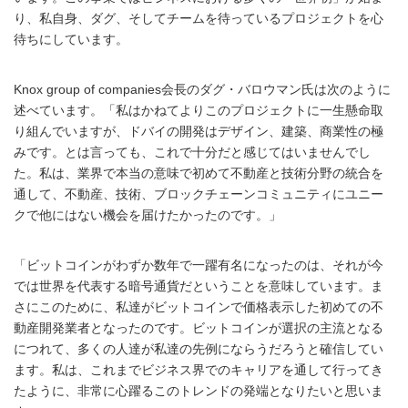
り、私自身、ダグ、そしてチームを待っているプロジェクトを心
待ちにしています。
Knox group of companies会長のダグ・バロウマン氏は次のように
述べています。「私はかねてよりこのプロジェクトに一生懸命取
り組んでいますが、ドバイの開発はデザイン、建築、商業性の極
みです。とは言っても、これで十分だと感じてはいませんでし
た。私は、業界で本当の意味で初めて不動産と技術分野の統合を
通して、不動産、技術、ブロックチェーンコミュニティにユニー
クで他にはない機会を届けたかったのです。」
「ビットコインがわずか数年で一躍有名になったのは、それが今
では世界を代表する暗号通貨だということを意味しています。ま
さにこのために、私達がビットコインで価格表示した初めての不
動産開発業者となったのです。ビットコインが選択の主流となる
につれて、多くの人達が私達の先例にならうだろうと確信してい
ます。私は、これまでビジネス界でのキャリアを通して行ってき
たように、非常に心躍るこのトレンドの発端となりたいと思いま