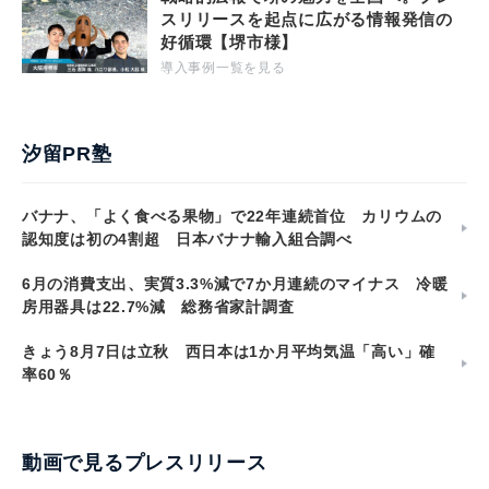
スリリースを起点に広がる情報発信の
好循環【堺市様】
導入事例一覧を見る
汐留PR塾
バナナ、「よく食べる果物」で22年連続首位 カリウムの
認知度は初の4割超 日本バナナ輸入組合調べ
6月の消費支出、実質3.3%減で7か月連続のマイナス 冷暖
房用器具は22.7%減 総務省家計調査
きょう8月7日は立秋 西日本は1か月平均気温「高い」確
率60％
動画で見るプレスリリース