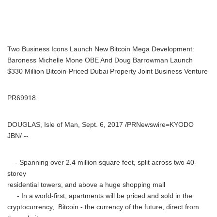
Two Business Icons Launch New Bitcoin Mega Development:
Baroness Michelle Mone OBE And Doug Barrowman Launch
$330 Million Bitcoin-Priced Dubai Property Joint Business Venture
PR69918
DOUGLAS, Isle of Man, Sept. 6, 2017 /PRNewswire=KYODO
JBN/ --
- Spanning over 2.4 million square feet, split across two 40-
storey
residential towers, and above a huge shopping mall
- In a world-first, apartments will be priced and sold in the
cryptocurrency, Bitcoin - the currency of the future, direct from