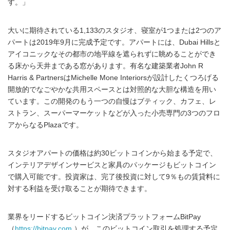
す。」
大いに期待されている1,133のスタジオ、寝室が1つまたは2つのア
パートは2019年9月に完成予定です。アパートには、Dubai Hillsと
アイコニックなその都市の地平線を遮られずに眺めることができ
る床から天井まである窓があります。有名な建築業者John R
Harris & PartnersはMichelle Mone Interiorsが設計したくつろげる
開放的でなごやかな共用スペースとは対照的な大胆な構造を用い
ています。この開発のもう一つの自慢はブティック、カフェ、レ
ストラン、スーパーマーケットなどが入った小売専門の3つのフロ
アからなるPlazaです。
スタジオアパートの価格は約30ビットコインから始まる予定で、
インテリアデザインサービスと家具のパッケージもビットコイン
で購入可能です。投資家は、完了後投資に対して9％もの賃貸料に
対する利益を受け取ることが期待できます。
業界をリードするビットコイン決済プラットフォームBitPay
（
https://bitpay.com
）が、このビットコイン取引を処理する予定