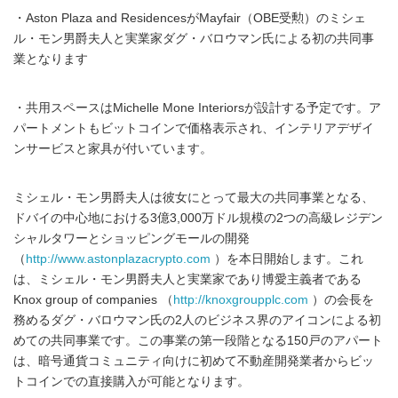
・Aston Plaza and ResidencesがMayfair（OBE受勲）のミシェ
ル・モン男爵夫人と実業家ダグ・バロウマン氏による初の共同事
業となります
・共用スペースはMichelle Mone Interiorsが設計する予定です。ア
パートメントもビットコインで価格表示され、インテリアデザイ
ンサービスと家具が付いています。
ミシェル・モン男爵夫人は彼女にとって最大の共同事業となる、
ドバイの中心地における3億3,000万ドル規模の2つの高級レジデン
シャルタワーとショッピングモールの開発
（
http://www.astonplazacrypto.com
）を本日開始します。これ
は、ミシェル・モン男爵夫人と実業家であり博愛主義者である
Knox group of companies （
http://knoxgroupplc.com
）の会長を
務めるダグ・バロウマン氏の2人のビジネス界のアイコンによる初
めての共同事業です。この事業の第一段階となる150戸のアパート
は、暗号通貨コミュニティ向けに初めて不動産開発業者からビッ
トコインでの直接購入が可能となります。