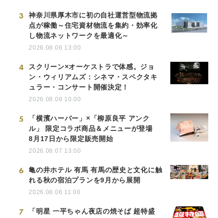
3
神奈川県厚木市に初の自社運営型物流拠
点が稼働～住宅資材物流を集約・効率化
し物流ネットワークを最適化～
2026.08.06 13:00
4
スクリーン×オーケストラで体感。ジョ
ン・ウィリアムズ：シネマ・スペクタキ
ュラー・コンサート開催決定！
2026.08.08 10:00
5
「横濱ハーバー」×「柳原良平 アンク
ル」 限定コラボ商品＆メニューが登場
8月17日から限定販売開始
2026.08.07 13:00
6
亀の井ホテル 有馬 有馬の歴史と文化に触
れる秋の宿泊プランを9月から展開
2026.08.06 11:00
7
「明星 一平ちゃん夜店の焼そば 超特盛