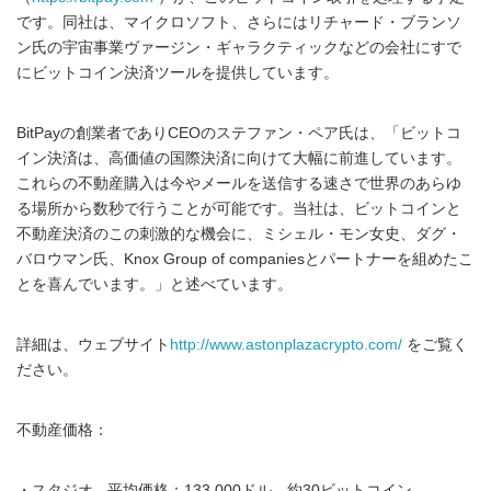
です。同社は、マイクロソフト、さらにはリチャード・ブランソ
ン氏の宇宙事業ヴァージン・ギャラクティックなどの会社にすで
にビットコイン決済ツールを提供しています。
BitPayの創業者でありCEOのステファン・ペア氏は、「ビットコ
イン決済は、高価値の国際決済に向けて大幅に前進しています。
これらの不動産購入は今やメールを送信する速さで世界のあらゆ
る場所から数秒で行うことが可能です。当社は、ビットコインと
不動産決済のこの刺激的な機会に、ミシェル・モン女史、ダグ・
バロウマン氏、Knox Group of companiesとパートナーを組めたこ
とを喜んでいます。」と述べています。
詳細は、ウェブサイト
http://www.astonplazacrypto.com/
をご覧く
ださい。
不動産価格：
・スタジオ - 平均価格：133,000ドル、約30ビットコイン