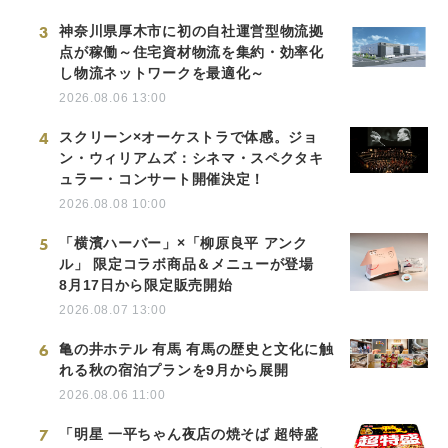
3
神奈川県厚木市に初の自社運営型物流拠
点が稼働～住宅資材物流を集約・効率化
し物流ネットワークを最適化～
2026.08.06 13:00
4
スクリーン×オーケストラで体感。ジョ
ン・ウィリアムズ：シネマ・スペクタキ
ュラー・コンサート開催決定！
2026.08.08 10:00
5
「横濱ハーバー」×「柳原良平 アンク
ル」 限定コラボ商品＆メニューが登場
8月17日から限定販売開始
2026.08.07 13:00
6
亀の井ホテル 有馬 有馬の歴史と文化に触
れる秋の宿泊プランを9月から展開
2026.08.06 11:00
7
「明星 一平ちゃん夜店の焼そば 超特盛