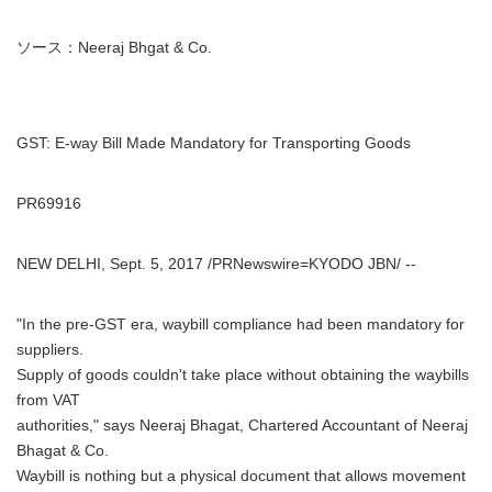
ソース：Neeraj Bhgat & Co.
GST: E-way Bill Made Mandatory for Transporting Goods
PR69916
NEW DELHI, Sept. 5, 2017 /PRNewswire=KYODO JBN/ --
"In the pre-GST era, waybill compliance had been mandatory for
suppliers.
Supply of goods couldn't take place without obtaining the waybills
from VAT
authorities," says Neeraj Bhagat, Chartered Accountant of Neeraj
Bhagat & Co.
Waybill is nothing but a physical document that allows movement