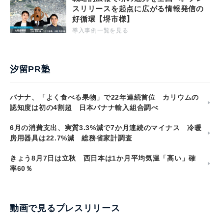
スリリースを起点に広がる情報発信の
好循環【堺市様】
導入事例一覧を見る
汐留PR塾
バナナ、「よく食べる果物」で22年連続首位 カリウムの
認知度は初の4割超 日本バナナ輸入組合調べ
6月の消費支出、実質3.3%減で7か月連続のマイナス 冷暖
房用器具は22.7%減 総務省家計調査
きょう8月7日は立秋 西日本は1か月平均気温「高い」確
率60％
動画で見るプレスリリース