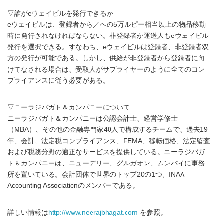
▽誰がeウェイビルを発行できるか
eウェイビルは、登録者から／への5万ルピー相当以上の物品移動
時に発行されなければならない。非登録者か運送人もeウェイビル
発行を選択できる。すなわち、eウェイビルは登録者、非登録者双
方の発行が可能である。しかし、供給が非登録者から登録者に向
けてなされる場合は、受取人がサプライヤーのように全てのコン
プライアンスに従う必要がある。
▽ニーラジバガト＆カンパニーについて
ニーラジバガト＆カンパニーは公認会計士、経営学修士
（MBA）、その他の金融専門家40人で構成するチームで、過去19
年、会計、法定税コンプライアンス、FEMA、移転価格、法定監査
および税務分野の適正なサービスを提供している。ニーラジバガ
ト＆カンパニーは、ニューデリー、グルガオン、ムンバイに事務
所を置いている。会計団体で世界のトップ20の1つ、INAA
Accounting Associationのメンバーである。
詳しい情報は
http://www.neerajbhagat.com
を参照。