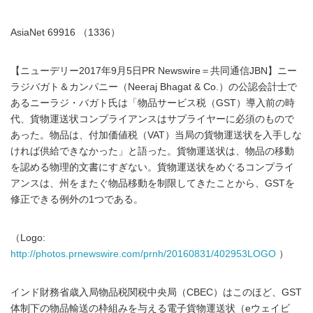
AsiaNet 69916 （1336）
【ニューデリー2017年9月5日PR Newswire＝共同通信JBN】ニー
ラジバガト＆カンパニー（Neeraj Bhagat & Co.）の公認会計士で
あるニーラジ・バガト氏は「物品サービス税（GST）導入前の時
代、貨物運送状コンプライアンスはサプライヤーに必須のもので
あった。物品は、付加価値税（VAT）当局の貨物運送状を入手しな
ければ供給できなかった」と語った。貨物運送状は、物品の移動
を認める物理的文書にすぎない。貨物運送状をめぐるコンプライ
アンスは、州をまたぐ物品移動を制限してきたことから、GSTを
修正できる例外の1つである。
（Logo:
http://photos.prnewswire.com/prnh/20160831/402953LOGO
）
インド財務省歳入局物品税関税中央局（CBEC）はこのほど、GST
体制下の物品輸送の枠組みを与える電子貨物運送状（eウェイビ