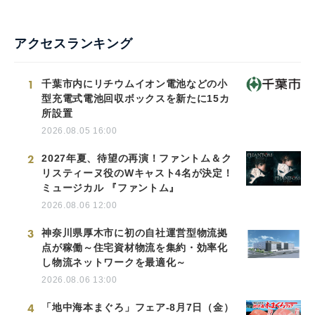
アクセスランキング
1
千葉市内にリチウムイオン電池などの小
型充電式電池回収ボックスを新たに15カ
所設置
2026.08.05 16:00
2
2027年夏、待望の再演！ファントム＆ク
リスティーヌ役のWキャスト4名が決定！
ミュージカル 『ファントム』
2026.08.06 12:00
3
神奈川県厚木市に初の自社運営型物流拠
点が稼働～住宅資材物流を集約・効率化
し物流ネットワークを最適化～
2026.08.06 13:00
4
「地中海本まぐろ」フェア-8月7日（金）