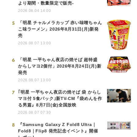
より期間・数量限定で販売-
2026.08.04 14:00
5
「明星 チャルメラカップ 赤い味噌ちゃん
こ味ラーメン」2026年8月31日(月)新発
売
2026.08.07 13:00
6
「明星 一平ちゃん夜店の焼そば 超特盛
からしマヨ2個付」2026年8月24日(月)新
発売
2026.08.07 13:00
7
｢明星 一平ちゃん夜店の焼そば 袋 からし
マヨ付 5食パック｣新TV-CM『袋めんを作
る男篇』8月7日(金)全国放映
2026.08.07 07:30
8
『Samsung Galaxy Z Fold8 Ultra｜
Fold8｜Flip8 発売記念イベント』開催