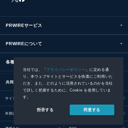
PRWIREサービス
PRWIREについて
各種お問い合わせ
当社では、「
プライバシーポリシー
」に定める通
り、本ウェブサイトとサービスを快適にご利用いた
共同通信社グループ
だき、また、どのように活用されているのかを当社
で詳しく把握するために、Cookie を使用していま
す。
サイトポリシー
プライバシーポリシー
同意する
拒否する
外部送信ポリシー
プレスリリース取扱基準