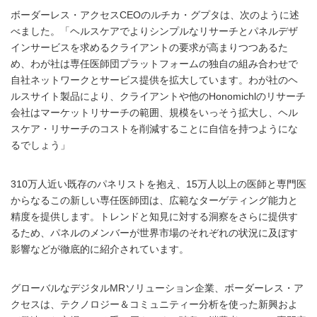
ボーダーレス・アクセスCEOのルチカ・グプタは、次のように述
べました。「ヘルスケアでよりシンプルなリサーチとパネルデザ
インサービスを求めるクライアントの要求が高まりつつあるた
め、わが社は専任医師団プラットフォームの独自の組み合わせで
自社ネットワークとサービス提供を拡大しています。わが社のヘ
ルスサイト製品により、クライアントや他のHonomichlのリサーチ
会社はマーケットリサーチの範囲、規模をいっそう拡大し、ヘル
スケア・リサーチのコストを削減することに自信を持つようにな
るでしょう」
310万人近い既存のパネリストを抱え、15万人以上の医師と専門医
からなるこの新しい専任医師団は、広範なターゲティング能力と
精度を提供します。トレンドと知見に対する洞察をさらに提供す
るため、パネルのメンバーが世界市場のそれぞれの状況に及ぼす
影響などが徹底的に紹介されています。
グローバルなデジタルMRソリューション企業、ボーダーレス・ア
クセスは、テクノロジー＆コミュニティー分析を使った新興およ