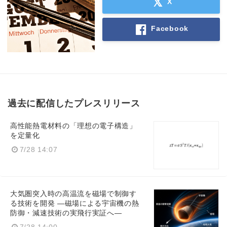
X
Facebook
過去に配信したプレスリリース
高性能熱電材料の「理想の電子構造」
を定量化
7/28 14:07
大気圏突入時の高温流を磁場で制御す
る技術を開発 ―磁場による宇宙機の熱
防御・減速技術の実飛行実証へ―