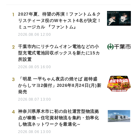
1
2027年夏、待望の再演！ファントム＆ク
リスティーヌ役のWキャスト4名が決定！
ミュージカル 『ファントム』
2026.08.06 12:00
2
千葉市内にリチウムイオン電池などの小
型充電式電池回収ボックスを新たに15カ
所設置
2026.08.05 16:00
3
「明星 一平ちゃん夜店の焼そば 超特盛
からしマヨ2個付」2026年8月24日(月)新
発売
2026.08.07 13:00
4
神奈川県厚木市に初の自社運営型物流拠
点が稼働～住宅資材物流を集約・効率化
し物流ネットワークを最適化～
2026.08.06 13:00