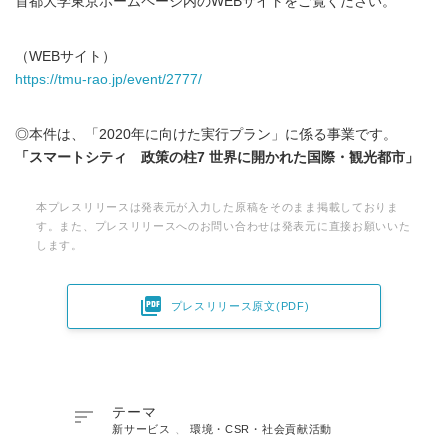
首都大学東京ホームページ内のWEBサイトをご覧ください。
（WEBサイト）
https://tmu-rao.jp/event/2777/
◎本件は、「2020年に向けた実行プラン」に係る事業です。
「スマートシティ 政策の柱7 世界に開かれた国際・観光都市」
本プレスリリースは発表元が入力した原稿をそのまま掲載しておりま
す。また、プレスリリースへのお問い合わせは発表元に直接お願いいた
します。

プレスリリース原文(PDF)

テーマ
新サービス
、
環境・CSR・社会貢献活動