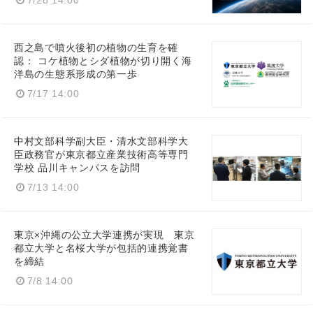
7/28 14:00
西之島で噴火後初の植物の生育を確
認： コケ植物とシダ植物が切り開く海
洋島の生態系形成の第一歩
7/17 14:00
中村文部科学副大臣・清水文部科学大
臣政務官が東京都立産業技術高等専門
学校 品川キャンパスを訪問
7/13 14:00
東京×沖縄の公立大学連携が実現 東京
都立大学と名桜大学が包括的連携覚書
を締結
7/8 14:00