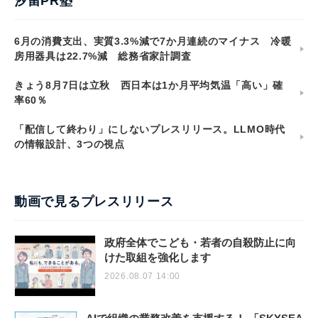
汐留PR塾
6月の消費支出、実質3.3%減で7か月連続のマイナス 冷暖
房用器具は22.7%減 総務省家計調査
きょう8月7日は立秋 西日本は1か月平均気温「高い」確
率60％
「配信して終わり」にしないプレスリリース。LLMO時代
の情報設計、3つの視点
動画で見るプレスリリース
政府全体でこども・若者の自殺防止に向
けた取組を強化します
2026.08.07 14:00