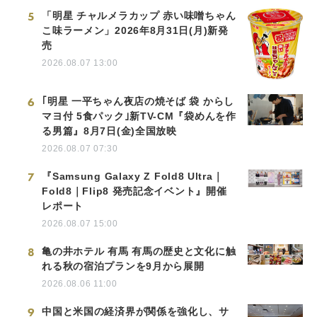
5
「明星 チャルメラカップ 赤い味噌ちゃん
こ味ラーメン」2026年8月31日(月)新発
売
2026.08.07 13:00
6
｢明星 一平ちゃん夜店の焼そば 袋 からし
マヨ付 5食パック｣新TV-CM『袋めんを作
る男篇』8月7日(金)全国放映
2026.08.07 07:30
7
『Samsung Galaxy Z Fold8 Ultra｜
Fold8｜Flip8 発売記念イベント』開催
レポート
2026.08.07 15:00
8
亀の井ホテル 有馬 有馬の歴史と文化に触
れる秋の宿泊プランを9月から展開
2026.08.06 11:00
9
中国と米国の経済界が関係を強化し、サ