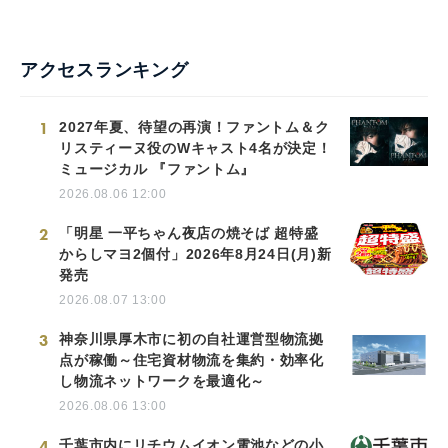
アクセスランキング
1
2027年夏、待望の再演！ファントム＆ク
リスティーヌ役のWキャスト4名が決定！
ミュージカル 『ファントム』
2026.08.06 12:00
2
「明星 一平ちゃん夜店の焼そば 超特盛
からしマヨ2個付」2026年8月24日(月)新
発売
2026.08.07 13:00
3
神奈川県厚木市に初の自社運営型物流拠
点が稼働～住宅資材物流を集約・効率化
し物流ネットワークを最適化～
2026.08.06 13:00
4
千葉市内にリチウムイオン電池などの小