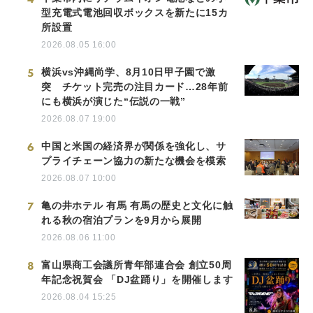
型充電式電池回収ボックスを新たに15カ
所設置
2026.08.05 16:00
5
横浜vs沖縄尚学、8月10日甲子園で激
突 チケット完売の注目カード…28年前
にも横浜が演じた“伝説の一戦”
2026.08.07 19:00
6
中国と米国の経済界が関係を強化し、サ
プライチェーン協力の新たな機会を模索
2026.08.07 10:00
7
亀の井ホテル 有馬 有馬の歴史と文化に触
れる秋の宿泊プランを9月から展開
2026.08.06 11:00
8
富山県商工会議所青年部連合会 創立50周
年記念祝賀会 「DJ盆踊り」を開催します
2026.08.04 15:25