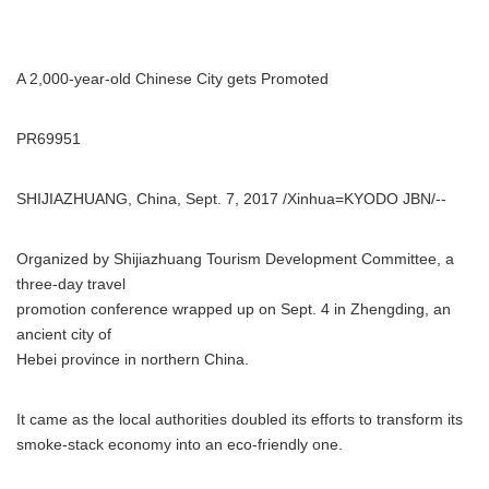
A 2,000-year-old Chinese City gets Promoted
PR69951
SHIJIAZHUANG, China, Sept. 7, 2017 /Xinhua=KYODO JBN/--
Organized by Shijiazhuang Tourism Development Committee, a
three-day travel
promotion conference wrapped up on Sept. 4 in Zhengding, an
ancient city of
Hebei province in northern China.
It came as the local authorities doubled its efforts to transform its
smoke-stack economy into an eco-friendly one.