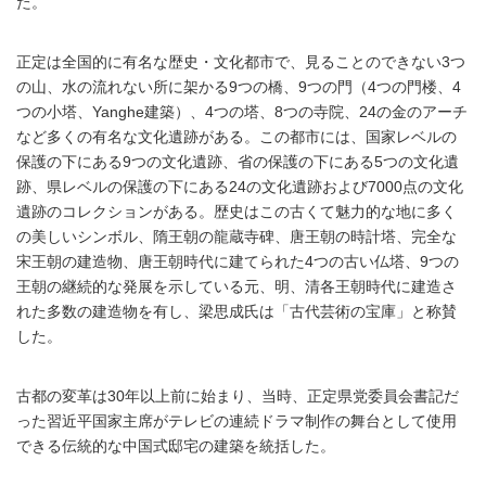
た。
正定は全国的に有名な歴史・文化都市で、見ることのできない3つ
の山、水の流れない所に架かる9つの橋、9つの門（4つの門楼、4
つの小塔、Yanghe建築）、4つの塔、8つの寺院、24の金のアーチ
など多くの有名な文化遺跡がある。この都市には、国家レベルの
保護の下にある9つの文化遺跡、省の保護の下にある5つの文化遺
跡、県レベルの保護の下にある24の文化遺跡および7000点の文化
遺跡のコレクションがある。歴史はこの古くて魅力的な地に多く
の美しいシンボル、隋王朝の龍蔵寺碑、唐王朝の時計塔、完全な
宋王朝の建造物、唐王朝時代に建てられた4つの古い仏塔、9つの
王朝の継続的な発展を示している元、明、清各王朝時代に建造さ
れた多数の建造物を有し、梁思成氏は「古代芸術の宝庫」と称賛
した。
古都の変革は30年以上前に始まり、当時、正定県党委員会書記だ
った習近平国家主席がテレビの連続ドラマ制作の舞台として使用
できる伝統的な中国式邸宅の建築を統括した。