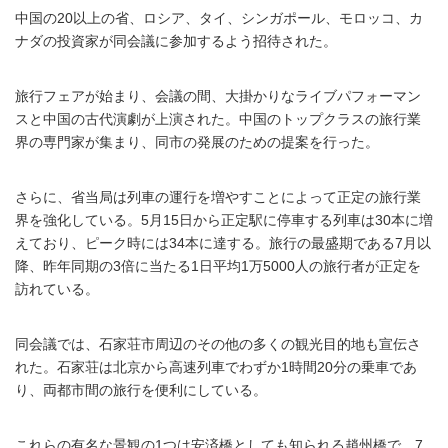
中国の20以上の省、ロシア、タイ、シンガポール、モロッコ、カ
ナダの投資家が同会議に参加するよう招待された。
旅行フェアが始まり、会議の間、大掛かりなライブパフォーマン
スと中国の古代演劇が上演された。中国のトップクラスの旅行業
界の専門家が集まり、同市の発展のための提案を行った。
さらに、省当局は列車の運行を増やすことによって正定の旅行業
界を強化している。5月15日から正定駅に停車する列車は30本に増
えており、ピーク時には34本に達する。旅行の最盛期である7月以
降、昨年同期の3倍に当たる1日平均1万5000人の旅行者が正定を
訪れている。
同会議では、石家荘市周辺のその他の多くの観光目的地も宣伝さ
れた。石家荘は北京から高速列車でわずか1時間20分の乗車であ
り、両都市間の旅行を便利にしている。
これらの有名な景観の1つは安済橋としても知られる趙州橋で、7