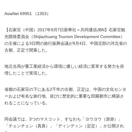
AsiaNet 69951 （1353）
【石家荘（中国）2017年9月7日新華社＝共同通信JBN】石家荘観
光開発委員会（Shijiazhuang Tourism Development Committee）
の主催による3日間の旅行振興会議が9月4日、中国北部の河北省の
古都、正定で閉幕した。
地元当局が重工業経済から環境に優しい経済に変革する努力を倍
増したことで実現した。
省都の石家荘の下にある2千年の古都、正定は、中国の文化センタ
ーおよび有名な旅行地、並びに歴史的に重要な田園都市に構築さ
れることになっている。
同会議では、3つのマスコット、すなわち「ヨウヨウ（游游）」
「チェンチェン（真真）」「ディンディン（定定）」が公開され