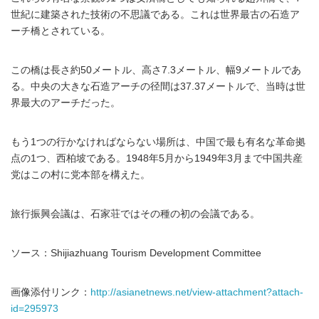
世紀に建築された技術の不思議である。これは世界最古の石造ア
ーチ橋とされている。
この橋は長さ約50メートル、高さ7.3メートル、幅9メートルであ
る。中央の大きな石造アーチの径間は37.37メートルで、当時は世
界最大のアーチだった。
もう1つの行かなければならない場所は、中国で最も有名な革命拠
点の1つ、西柏坡である。1948年5月から1949年3月まで中国共産
党はこの村に党本部を構えた。
旅行振興会議は、石家荘ではその種の初の会議である。
ソース：Shijiazhuang Tourism Development Committee
画像添付リンク：
http://asianetnews.net/view-attachment?attach-
id=295973