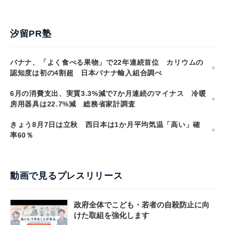
汐留PR塾
バナナ、「よく食べる果物」で22年連続首位 カリウムの
認知度は初の4割超 日本バナナ輸入組合調べ
6月の消費支出、実質3.3%減で7か月連続のマイナス 冷暖
房用器具は22.7%減 総務省家計調査
きょう8月7日は立秋 西日本は1か月平均気温「高い」確
率60％
動画で見るプレスリリース
政府全体でこども・若者の自殺防止に向
けた取組を強化します