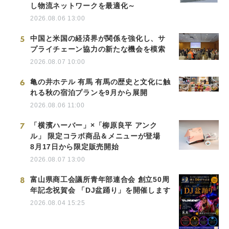
し物流ネットワークを最適化～
2026.08.06 13:00
5
中国と米国の経済界が関係を強化し、サ
プライチェーン協力の新たな機会を模索
2026.08.07 10:00
6
亀の井ホテル 有馬 有馬の歴史と文化に触
れる秋の宿泊プランを9月から展開
2026.08.06 11:00
7
「横濱ハーバー」×「柳原良平 アンク
ル」 限定コラボ商品＆メニューが登場
8月17日から限定販売開始
2026.08.07 13:00
8
富山県商工会議所青年部連合会 創立50周
年記念祝賀会 「DJ盆踊り」を開催します
2026.08.04 15:25