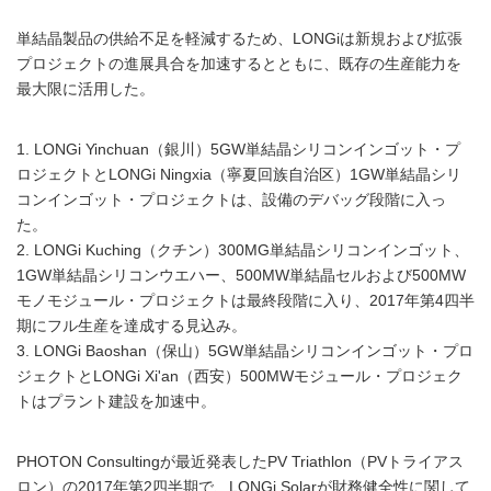
単結晶製品の供給不足を軽減するため、LONGiは新規および拡張
プロジェクトの進展具合を加速するとともに、既存の生産能力を
最大限に活用した。
1. LONGi Yinchuan（銀川）5GW単結晶シリコンインゴット・プ
ロジェクトとLONGi Ningxia（寧夏回族自治区）1GW単結晶シリ
コンインゴット・プロジェクトは、設備のデバッグ段階に入っ
た。
2. LONGi Kuching（クチン）300MG単結晶シリコンインゴット、
1GW単結晶シリコンウエハー、500MW単結晶セルおよび500MW
モノモジュール・プロジェクトは最終段階に入り、2017年第4四半
期にフル生産を達成する見込み。
3. LONGi Baoshan（保山）5GW単結晶シリコンインゴット・プロ
ジェクトとLONGi Xi'an（西安）500MWモジュール・プロジェク
トはプラント建設を加速中。
PHOTON Consultingが最近発表したPV Triathlon（PVトライアス
ロン）の2017年第2四半期で、LONGi Solarが財務健全性に関して