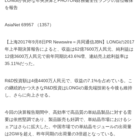
LONGiが良好な年央決算とPHOTON財務健全性ランクの首位確保
を報告
AsiaNet 69957 （1357）
【上海2017年9月8日PR Newswire＝共同通信JBN】LONGiの2017
年上半期決算報告によると、収益は62億7600万人民元、純利益は
12億3600万人民元で前年同期比43.6%増、連結売上総利益率は
35.11%だった。
R&D投資額は4億4400万人民元で、収益の7.1%を占めている。こ
の継続的かつ大きなR&D投資はLONGiの最先端技術を今後も維持
し、さらに向上させる。
今回の決算報告期間中、高効率で高品質の単結晶製品に対する需
要は依然堅調であり、製品販売も好調で、単結晶市場におけるシ
ェアはさらに拡大した。中国市場での単結晶モジュールの出荷量
は2GWを超え、昨年同期の出荷量の3倍超となっている。