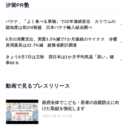
汐留PR塾
バナナ、「よく食べる果物」で22年連続首位 カリウムの
認知度は初の4割超 日本バナナ輸入組合調べ
6月の消費支出、実質3.3%減で7か月連続のマイナス 冷暖
房用器具は22.7%減 総務省家計調査
きょう8月7日は立秋 西日本は1か月平均気温「高い」確
率60％
動画で見るプレスリリース
政府全体でこども・若者の自殺防止に向
けた取組を強化します
2026.08.07 14:00