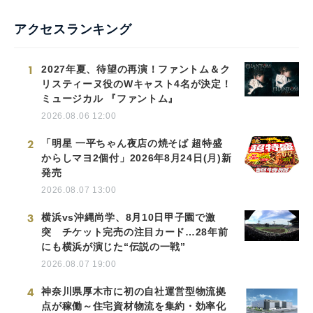
アクセスランキング
1
2027年夏、待望の再演！ファントム＆ク
リスティーヌ役のWキャスト4名が決定！
ミュージカル 『ファントム』
2026.08.06 12:00
2
「明星 一平ちゃん夜店の焼そば 超特盛
からしマヨ2個付」2026年8月24日(月)新
発売
2026.08.07 13:00
3
横浜vs沖縄尚学、8月10日甲子園で激
突 チケット完売の注目カード…28年前
にも横浜が演じた“伝説の一戦”
2026.08.07 19:00
4
神奈川県厚木市に初の自社運営型物流拠
点が稼働～住宅資材物流を集約・効率化