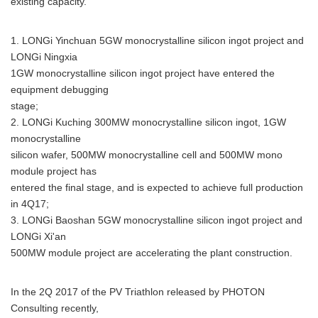
existing capacity.
1. LONGi Yinchuan 5GW monocrystalline silicon ingot project and
LONGi Ningxia
1GW monocrystalline silicon ingot project have entered the
equipment debugging
stage;
2. LONGi Kuching 300MW monocrystalline silicon ingot, 1GW
monocrystalline
silicon wafer, 500MW monocrystalline cell and 500MW mono
module project has
entered the final stage, and is expected to achieve full production
in 4Q17;
3. LONGi Baoshan 5GW monocrystalline silicon ingot project and
LONGi Xi'an
500MW module project are accelerating the plant construction.
In the 2Q 2017 of the PV Triathlon released by PHOTON
Consulting recently,