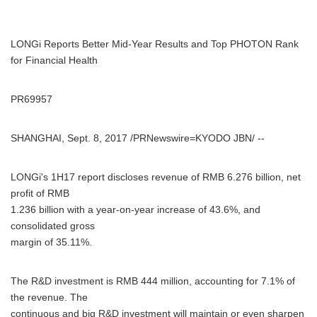
LONGi Reports Better Mid-Year Results and Top PHOTON Rank
for Financial Health
PR69957
SHANGHAI, Sept. 8, 2017 /PRNewswire=KYODO JBN/ --
LONGi's 1H17 report discloses revenue of RMB 6.276 billion, net
profit of RMB
1.236 billion with a year-on-year increase of 43.6%, and
consolidated gross
margin of 35.11%.
The R&D investment is RMB 444 million, accounting for 7.1% of
the revenue. The
continuous and big R&D investment will maintain or even sharpen