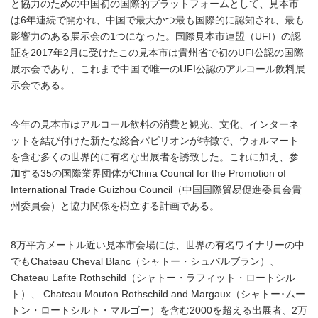
と協力のための中国初の国際的プラットフォームとして、見本市
は6年連続で開かれ、中国で最大かつ最も国際的に認知され、最も
影響力のある展示会の1つになった。国際見本市連盟（UFI）の認
証を2017年2月に受けたこの見本市は貴州省で初のUFI公認の国際
展示会であり、これまで中国で唯一のUFI公認のアルコール飲料展
示会である。
今年の見本市はアルコール飲料の消費と観光、文化、インターネ
ットを結び付けた新たな総合パビリオンが特徴で、ウォルマート
を含む多くの世界的に有名な出展者を誘致した。これに加え、参
加する35の国際業界団体がChina Council for the Promotion of
International Trade Guizhou Council（中国国際貿易促進委員会貴
州委員会）と協力関係を樹立する計画である。
8万平方メートル近い見本市会場には、世界の有名ワイナリーの中
でもChateau Cheval Blanc（シャトー・シュバルブラン）、
Chateau Lafite Rothschild（シャトー・ラフィット・ロートシル
ト）、 Chateau Mouton Rothschild and Margaux（シャトー･ムー
トン・ロートシルト・マルゴー）を含む2000を超える出展者、2万