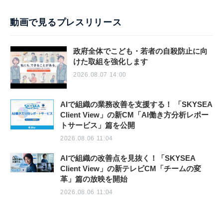
動画で見るプレスリリース
政府全体でこども・若者の自殺防止に向
けた取組を強化します
2026.08.07 14:00
AIで組織の業務改善を支援する！ 「SKYSEA
Client View」の新CM「AI働き方分析レポー
トサービス」篇を公開
2026.08.06 11:04
AIで組織の改善点を見抜く！「SKYSEA
Client View」の新テレビCM「チームの変
革」篇の放映を開始
2026.08.06 11:04