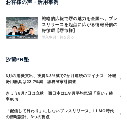
お客様の声・活用事例
戦略的広報で堺の魅力を全国へ。プレ
スリリースを起点に広がる情報発信の
好循環【堺市様】
導入事例一覧を見る
汐留PR塾
6月の消費支出、実質3.3%減で7か月連続のマイナス 冷暖
房用器具は22.7%減 総務省家計調査
きょう8月7日は立秋 西日本は1か月平均気温「高い」確
率60％
「配信して終わり」にしないプレスリリース。LLMO時代
の情報設計、3つの視点