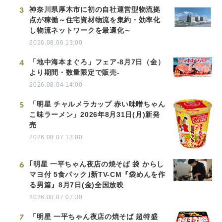
3
神奈川県厚木市に初の自社運営型物流拠
点が稼働～住宅資材物流を集約・効率化
し物流ネットワークを最適化～
2026.08.06 13:00
4
「地中海本まぐろ」フェア-8月7日（金）
より期間・数量限定で販売-
2026.08.04 14:00
5
「明星 チャルメラカップ 赤い味噌ちゃん
こ味ラーメン」2026年8月31日(月)新発
売
2026.08.07 13:00
6
｢明星 一平ちゃん夜店の焼そば 袋 からし
マヨ付 5食パック｣新TV-CM『袋めんを作
る男篇』8月7日(金)全国放映
2026.08.07 07:30
7
「明星 一平ちゃん夜店の焼そば 超特盛