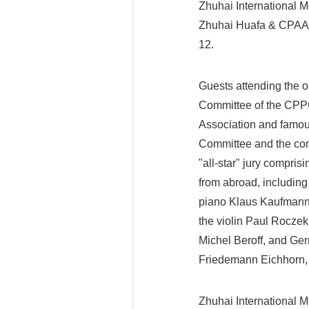
Zhuhai International M
Zhuhai Huafa & CPAA 
12.
Guests attending the 
Committee of the CPPC
Association and famo
Committee and the com
"all-star" jury compri
from abroad, including A
piano Klaus Kaufmann, A
the violin Paul Roczek
Michel Beroff, and Germ
Friedemann Eichhorn,
Zhuhai International 