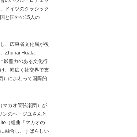
督のパウル・ロチェッ
、ドイツのクラシック
国と国外の15人の
し、広東省文化局が後
ai Huafa
的に影響力のある文化行
け、幅広く社交界で支
ッチ財団）に加わって国際的
ra（マカオ管弦楽団）が
リンのヘ・ジユさんと
ite（組曲「マカオの
に融合し、すばらしい