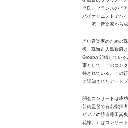
術監督のクラウス・カ
ク氏、フランスのピア
バイオリニストでバイ
「一流」音楽家から成
若い音楽家のための珠
援、珠海市人民政府とオ
Groupが組織して
事として、このコンク
持されている。この行事は
に認知されたアートブ
開会コンサートは成功と
芸術監督で有名指揮者
ピアノの勝者藤田真央さ
花嫁」）はコンサート