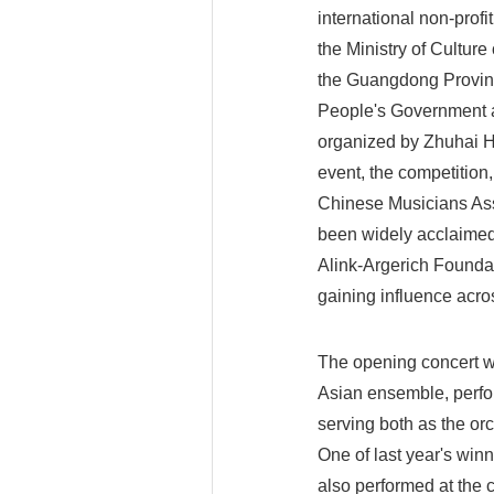
international non-prof
the Ministry of Culture
the Guangdong Provinc
People's Government a
organized by Zhuhai Hua
event, the competition,
Chinese Musicians Ass
been widely acclaimed 
Alink-Argerich Foundat
gaining influence acros
The opening concert w
Asian ensemble, perfo
serving both as the orc
One of last year's win
also performed at the