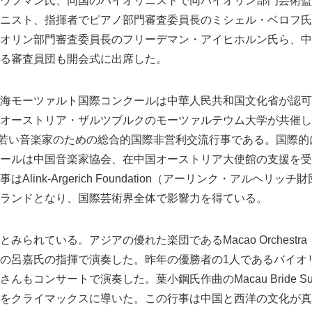
ウフマン氏、同国のバイオリニストで同バイオリン部門芸術監
ニスト、指揮者でピアノ部門審査委員長のミシェル・ベロフ氏
オリン部門審査委員長のフリーデマン・アイヒホルン氏ら、中
る審査員団も開会式に出席した。
海モーツァルト国際コンクールは中華人民共和国文化省が認可
ーストリア・ザルツブルクのモーツァルテウム大学が共催し、Zhuh
いる若い音楽家のための総合的国際非営利交流行事である。国際
ールは中国音楽家協会、在中国オーストリア大使館の支援を受
Alink-Argerich Foundation（アーリンク・アルヘリ
ランドとなり、国際芸術界全体で影響力を得ている。
みられている。アジアの優れた楽団であるMacao Orchest
の呂嘉氏の指揮で演奏した。昨年の優勝者の1人であるバイオ
んもコンサートで演奏した。葉小鋼氏作曲のMacau Bride Su
をクライマックスに導いた。この行事は中国と西洋の文化が真