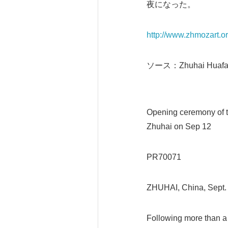
夜になった。
http://www.zhmozart.o
ソース：Zhuhai Huafa Mo
Opening ceremony of t
Zhuhai on Sep 12
PR70071
ZHUHAI, China, Sept
Following more than a 