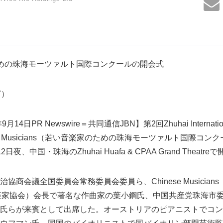
めの珠海モーツァルト国際コンクールの開会式
97）
4日PR Newswire＝共同通信JBN】第2回Zhuhai Internationa
or Young Musicians（若い音楽家のための珠海モーツァルト国際
、中国・珠海のZhuhai Huafa & CPAA Grand Theatr
商会議全国委員会常務委員会委員ら、Chinese Musicians
（中国音楽家協会）会長で著名な作曲家の葉小鋼氏、中国共産党珠海
氏らが来賓として出席した。オーストリアのピアニストでコン