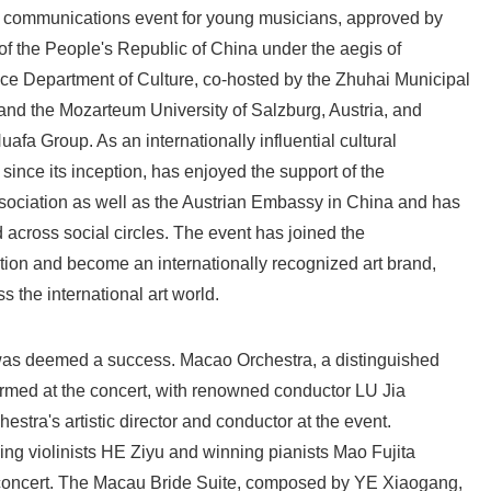
English
it communications event for young musicians, approved by
 of the People's Republic of China under the aegis of
e Department of Culture, co-hosted by the Zhuhai Municipal
nd the Mozarteum University of Salzburg, Austria, and
fa Group. As an internationally influential cultural
 since its inception, has enjoyed the support of the
ociation as well as the Austrian Embassy in China and has
across social circles. The event has joined the
ion and become an internationally recognized art brand,
s the international art world.
as deemed a success. Macao Orchestra, a distinguished
rmed at the concert, with renowned conductor LU Jia
hestra's artistic director and conductor at the event.
ning violinists HE Ziyu and winning pianists Mao Fujita
 concert. The Macau Bride Suite, composed by YE Xiaogang,