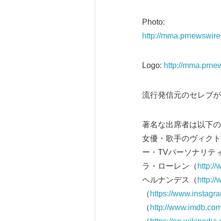
Photo:
http://mma.prnewswi
Logo:
http://mma.prn
流行発信元のセレブが
著名な出席者は以下の
女優・歌手のヴィクト
ー・TVパーソナリテ
ラ・ローレン（
http:
ヘルナンデス（
http:
（
https://www.instagra
（
http://www.imdb.c