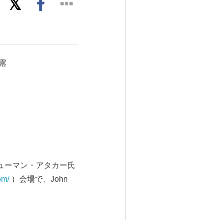
披露
ューマン・アタカー氏
om/
）会場で、John