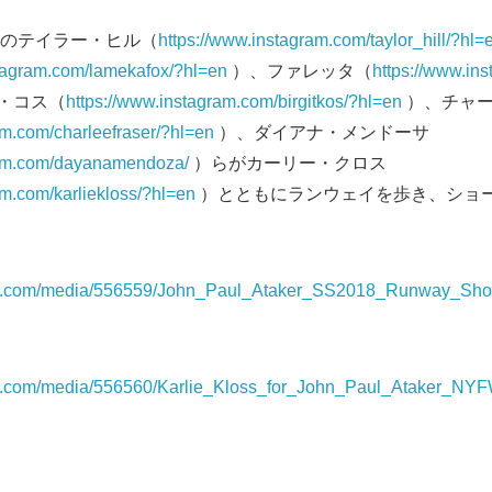
のテイラー・ヒル（
https://www.instagram.com/taylor_hill/?hl=
stagram.com/lamekafox/?hl=en
）、ファレッタ（
https://www.ins
・コス（
https://www.instagram.com/birgitkos/?hl=en
）、チャー
am.com/charleefraser/?hl=en
）、ダイアナ・メンドーサ
ram.com/dayanamendoza/
）らがカーリー・クロス
am.com/karliekloss/?hl=en
）とともにランウェイを歩き、ショ
ire.com/media/556559/John_Paul_Ataker_SS2018_Runway_S
re.com/media/556560/Karlie_Kloss_for_John_Paul_Ataker