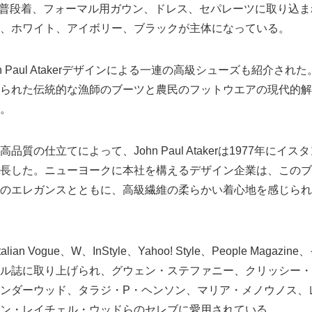
特有の普段着、フォーマル用ガウン、ドレス、セパレーツに取り込
、ホワイト、アイボリー、ブラックが主体になっている。
n Paul Atakerデザインによる一連の高級シューズも紹介さ
られた伝統的な漁師のブーツと農民のフットウエアの現代的解
。
質の仕立てによって、John Paul Atakerは1977年にイ
長した。ニューヨークに本社を構えるデザイン企業は、このブ
のエレガンスとともに、高級繊維の柔らかい着心地を感じられ
は、Italian Vogue、W、InStyle、Yahoo! Style、People Ma
ル誌に取り上げられ、グウェン・ステファニー、クリッシー・
ンダーウッド、タラジ・P・ヘンソン、マリア・メノウノス、
ン・レイチェル・ウッドらのセレブに愛用されている。