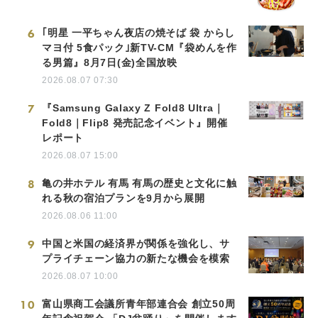
6
｢明星 一平ちゃん夜店の焼そば 袋 からし
マヨ付 5食パック｣新TV-CM『袋めんを作
る男篇』8月7日(金)全国放映
2026.08.07 07:30
7
『Samsung Galaxy Z Fold8 Ultra｜
Fold8｜Flip8 発売記念イベント』開催
レポート
2026.08.07 15:00
8
亀の井ホテル 有馬 有馬の歴史と文化に触
れる秋の宿泊プランを9月から展開
2026.08.06 11:00
9
中国と米国の経済界が関係を強化し、サ
プライチェーン協力の新たな機会を模索
2026.08.07 10:00
10
富山県商工会議所青年部連合会 創立50周