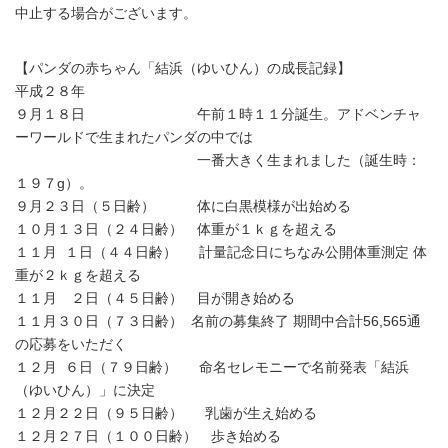
中止する場合がございます。
【パンダの赤ちゃん「結浜（ゆいひん）の成長記録】
平成２８年
９月１８日 午前１時１１分誕生。アドベンチャ
ーワールドで生まれたパンダの中では
一番大きく生まれました（誕生時：
１９７g）。
９月２３日（５日齢） 体に白黒模様が出始める
１０月１３日（２４日齢） 体重が１ｋｇを超える
１１月 １日（４４日齢） 計量記念日にちなみ公開体重測定 体
重が２ｋｇを超える
１１月 ２日（４５日齢） 目が開き始める
１１月３０日（７３日齢） 名前の募集終了 期間中合計56,565通
の応募をいただく
１２月 ６日（７９日齢） 命名セレモニーで名前発表「結浜
（ゆいひん）」に決定
１２月２２日（９５日齢） 乳歯が生え始める
１２月２７日（１００日齢） 歩き始める