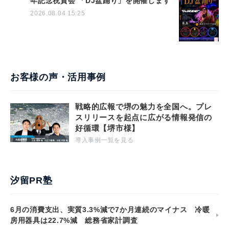
年記念祝賀会 「DJ盆踊り」を開催します
2026.08.04 15:25
お客様の声・活用事例
戦略的広報で堺の魅力を全国へ。プレ
スリリースを起点に広がる情報発信の
好循環【堺市様】
導入事例一覧を見る
汐留PR塾
6月の消費支出、実質3.3%減で7か月連続のマイナス 冷暖
房用器具は22.7%減 総務省家計調査