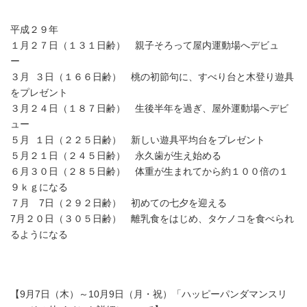
平成２９年
１月２７日（１３１日齢） 親子そろって屋内運動場へデビュ
ー
３月 ３日（１６６日齢） 桃の初節句に、すべり台と木登り遊具
をプレゼント
３月２４日（１８７日齢） 生後半年を過ぎ、屋外運動場へデビ
ュー
５月 １日（２２５日齢） 新しい遊具平均台をプレゼント
５月２１日（２４５日齢） 永久歯が生え始める
６月３０日（２８５日齢） 体重が生まれてから約１００倍の１
９ｋｇになる
７月 7日（２９２日齢） 初めての七夕を迎える
7月２０日（３０５日齢） 離乳食をはじめ、タケノコを食べられ
るようになる
【9月7日（木）～10月9日（月・祝）「ハッピーパンダマンスリ