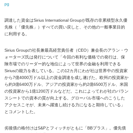
pg
調達した資金はSirius International Groupが既存の非累積型永久優
先株（「優先株」）すべての買い戻しと、その他の一般事業目的
に利用する。
Sirius Groupの社長兼最高経営責任者（CEO）兼会長のアラン・ウ
ォーターズ氏は発行について「今回の有利な価格での発行は、保
険市場でのリーダー的な地位によって世界の金融を利用できる
Siriusの能力を表している。この12カ月にわが社は世界中の投資家
から7億4000万ドル以上の資金調達を成し遂げた。欧州の投資家か
ら約3億6400万ドル、アジアの投資家から約2億6500万ドル、米国
の投資家から1億1200万ドルなどだ。これによってわが社のバラン
スシートでの資本の質が向上する。グローバル市場へのこうした
アクセスこそが、未来へ躍進し続ける力になると期待している」
とコメントした。
劣後債の格付けはS&Pとフィッチがともに「BBプラス」。優先債