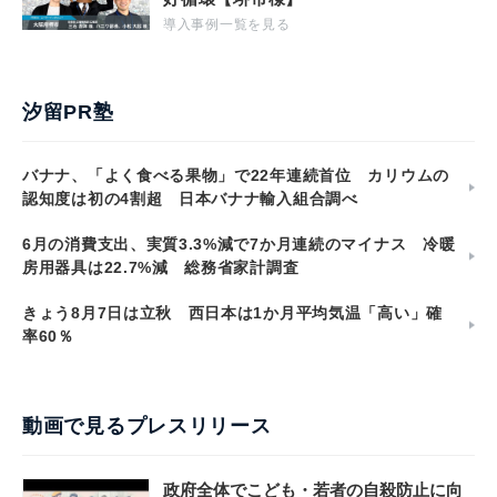
導入事例一覧を見る
汐留PR塾
バナナ、「よく食べる果物」で22年連続首位 カリウムの
認知度は初の4割超 日本バナナ輸入組合調べ
6月の消費支出、実質3.3%減で7か月連続のマイナス 冷暖
房用器具は22.7%減 総務省家計調査
きょう8月7日は立秋 西日本は1か月平均気温「高い」確
率60％
動画で見るプレスリリース
政府全体でこども・若者の自殺防止に向