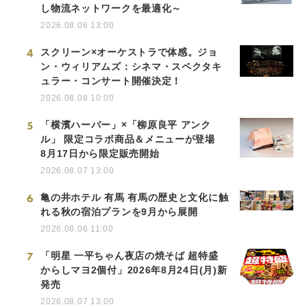
し物流ネットワークを最適化～
2026.08.06 13:00
4
スクリーン×オーケストラで体感。ジョ
ン・ウィリアムズ：シネマ・スペクタキ
ュラー・コンサート開催決定！
2026.08.08 10:00
5
「横濱ハーバー」×「柳原良平 アンク
ル」 限定コラボ商品＆メニューが登場
8月17日から限定販売開始
2026.08.07 13:00
6
亀の井ホテル 有馬 有馬の歴史と文化に触
れる秋の宿泊プランを9月から展開
2026.08.06 11:00
7
「明星 一平ちゃん夜店の焼そば 超特盛
からしマヨ2個付」2026年8月24日(月)新
発売
2026.08.07 13:00