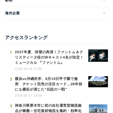
海外企業
アクセスランキング
1
2027年夏、待望の再演！ファントム＆ク
リスティーヌ役のWキャスト4名が決定！
ミュージカル 『ファントム』
2026.08.06 12:00
2
横浜vs沖縄尚学、8月10日甲子園で激
突 チケット完売の注目カード…28年前
にも横浜が演じた“伝説の一戦”
2026.08.07 19:00
3
神奈川県厚木市に初の自社運営型物流拠
点が稼働～住宅資材物流を集約・効率化