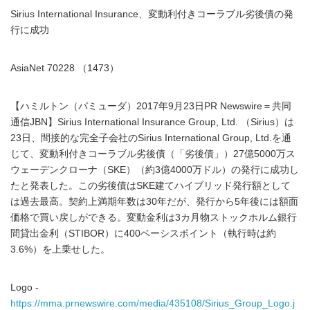
Sirius International Insurance、変動利付きコーラブル劣後債の発
行に成功
AsiaNet 70228 （1473）
【ハミルトン（バミューダ）2017年9月23日PR Newswire＝共同
通信JBN】Sirius International Insurance Group, Ltd. （Sirius）は
23日、間接的な完全子会社のSirius International Group, Ltd.を通
じて、変動利付きコーラブル劣後債（「劣後債」）27億5000万ス
ウェーデンクローナ（SKE）（約3億4000万ドル）の発行に成功し
たと発表した。この劣後債はSKE建てハイブリッド発行額として
は過去最高。契約上満期年数は30年だが、発行から5年後には額面
価格で買い戻しができる。変動金利は3カ月物ストックホルム銀行
間貸出金利（STIBOR）に400ベーシスポイント（執行時は約
3.6%）を上乗せした。
Logo -
https://mma.prnewswire.com/media/435108/Sirius_Group_Logo.j