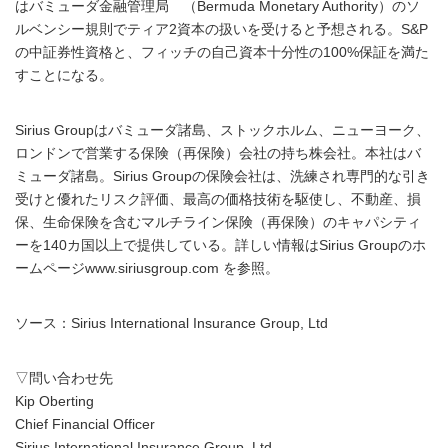
はバミューダ金融管理局 （Bermuda Monetary Authority）のソ
ルベンシー規則でティア2資本の扱いを受けると予想される。S&P
の中証券性資格と、フィッチの自己資本十分性の100%保証を満た
すことになる。
Sirius Groupはバミューダ諸島、ストックホルム、ニューヨーク、
ロンドンで営業する保険（再保険）会社の持ち株会社。本社はバ
ミューダ諸島。Sirius Groupの保険会社は、洗練され専門的な引き
受けと優れたリスク評価、最高の価格技術を駆使し、不動産、損
保、生命保険を含むマルチライン保険（再保険）のキャパシティ
ーを140カ国以上で提供している。詳しい情報はSirius Groupのホ
ームページwww.siriusgroup.com を参照。
ソース：Sirius International Insurance Group, Ltd
▽問い合わせ先
Kip Oberting
Chief Financial Officer
Sirius International Insurance Group, Ltd.