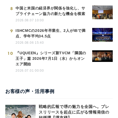
8
中国と米国の経済界が関係を強化し、サ
プライチェーン協力の新たな機会を模索
2026.08.07 10:00
9
ISHCMCの2026年卒業生、2人がIBで満
点、学年平均34.5点
2026.08.06 15:40
10
『UQUEEN』シリーズ新TVCM「隣国の
王子」篇 2026年7月1日（水）からオン
エア開始
2026.07.01 00:00
お客様の声・活用事例
戦略的広報で堺の魅力を全国へ。プレ
スリリースを起点に広がる情報発信の
好循環【堺市様】