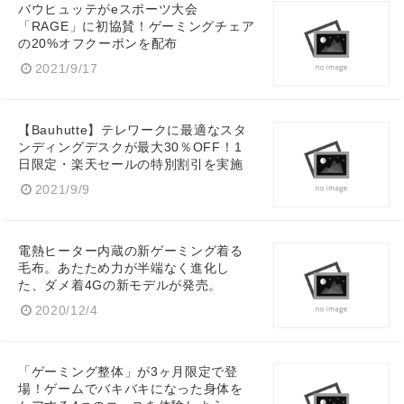
バウヒュッテがeスポーツ大会
「RAGE」に初協賛！ゲーミングチェア
の20%オフクーポンを配布
2021/9/17
【Bauhutte】テレワークに最適なスタ
ンディングデスクが最大30％OFF！1
日限定・楽天セールの特別割引を実施
2021/9/9
電熱ヒーター内蔵の新ゲーミング着る
毛布。あたため力が半端なく進化し
た、ダメ着4Gの新モデルが発売。
2020/12/4
「ゲーミング整体」が3ヶ月限定で登
場！ゲームでバキバキになった身体を