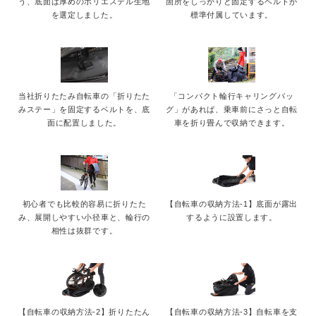
う、底面は厚めのポリエステル生地
箇所をしっかりと固定するベルトが
を選定しました。
標準付属しています。
当社折りたたみ自転車の「折りたた
「コンパクト輪行キャリングバッ
みステー」を固定するベルトを、底
グ」があれば、乗車前にさっと自転
面に配置しました。
車を折り畳んで収納できます。
初心者でも比較的容易に折りたた
【自転車の収納方法-1】底面が露出
み、展開しやすい小径車と、輪行の
するように設置します。
相性は抜群です。
【自転車の収納方法-2】折りたたん
【自転車の収納方法-3】自転車を支