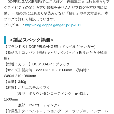
DOPPELGANGER(R)ではこのほど、自転車にまつわる様々なア
クティビティの楽しみ方や知識を盛り込んだブログを本格的に始
動。 一般の方にはあまり馴染みがない「輪行」やその方法も、本
ブログで詳しく解説しています。
ブログURL：
http://blog.doppelganger.jp/?p=511
＜製品スペック詳細＞
【ブランド名】DOPPELGANGER（ドッペルギャンガー）
【商品名】コンパクト輪行キャリングバッグ（折りたたみ小径車
用）
【型番：カラー】DCB408-DP：ブラック
【サイズ】開封時：W950×L970×D160mm、収納時：
W80×L210×D80mm
【重量】340g
【材質】ポリエステルタフタ
（裏地：ポリウレタンコーティング、耐水圧：
1500mm）
（底部：PVCコーティング）
【付属品】タイベルト×3、ショルダーストラップ×1、インナーバ