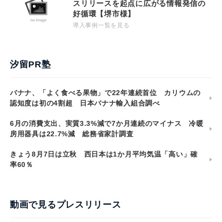
スリリースを起点に広がる情報発信の
好循環【堺市様】
導入事例一覧を見る
汐留PR塾
バナナ、「よく食べる果物」で22年連続首位 カリウムの
認知度は初の4割超 日本バナナ輸入組合調べ
6月の消費支出、実質3.3%減で7か月連続のマイナス 冷暖
房用器具は22.7%減 総務省家計調査
きょう8月7日は立秋 西日本は1か月平均気温「高い」確
率60％
動画で見るプレスリリース