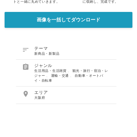
トと一緒に丸めていきます。
に収納し、完成です。
画像を一括してダウンロード

テーマ
新商品・新製品

ジャンル
生活用品・生活雑貨
、
観光・旅行・宿泊・レ
ジャー
、
運輸・交通
、
自動車・オートバ
イ・自転車

エリア
大阪府