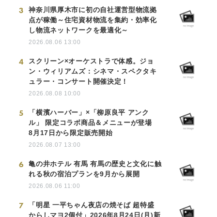
3
神奈川県厚木市に初の自社運営型物流拠
点が稼働～住宅資材物流を集約・効率化
し物流ネットワークを最適化～
2026.08.06 13:00
4
スクリーン×オーケストラで体感。ジョ
ン・ウィリアムズ：シネマ・スペクタキ
ュラー・コンサート開催決定！
2026.08.08 10:00
5
「横濱ハーバー」×「柳原良平 アンク
ル」 限定コラボ商品＆メニューが登場
8月17日から限定販売開始
2026.08.07 13:00
6
亀の井ホテル 有馬 有馬の歴史と文化に触
れる秋の宿泊プランを9月から展開
2026.08.06 11:00
7
「明星 一平ちゃん夜店の焼そば 超特盛
からしマヨ2個付」2026年8月24日(月)新