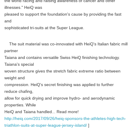
the world racing and raising awareness of cancer and other
illnesses." HeiQ was
pleased to support the foundation's cause by providing the fast
and
sophisticated tri-suits at the Super League.
The suit material was co-innovated with HeiQ's Italian fabric mill
partner
Taiana and contains versatile Swiss HeiQ finishing technology.
Taiana's special
woven structure gives the stretch fabric extreme ratio between
weight and
compression. HeiQ's secret finishing was applied to further
reduce chafing,
allow for quick drying and improve hydro- and aerodynamic
properties. While
HeiQ and Taiana handled... Read more!
http://heiq.com/2017/09/26/heiq-sponsors-the-athletes-high-tech-
triathlon-suits-at-super-league-jersey-island/
]