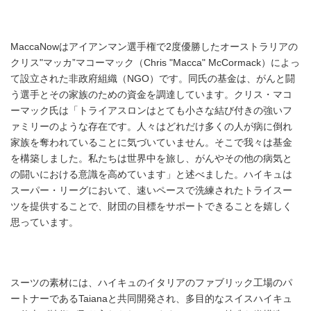
MaccaNowはアイアンマン選手権で2度優勝したオーストラリアの
クリス"マッカ”マコーマック（Chris "Macca" McCormack）によっ
て設立された非政府組織（NGO）です。同氏の基金は、がんと闘
う選手とその家族のための資金を調達しています。クリス・マコ
ーマック氏は「トライアスロンはとても小さな結び付きの強いフ
ァミリーのような存在です。人々はどれだけ多くの人が病に倒れ
家族を奪われていることに気づいていません。そこで我々は基金
を構築しました。私たちは世界中を旅し、がんやその他の病気と
の闘いにおける意識を高めています」と述べました。ハイキュは
スーパー・リーグにおいて、速いペースで洗練されたトライスー
ツを提供することで、財団の目標をサポートできることを嬉しく
思っています。
スーツの素材には、ハイキュのイタリアのファブリック工場のパ
ートナーであるTaianaと共同開発され、多目的なスイスハイキュ