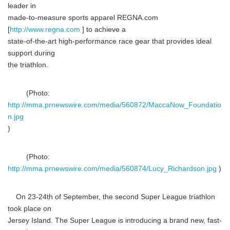
leader in
made-to-measure sports apparel REGNA.com
[
http://www.regna.com
] to achieve a
state-of-the-art high-performance race gear that provides ideal
support during
the triathlon.
(Photo:
http://mma.prnewswire.com/media/560872/MaccaNow_Foundatio
n.jpg
)
(Photo:
http://mma.prnewswire.com/media/560874/Lucy_Richardson.jpg
)
On 23-24th of September, the second Super League triathlon
took place on
Jersey Island. The Super League is introducing a brand new, fast-