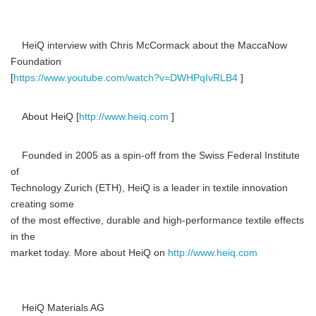
HeiQ interview with Chris McCormack about the MaccaNow
Foundation
[
https://www.youtube.com/watch?v=DWHPqIvRLB4
]
About HeiQ [
http://www.heiq.com
]
Founded in 2005 as a spin-off from the Swiss Federal Institute
of
Technology Zurich (ETH), HeiQ is a leader in textile innovation
creating some
of the most effective, durable and high-performance textile effects
in the
market today. More about HeiQ on
http://www.heiq.com
HeiQ Materials AG