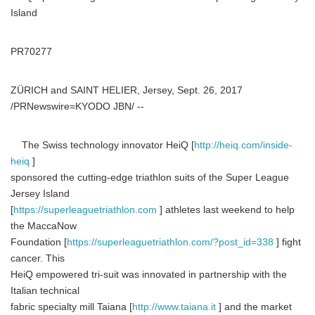
Island
PR70277
ZÜRICH and SAINT HELIER, Jersey, Sept. 26, 2017
/PRNewswire=KYODO JBN/ --
The Swiss technology innovator HeiQ [
http://heiq.com/inside-
heiq
]
sponsored the cutting-edge triathlon suits of the Super League
Jersey Island
[
https://superleaguetriathlon.com
] athletes last weekend to help
the MaccaNow
Foundation [
https://superleaguetriathlon.com/?post_id=338
] fight
cancer. This
HeiQ empowered tri-suit was innovated in partnership with the
Italian technical
fabric specialty mill Taiana [
http://www.taiana.it
] and the market