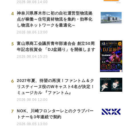
2026.08.06 14:00
4
神奈川県厚木市に初の自社運営型物流拠
点が稼働～住宅資材物流を集約・効率化
し物流ネットワークを最適化～
2026.08.06 13:00
5
富山県商工会議所青年部連合会 創立50周
年記念祝賀会 「DJ盆踊り」を開催します
2026.08.04 15:25
6
2027年夏、待望の再演！ファントム＆ク
リスティーヌ役のWキャスト4名が決定！
ミュージカル 『ファントム』
2026.08.06 12:00
7
NOK、川崎フロンターレとのクラブパー
トナーを3年連続で契約
2026.08.05 13:00