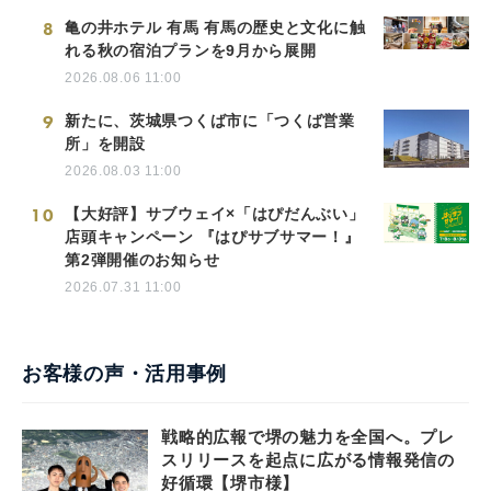
8
亀の井ホテル 有馬 有馬の歴史と文化に触
れる秋の宿泊プランを9月から展開
2026.08.06 11:00
9
新たに、茨城県つくば市に「つくば営業
所」を開設
2026.08.03 11:00
10
【大好評】サブウェイ×「はぴだんぶい」
店頭キャンペーン 『はぴサブサマー！』
第2弾開催のお知らせ
2026.07.31 11:00
お客様の声・活用事例
戦略的広報で堺の魅力を全国へ。プレ
スリリースを起点に広がる情報発信の
好循環【堺市様】