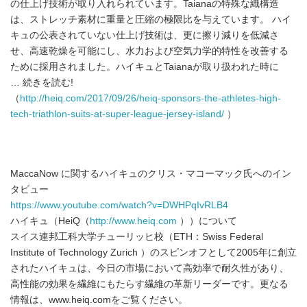
の仕上げ技術が取り入れられています。Taianaの特殊な織構造
は、ストレッチ素材に重量と圧縮の極限比を与えています。 ハイ
キュの公表されていない仕上げ技術は、更に擦り減りを低減さ
せ、高速乾燥を可能にし、水力および空気力学的特性を改善する
ために採用されました。ハイキュとTaianaが取り扱われた時に
… 続きを読む!
（
http://heiq.com/2017/09/26/heiq-sponsors-the-athletes-high-
tech-triathlon-suits-at-super-league-jersey-island/
）
MaccaNow に関するハイキュのクリス・マコーマック氏へのイン
タビュー
https://www.youtube.com/watch?v=DWHPqIvRLB4
ハイキュ（HeiQ（
http://www.heiq.com
））について
スイス連邦工科大学チューリッヒ校（ETH：Swiss Federal
Institute of Technology Zurich ）のスピンオフとして2005年に創立
されたハイキュは、今日の市場において高効率で耐久性があり、
高性能の効果を繊維にもたらす繊維の革新リーダーです。更なる
情報は、www.heiq.comをご覧ください。