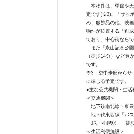
本物件は、季節や天
定です(※3)。「サ
め、服飾品の他、映画
物件が位置する「創成
ており、中心街ならで
また「永山記念公園」
（徒歩14分）など豊
です。
※3．空中歩廊からサ
に準じる予定です。
●主な公共機関・生活
＜交通機関＞
地下鉄南北線・東豊線
地下鉄東西線「バスセ
JR「札幌駅」 徒歩1
＜生活利便施設＞