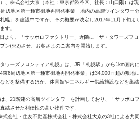
）、株式会社大京（本社：東京都渋谷区、社長：山口陽）は現在
6周辺地区第一種市街地再開発事業」地内の高層ツインタワー
札幌」を建設中ですが、その概要が決定し2017年11月下旬よ
ます。
30日より、「サッポロファクトリー」近隣に「ザ・タワーズフ
プン(※2)させ、お客さまのご案内を開始します。
ワーズフロンティア札幌」は、JR「札幌駅」から1km圏内
4東6周辺地区第一種市街地再開発事業」は34,000㎡超の敷地
などを整備するほか、体育館やエネルギー供給施設などを集結
は、21階建の高層ツインタワーを計画しており、「サッポロ
直結させた利便性の高い物件です。
株式会社・住友不動産株式会社・株式会社大京の3社による共