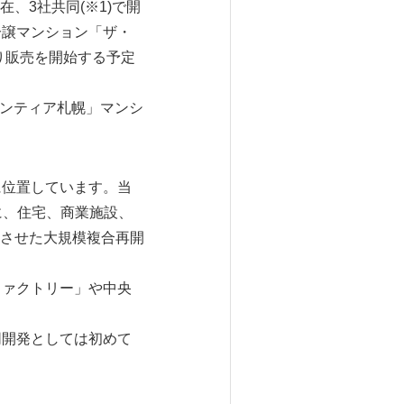
、3社共同(※1)で開
分譲マンション「ザ・
り販売を開始する予定
ロンティア札幌」マンシ
に位置しています。当
に、住宅、商業施設、
させた大規模複合再開
ファクトリー」や中央
同開発としては初めて