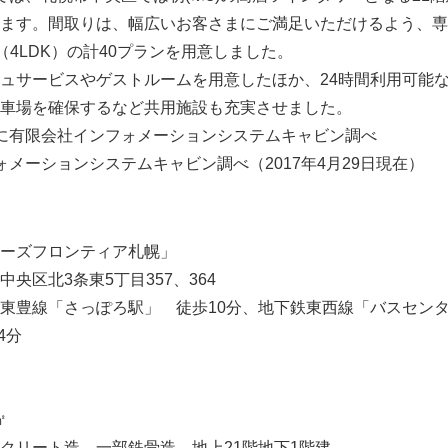
ます。間取りは、幅広いお客さまにご満足いただけるよう、専有面
0㎡（4LDK）の計40プランを用意しました。
ュサービスやゲストルームを用意したほか、24時間利用可能
車場を確保するなど共用施設も充実させました。
に有限会社インフォメーションシステムキャビン調べ
ォメーションシステムキャビン調べ（2017年4月29日現在）
ーズフロンティア札幌」
央区北3条東5丁目357、364
東豊線「さっぽろ駅」 徒歩10分、地下鉄東西線「バスセンタ
4分
㎡
クリート造、一部鉄骨造 地上21階地下1階建