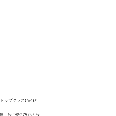
ップクラス(※4)と
建、総戸数275戸の分