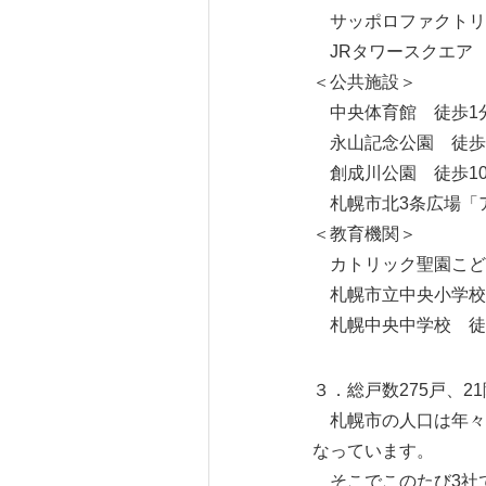
サッポロファクトリー
JRタワースクエア 徒
＜公共施設＞
中央体育館 徒歩1分
永山記念公園 徒歩2
創成川公園 徒歩10
札幌市北3条広場「アカ
＜教育機関＞
カトリック聖園こども
札幌市立中央小学校 
札幌中央中学校 徒歩
３．総戸数275戸、
札幌市の人口は年々増
なっています。
そこでこのたび3社で