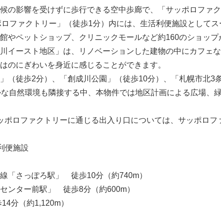
候の影響を受けずに歩行できる空中歩廊で、「サッポロファク
ッポロファクトリー」（徒歩1分）内には、生活利便施設として
館やペットショップ、クリニックモールなど約160のショップ
川イースト地区」は、リノベーションした建物の中にカフェな
はのにぎわいを身近に感じることができます。
（徒歩2分）、「創成川公園」（徒歩10分）、「札幌市北3
かな自然環境も隣接する中、本物件では地区計画による広場、
ッポロファクトリーに通じる出入り口については、サッポロフ
Japanese
利便施設
「さっぽろ駅」 徒歩10分（約740m）
ンター前駅」 徒歩8分（約600m）
4分（約1,120m）