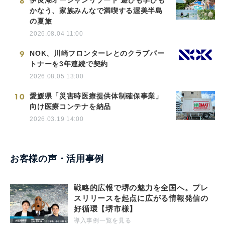
8
伊良湖オーシャンリゾート 遊びも学びも
かなう、家族みんなで満喫する渥美半島
の夏旅
2026.08.04 11:00
9
NOK、川崎フロンターレとのクラブパー
トナーを3年連続で契約
2026.08.05 13:00
10
愛媛県「災害時医療提供体制確保事業」
向け医療コンテナを納品
2026.03.19 14:00
お客様の声・活用事例
戦略的広報で堺の魅力を全国へ。プレ
スリリースを起点に広がる情報発信の
好循環【堺市様】
導入事例一覧を見る