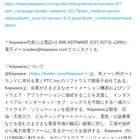
https://www.kepware.com/products/kepserverex/version-6/?
utm_campaign=public-relations-2017&utm_medium=press-
release&utm_source=version-6-3-japan&utm_content=download-
demo
＊Kepware代表には電話+1 888-KEPWARE (537-9273) x208か、
電子メールsales@kepware.comでコンタクトを。
▽Kepwareについて
@Kepware（
https://twitter.com/Kepware
）は、米メーン州ポート
ランドに本社を置くPTC Inc.のソフトウエア開発子会社である。
Kepwareは、企業がさまざまなオートメーション機器およびソフ
トウエア・アプリケーションに接続することを支援し、インダス
トリアル･インターネット･オブ・シングスを可能にする一連のソ
フトウエア・ソリューションを提供する。Kepwareは製造、石
油・天然ガス、ビルディングオートメーション、電気・公益事業
などを含むさまざまな垂直市場の幅広い顧客に対し、工場や油井
から風力発電ファームに至るサービスを提供する。Kepware（R）
は1995年に創立され、そのソフトウエア・ソリューションは現在