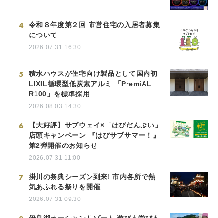
4
令和８年度第２回 市営住宅の入居者募集
について
2026.07.31 16:30
5
積水ハウスが住宅向け製品として国内初
LIXIL循環型低炭素アルミ 「PremiAL
R100」を標準採用
2026.08.03 14:30
6
【大好評】サブウェイ×「はぴだんぶい」
店頭キャンペーン 『はぴサブサマー！』
第2弾開催のお知らせ
2026.07.31 11:00
7
掛川の祭典シーズン到来! 市内各所で熱
気あふれる祭りを開催
2026.07.31 09:30