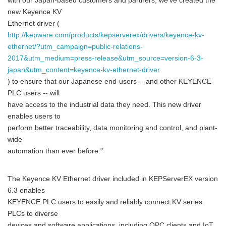
with our Japan-based customers and partners, we've created the
new Keyence KV
Ethernet driver (
http://kepware.com/products/kepserverex/drivers/keyence-kv-
ethernet/?utm_campaign=public-relations-
2017&utm_medium=press-release&utm_source=version-6-3-
japan&utm_content=keyence-kv-ethernet-driver
) to ensure that our Japanese end-users -- and other KEYENCE
PLC users -- will
have access to the industrial data they need. This new driver
enables users to
perform better traceability, data monitoring and control, and plant-
wide
automation than ever before."
The Keyence KV Ethernet driver included in KEPServerEX version
6.3 enables
KEYENCE PLC users to easily and reliably connect KV series
PLCs to diverse
devices and software applications, including OPC clients and IoT