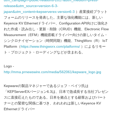
utm_campaign=public-relations-2017&utm_medium=press-
release&utm_source=version-6-3-
japan&utm_content=kepserverex-version6-3
）産業接続プラット
フォームのリリースを発表した。主要な強化機能には、新しい
Keyence KV Ethernetドライバー、Configuration API向けに強化さ
れた作成・読み出し・更新・削除（CRUD）機能、Electronic Flow
Measurement（EFM）機能搭載ドライバー向けの新しいタイム・
シンクロナイゼーション（時間同期）機能、ThingWorx（R） IoT
Platform（
https://www.thingworx.com/platforms/
）によるリモー
ト・プロジェクト・ローディングなどが含まれる。
Logo -
http://mma.prnewswire.com/media/562061/kepware_logo.jpg
Kepwareの製品マネジャーであるジェフ・ベイツ氏は
「KEPServerEXバージョン6.3は、日本で急成長する当社プレゼン
スに直接応えたものである。日本を拠点とする顧客およびパート
ナーとの緊密な関係に基づき、われわれは新しいKeyence KV
Ethernetドライバー