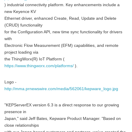
) industrial connectivity platform. Key enhancements include a
new Keyence KV
Ethernet driver, enhanced Create, Read, Update and Delete
(CRUD) functionality
for the Configuration API, new time sync functionality for drivers
with
Electronic Flow Measurement (EFM) capabilities, and remote
project loading via
the ThingWorx(R) IoT Platform (
https://www.thingworx.com/platforms/
).
Logo -
http://mma.prnewswire.com/media/562061/kepware_logo.jpg
"KEPServerEX version 6.3 is a direct response to our growing
presence in
Japan," said Jeff Bates, Kepware Product Manager. "Based on
close relationships