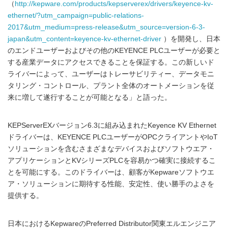
（
http://kepware.com/products/kepserverex/drivers/keyence-kv-
ethernet/?utm_campaign=public-relations-
2017&utm_medium=press-release&utm_source=version-6-3-
japan&utm_content=keyence-kv-ethernet-driver
）を開発し、日本
のエンドユーザーおよびその他のKEYENCE PLCユーザーが必要と
する産業データにアクセスできることを保証する。この新しいド
ライバーによって、ユーザーはトレーサビリティー、データモニ
タリング・コントロール、プラント全体のオートメーションを従
来に増して遂行することが可能となる」と語った。
KEPServerEXバージョン6.3に組み込まれたKeyence KV Ethernet
ドライバーは、KEYENCE PLCユーザーがOPCクライアントやIoT
ソリューションを含むさまざまなデバイスおよびソフトウエア・
アプリケーションとKVシリーズPLCを容易かつ確実に接続するこ
とを可能にする。このドライバーは、顧客がKepwareソフトウエ
ア・ソリューションに期待する性能、安定性、使い勝手のよさを
提供する。
日本におけるKepwareのPreferred Distributor関東エルエンジニア