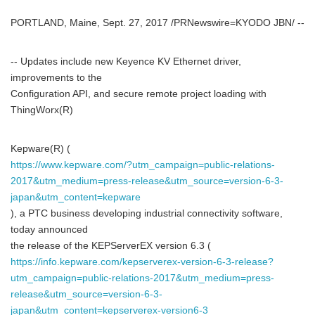
PORTLAND, Maine, Sept. 27, 2017 /PRNewswire=KYODO JBN/ --
-- Updates include new Keyence KV Ethernet driver,
improvements to the
Configuration API, and secure remote project loading with
ThingWorx(R)
Kepware(R) (
https://www.kepware.com/?utm_campaign=public-relations-
2017&utm_medium=press-release&utm_source=version-6-3-
japan&utm_content=kepware
), a PTC business developing industrial connectivity software,
today announced
the release of the KEPServerEX version 6.3 (
https://info.kepware.com/kepserverex-version-6-3-release?
utm_campaign=public-relations-2017&utm_medium=press-
release&utm_source=version-6-3-
japan&utm_content=kepserverex-version6-3