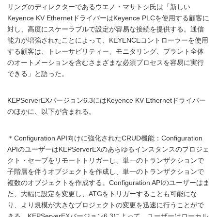
リングのディレクターであるウエノ・マサトシ氏は「新しい
Keyence KV EthernetドライバーはKeyence PLCを使用する顧客に
対し、高度にスケーラブルで設定が容易な接続を提供する。通信
能力が増強されたことによって、KEYENCEコントローラーを使用
する顧客は、トレーサビリティー、モニタリング、プラント全体
のオートメーションを含むさまざまな必須プロセスを容易に実行
できる」と語った。
KEPServerEXバージョン6.3にはKeyence KV Ethernetドライバー
のほかに、以下が含まれる。
＊Configuration API向けに強化されたCRUD機能：Configuration
APIのユーザーはKEPServerEXのあらゆるインスタンスのプロジェ
クト・セーブをリモートトリガーし、単一のトランザクションで
子階層を伴うオブジェクトを作成し、単一のトランザクションで
複数のオブジェクトを作成する。Configuration APIのユーザーはま
た、大幅に設定を変更し、ATGをトリガーすることも可能にな
り、より規模が大きなプロジェクトの変更を迅速に行うことがで
きる。KEPServerEXバージョン6.3によって、ユーザーはローカル