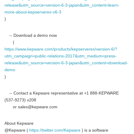
release&utm_source=version-6-3-japan&utm_content=learn-
more-about-kepserverex-v6-3
)
-- Download a demo now
(
https://www.kepware.com/products/kepserverex/version-6/?
utm_campaign=public-relations-2017&utm_medium=press-
release&utm_source=version-6-3-japan&utm_content=download-
demo
)
-- Contact a Kepware representative at +1 888-KEPWARE
(537-9273) x208
or sales@kepware.com
About Kepware
@Kepware (
https://twitter.com/Kepware
) is a software