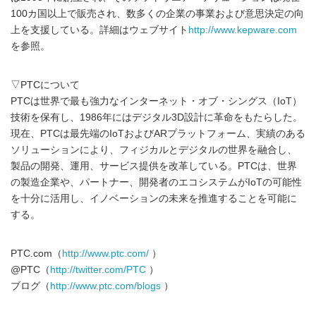
100カ国以上で販売され、数多くの企業の事業および意思決定の向
上を支援している。詳細はウェブサイト
http://www.kepware.com
を参照。
▽PTCについて
PTCは世界で最も強力なインターネット・オブ・シングス（IoT）
技術を保有し、1986年にはデジタル3D設計に革命をもたらした。
現在、PTCは最先端のIoTおよびARプラットフォーム、実績のある
ソリューションにより、フィジカルとデジタルの世界を融合し、
製品の開発、運用、サービス提供を改革している。PTCは、世界
の製造企業や、パートナー、開発者のエコシステムがIoTの可能性
を十分に活用し、イノベーションの未来を推進することを可能に
する。
PTC.com（
http://www.ptc.com/
）
@PTC（
http://twitter.com/PTC
）
ブログ（
http://www.ptc.com/blogs
）